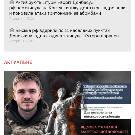
Активізують штурм «воріт Донбасу»:
рф перекинула на Костянтинівку додаткові підрозділи
й поновила атаки тритонними авіабомбами
7 серпня, 08:01
Війська рф вдарили по 11 населених пунктах
Донеччини: одна людина загинула, п’ятеро поранені
7 серпня, 07:12
АКТУАЛЬНЕ