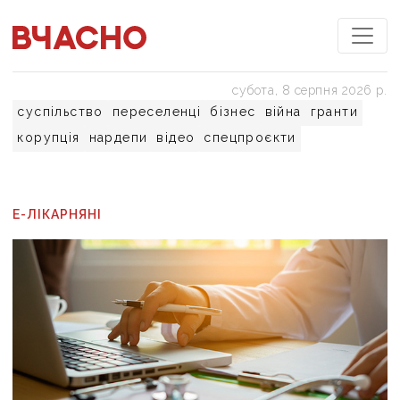
субота, 8 серпня 2026 р.
суспільство
переселенці
бізнес
війна
гранти
корупція
нардепи
відео
спецпроєкти
Е-ЛІКАРНЯНІ