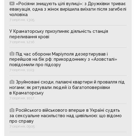
«Росіяни знищують цілі вулиці»: з Дружківки триває
евакуація, одна з жінок вирішила виїхати після загибелі
чоловіка
7 серпня, 13:05
У Краматорську призупиняє діяльність станція
переливання крові
7 серпня, 12:16
Під час оборони Маріуполя дезертирував і
перейшов на бік рф: прикордоннику з «Азовсталі»
повідомили про підозру
7 серпня, 11:03
Зруйновані сходи, палаючі квартири й провалля під
ногами: як рятували людей із багатоповерхівки
в Краматорську
7 серпня, 10:17
Російського військового вперше в Україні судять
за сексуальне насильство над цивільною: що відомо
про справу
7 серпня, 09:05