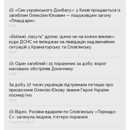
«Син українського Донбасу»: у Києві прощаються із
загиблим Олексієм Юковим — пошуковцем загону
«Плацдарм»
10:47
«Екіпажі „пасуть“ дрони, їдемо не на кожен виклик»:
куди ДСНС не виїжджає на ліквідацію надзвичайних
ситуацій у Краматорську та Слов’янську
09:00
Один загиблий і 15 поранених за добу: ворог
масовано обстріляв Донеччину
07:08
За добу 27 тисяч українців підтримали петицію про
присвоєння Олексію Юкову звання Героя України
посмертно
07:00
Відео. Росіяни вдарили по Слов’янську «Торнадо-
С»: загинула людина, п’ятеро поранені
7 серпня, 16:27