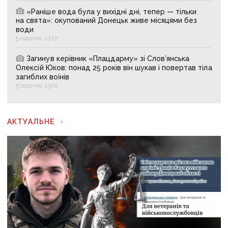
«Раніше вода була у вихідні дні, тепер — тільки
на свята»: окупований Донецьк живе місяцями без
води
5 серпня, 13:17
Загинув керівник «Плацдарму» зі Слов’янська
Олексій Юков: понад 25 років він шукав і повертав тіла
загиблих воїнів
5 серпня, 13:02
АКТУАЛЬНЕ