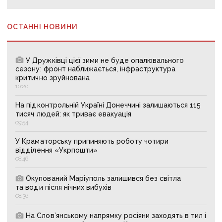
ОСТАННІ НОВИНИ
У Дружківці цієї зими не буде опалювального
сезону: фронт наближається, інфраструктура
критично зруйнована
10:20
На підконтрольній Україні Донеччині залишаються 115
тисяч людей: як триває евакуація
09:54
У Краматорську припиняють роботу чотири
відділення «Укрпошти»
08:46
Окупований Маріуполь залишився без світла
та води після нічних вибухів
08:36
На Слов’янському напрямку росіяни заходять в тил і