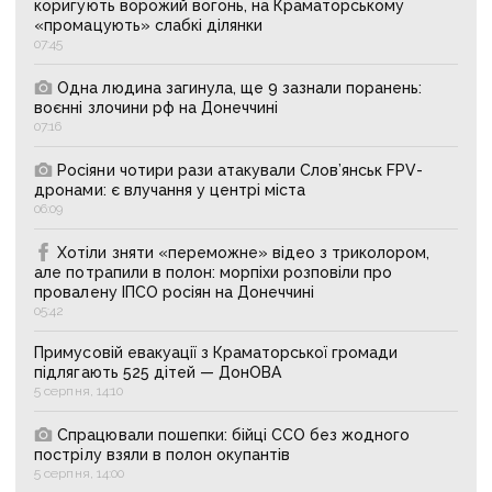
коригують ворожий вогонь, на Краматорському
«промацують» слабкі ділянки
07:45
Одна людина загинула, ще 9 зазнали поранень:
воєнні злочини рф на Донеччині
07:16
Росіяни чотири рази атакували Слов’янськ FPV-
дронами: є влучання у центрі міста
06:09
Хотіли зняти «переможне» відео з триколором,
але потрапили в полон: морпіхи розповіли про
провалену ІПСО росіян на Донеччині
05:42
Примусовій евакуації з Краматорської громади
підлягають 525 дітей — ДонОВА
5 серпня, 14:10
Спрацювали пошепки: бійці ССО без жодного
пострілу взяли в полон окупантів
5 серпня, 14:00