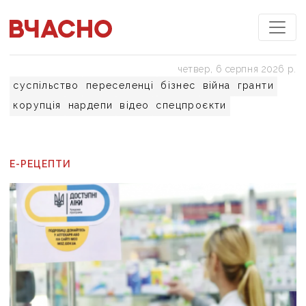
четвер, 6 серпня 2026 р.
суспільство
переселенці
бізнес
війна
гранти
корупція
нардепи
відео
спецпроєкти
Е-РЕЦЕПТИ