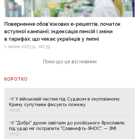
Повернення обов’язкових е-рецептів, початок
вступної кампанії, індексація пенсій і зміни
в тарифах: що чекає українців у липні
1 липня 2023 р., 06:39
Поки що це всі новини
КОРОТКО
У військовій частині під Судаком в окупованому
Криму супутники фіксують пожежу
06:58
"Добрі" дрони завітали до російського Ярославля,
під удар міг потрапити "Славнефть-ЯНОС", — ЗМІ
06:57