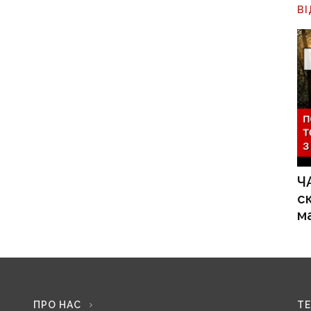
В
Ч
с
м
ПРО НАС
Т