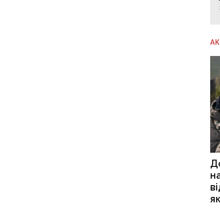
А
Д
н
в
я