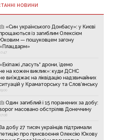
СТАННІ НОВИНИ
«Син українського Донбасу»: у Києві
прощаються із загиблим Олексієм
Юковим — пошуковцем загону
«Плацдарм»
10:47
«Екіпажі „пасуть“ дрони, їдемо
не на кожен виклик»: куди ДСНС
не виїжджає на ліквідацію надзвичайних
ситуацій у Краматорську та Слов’янську
09:00
Один загиблий і 15 поранених за добу:
ворог масовано обстріляв Донеччину
07:08
За добу 27 тисяч українців підтримали
петицію про присвоєння Олексію Юкову