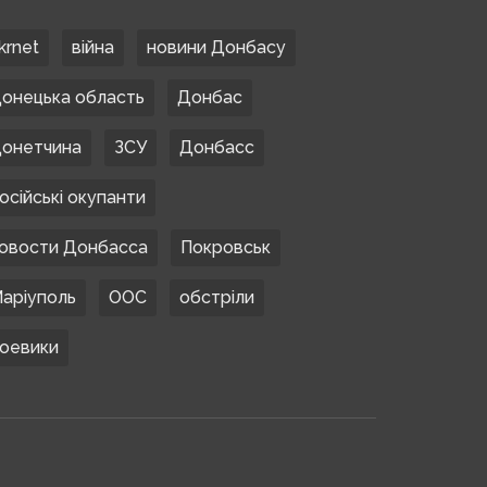
krnet
війна
новини Донбасу
онецька область
Донбас
онетчина
ЗСУ
Донбасс
осійські окупанти
овости Донбасса
Покровськ
аріуполь
ООС
обстріли
оевики