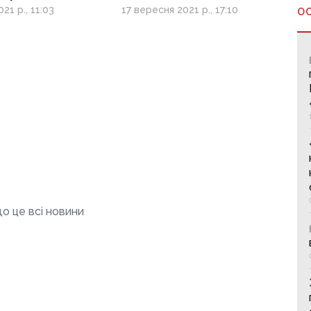
аль мистецтв
фестиваль
21 р., 11:03
17 вересня 2021 р., 17:10
О
о це всі новини