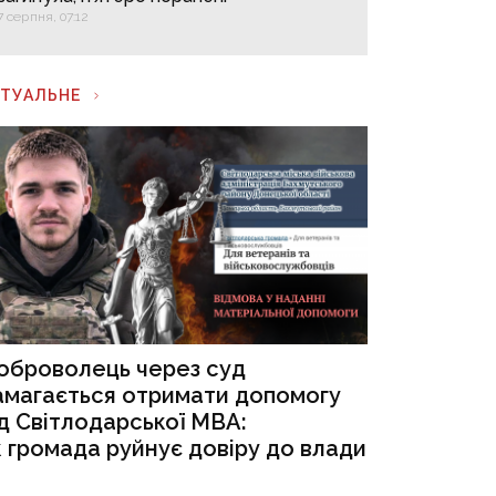
7 серпня, 07:12
КТУАЛЬНЕ
оброволець через суд
амагається отримати допомогу
ід Світлодарської МВА:
к громада руйнує довіру до влади