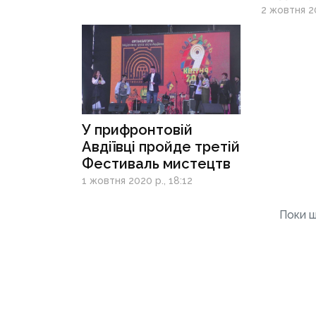
фестив
2 жовтня 20
У прифронтовій
Авдіївці пройде третій
Фестиваль мистецтв
1 жовтня 2020 р., 18:12
Поки щ