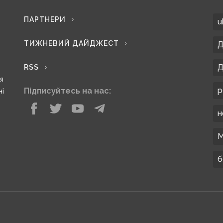
ПАРТНЕРИ
u
ТИЖНЕВИЙ ДАЙДЖЕСТ
Д
Д
RSS
ся
р
Підписуйтесь на нас:
ні
н
М
б