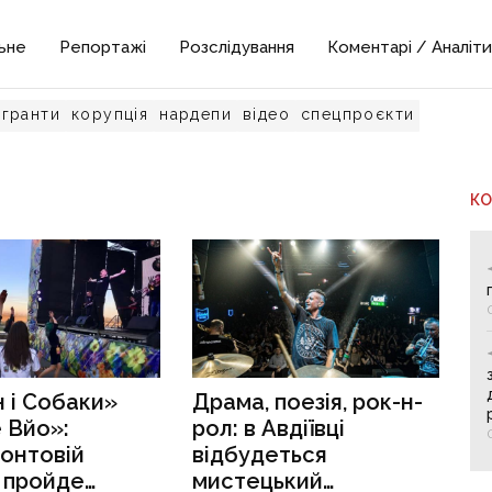
ьне
Репортажі
Розслідування
Коментарі / Аналіти
гранти
корупція
нардепи
відео
спецпроєкти
К
 і Собаки»
Драма, поезія, рок-н-
 Вйо»:
рол: в Авдіївці
онтовій
відбудеться
і пройде
мистецький