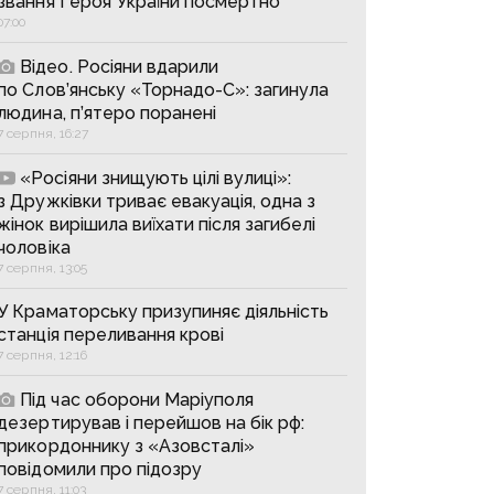
звання Героя України посмертно
07:00
Відео. Росіяни вдарили
по Слов’янську «Торнадо-С»: загинула
людина, п’ятеро поранені
7 серпня, 16:27
«Росіяни знищують цілі вулиці»:
з Дружківки триває евакуація, одна з
жінок вирішила виїхати після загибелі
чоловіка
7 серпня, 13:05
У Краматорську призупиняє діяльність
станція переливання крові
7 серпня, 12:16
Під час оборони Маріуполя
дезертирував і перейшов на бік рф:
прикордоннику з «Азовсталі»
повідомили про підозру
7 серпня, 11:03