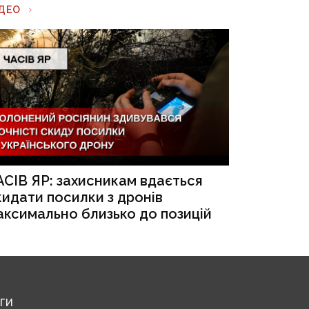
ІДЕО
АСІВ ЯР: захисникам вдається
кидати посилки з дронів
аксимально близько до позицій
ЕГИ