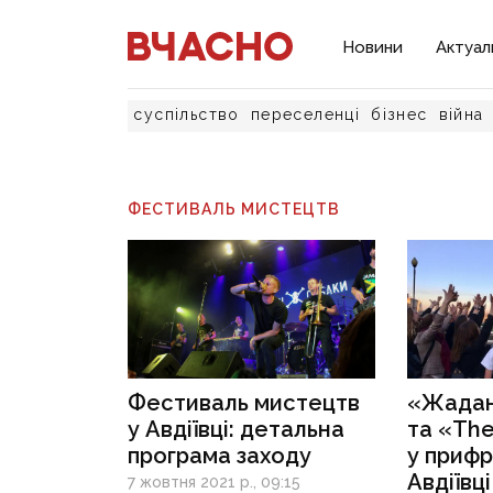
Новини
Актуал
суспільство
переселенці
бізнес
війна
ФЕСТИВАЛЬ МИСТЕЦТВ
Фестиваль мистецтв
«Жадан
у Авдіївці: детальна
та «The
програма заходу
у прифр
Авдіївц
7 жовтня 2021 р., 09:15