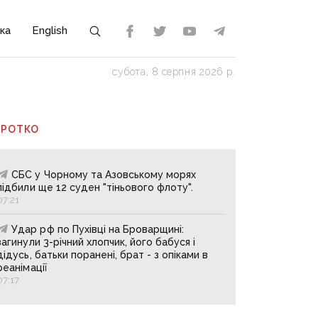
ка
English
субота, 8 серпня 2026 р.
ОРОТКО
СБС у Чорному та Азовському морях
підбили ще 12 суден "тіньового флоту".
07:21
Удар рф по Пухівці на Броварщині:
загинули 3-річний хлопчик, його бабуся і
дідусь, батьки поранені, брат - з опіками в
реанімації
07:17