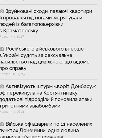
Зруйновані сходи, палаючі квартири
й провалля під ногами: як рятували
людей із багатоповерхівки
в Краматорську
7 серпня, 10:17
Російського військового вперше
в Україні судять за сексуальне
насильство над цивільною: що відомо
про справу
7 серпня, 09:05
Активізують штурм «воріт Донбасу»:
рф перекинула на Костянтинівку
додаткові підрозділи й поновила атаки
тритонними авіабомбами
7 серпня, 08:01
Війська рф вдарили по 11 населених
пунктах Донеччини: одна людина
загинула, п’ятеро поранені