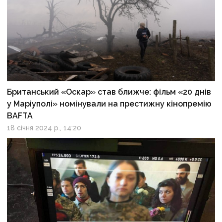
Британський «Оскар» став ближче: фільм «20 днів
у Маріуполі» номінували на престижну кінопремію
BAFTA
18 січня 2024 р., 14:20