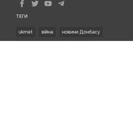
ТЕГИ
ukrnet
війна
новини Донбасу
Донецька область
Донбас
Донетчина
ЗСУ
Донбасс
російські окупанти
новости Донбасса
Покровськ
Маріуполь
ООС
обстріли
боевики