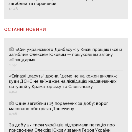
загиблий та поранений
12:48
ОСТАННІ НОВИНИ
«Син українського Донбасу»: у Києві прощаються із
загиблим Олексієм Юковим — пошуковцем загону
«Плацдарм»
10:47
«Екіпажі „пасуть“ дрони, їдемо не на кожен виклик»:
куди ДСНС не виїжджає на ліквідацію надзвичайних
ситуацій у Краматорську та Слов’янську
09:00
Один загиблий і 15 поранених за добу: ворог
масовано обстріляв Донеччину
07:08
За добу 27 тисяч українців підтримали петицію про
присвоєння Олексію Юкову звання Героя України