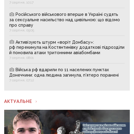
7 серпня, 10:17
Російського військового вперше в Україні судять
за сексуальне насильство над цивільною: що відомо
про справу
7 серпня, 09:05
Активізують штурм «воріт Донбасу»:
рф перекинула на Костянтинівку додаткові підрозділи
й поновила атаки тритонними авіабомбами
7 серпня, 08:01
Війська рф вдарили по 11 населених пунктах
Донеччини: одна людина загинула, п’ятеро поранені
7 серпня, 07:12
АКТУАЛЬНЕ