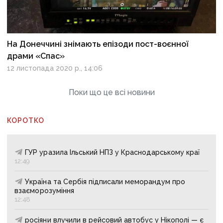
На Донеччині знімають епізоди пост-воєнної
драми «Спас»
12 листопада 2020 р., 14:06
Поки що це всі новини
КОРОТКО
ГУР уразила Ільський НПЗ у Краснодарському краї
12:49
Україна та Сербія підписали меморандум про
взаєморозуміння
12:48
росіяни влучили в рейсовий автобус у Нікополі — є