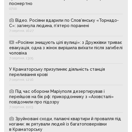
посмертно
07:00
Відео. Росіяни вдарили по Слов’янську «Торнадо-
С»: загинула людина, п’ятеро поранені
7 серпня, 16:27
«Росіяни знищують цілі вулиці»: з Дружківки триває
евакуація, одна з жінок вирішила виїхати після загибелі
чоловіка
7 серпня, 13:05
У Краматорську призупиняє діяльність станція
переливання крові
7 серпня, 12:16
Під час оборони Маріуполя дезертирував і
перейшов на бік рф: прикордоннику з «Азовсталі»
повідомили про підозру
7 серпня, 11:03
Зруйновані сходи, палаючі квартири й провалля під
ногами: як рятували людей із багатоповерхівки
в Краматорську