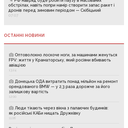
РФ навряд буде робити паузу в масованих
обстрілах, навіть попри намір створити запас ракет і
дронів перед зимовим періодом — Скібіцький
07:07
ОСТАННІ НОВИНИ
Оптоволокно лоскоче ноги, за машинами женуться
FPV: життя у Краматорську, який росіяни вбивають
авіацією
13:24
Донецька ОДА витратить понад мільйон на ремонт
орендованого BMW — у 2,3 раза дорожче за його
залишкову вартість
12:00
Люди тікають через вікна з палаючих будинків:
як російські КАБи нищать Дружківку
11:06