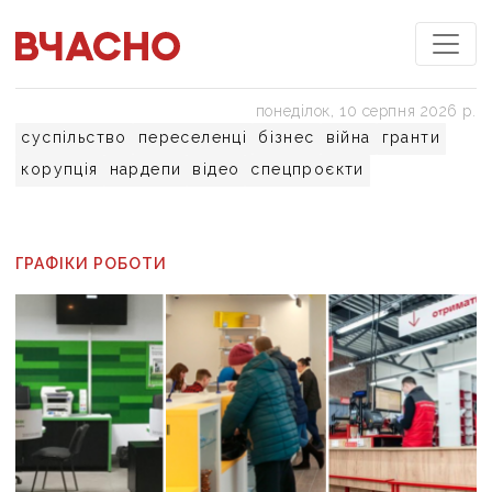
понеділок, 10 серпня 2026 р.
суспільство
переселенці
бізнес
війна
гранти
корупція
нардепи
відео
спецпроєкти
ГРАФІКИ РОБОТИ