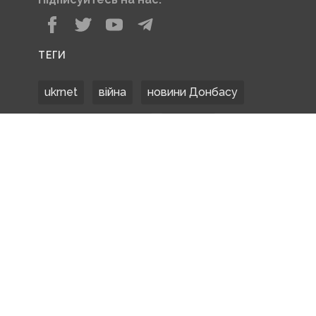
ТЕГИ
ukrnet
війна
новини Донбасу
Донецька область
Донбас
Донетчина
ЗСУ
Донбасс
російські окупанти
новости Донбасса
Покровськ
Маріуполь
ООС
обстріли
боевики