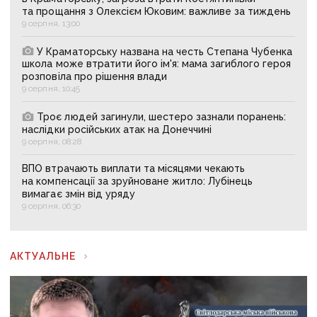
та прощання з Олексієм Юковим: важливе за тиждень
9 серпня, 13:00
У Краматорську названа на честь Степана Чубенка
школа може втратити його ім'я: мама загиблого героя
розповіла про рішення влади
9 серпня, 10:45
Троє людей загинули, шестеро зазнали поранень:
наслідки російських атак на Донеччині
9 серпня, 08:28
ВПО втрачають виплати та місяцями чекають
на компенсації за зруйноване житло: Лубінець
вимагає змін від уряду
9 серпня, 06:30
АКТУАЛЬНЕ