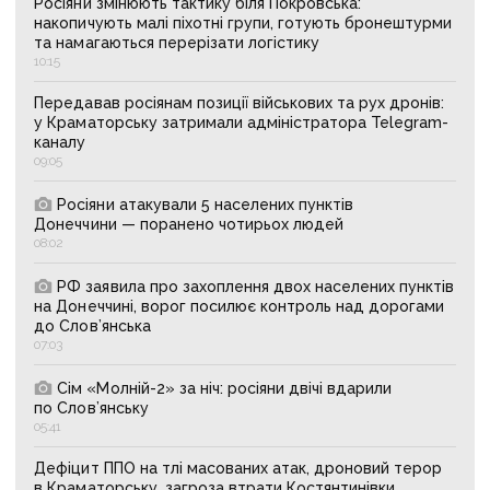
Росіяни змінюють тактику біля Покровська:
накопичують малі піхотні групи, готують бронештурми
та намагаються перерізати логістику
10:15
Передавав росіянам позиції військових та рух дронів:
у Краматорську затримали адміністратора Telegram-
каналу
09:05
Росіяни атакували 5 населених пунктів
Донеччини — поранено чотирьох людей
08:02
РФ заявила про захоплення двох населених пунктів
на Донеччині, ворог посилює контроль над дорогами
до Слов’янська
07:03
Сім «Молній-2» за ніч: росіяни двічі вдарили
по Слов’янську
05:41
Дефіцит ППО на тлі масованих атак, дроновий терор
в Краматорську, загроза втрати Костянтинівки