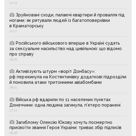
11:03
Зруйновані сходи, палаючі квартири й провалля під
ногами: як рятували людей із багатоповерхівки
в Краматорську
10:17
Російського військового вперше в Україні судять
за сексуальне насильство над цивільною: що відомо
про справу
09:05
Активізують штурм «воріт Донбасу»:
рф перекинула на Костянтинівку додаткові підрозділи
й поновила атаки тритонними авіабомбами
08:01
Війська рф вдарили по 11 населених пунктах
Донеччини: одна людина загинула, п’ятеро поранені
07:12
Загиблому Олексію Юкову хочуть посмертно
присвоїти звання Героя України: триває збір підписів
06:48