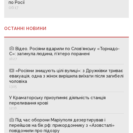
по Росії
06:17
ОСТАННІ НОВИНИ
Відео. Росіяни вдарили по Слов’янську «Торнадо-
С»: загинула людина, п’ятеро поранені
16:27
«Росіяни знищують цілі вулиці»: з Дружківки триває
евакуація, одна з жінок вирішила виїхати після загибелі
чоловіка
13:05
У Краматорську призупиняє діяльність станція
переливання крові
12:16
Під час оборони Маріуполя дезертирував і
перейшов на бік рф: прикордоннику з «Азовсталі»
повідомили про підозру