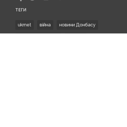
ТЕГИ
ukrnet
війна
новини Донбасу
Донецька область
Донбас
Донетчина
ЗСУ
Донбасс
російські окупанти
новости Донбасса
Покровськ
Маріуполь
ООС
обстріли
боевики