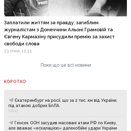
Заплатили життям за правду: загиблим
журналістам з Донеччини Альоні Грамовій та
Євгену Кармазіну присудили премію за захист
свободи слова
23 січня, 12:33
Поки що це всі новини
КОРОТКО
Єкатеринбург на росії, що за 2 тис. км від України,
під атакою добрих БпЛА.
06:17
Генсек ООН засудив масовані атаки РФ по Києву,
але вважає «ескалацією» далекобійні удари України