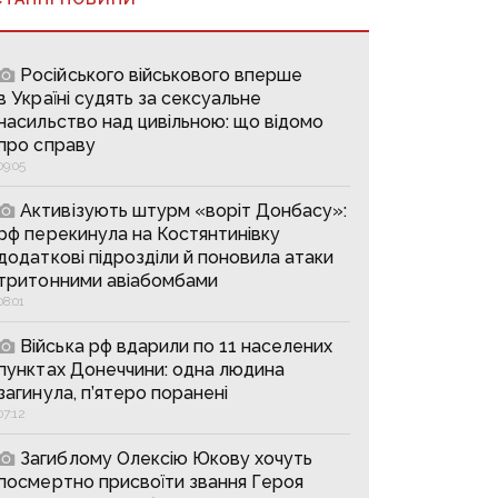
Російського військового вперше
в Україні судять за сексуальне
насильство над цивільною: що відомо
про справу
09:05
Активізують штурм «воріт Донбасу»:
рф перекинула на Костянтинівку
додаткові підрозділи й поновила атаки
тритонними авіабомбами
08:01
Війська рф вдарили по 11 населених
пунктах Донеччини: одна людина
загинула, п’ятеро поранені
07:12
Загиблому Олексію Юкову хочуть
посмертно присвоїти звання Героя