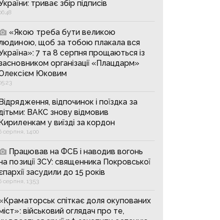
України: триває збір підписів
06:48
«Якою треба бути великою
людиною, щоб за тобою плакала вся
Україна»: 7 та 8 серпня прощаються із
засновником організації «Плацдарм»
Олексієм Юковим
05:23
Відрядження, відпочинок і поїздка за
дітьми: ВАКС знову відмовив
Кириленкам у виїзді за кордон
6 серпня, 14:00
Працював на ФСБ і наводив вогонь
на позиції ЗСУ: священника Покровської
єпархії засудили до 15 років
6 серпня, 13:53
«Краматорськ спіткає доля окупованих
міст»: військовий оглядач про те,