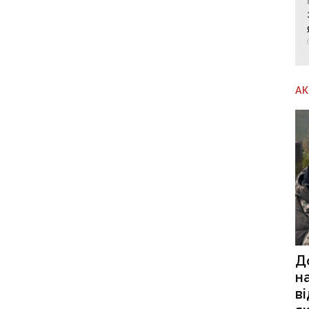
А
Д
н
в