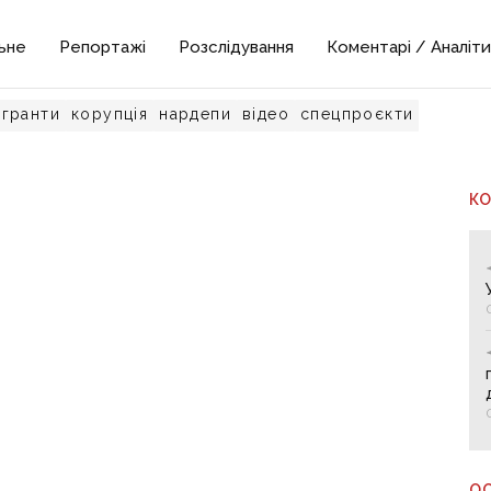
ьне
Репортажі
Розслідування
Коментарі / Аналіти
гранти
корупція
нардепи
відео
спецпроєкти
К
О