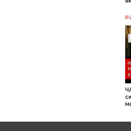
я
В
Ч
с
м