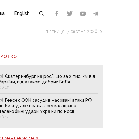
ка
English
пʼятниця, 7 серпня 2026 р.
ОРОТКО
Єкатеринбург на росії, що за 2 тис. км від
України, під атакою добрих БпЛА.
06:17
Генсек ООН засудив масовані атаки РФ
по Києву, але вважає «ескалацією»
далекобійні удари України по Росії
06:17
СТАННІ НОВИНИ