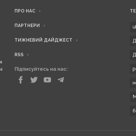
ПРО НАС
Т
ПАРТНЕРИ
u
ТИЖНЕВИЙ ДАЙДЖЕСТ
Д
Д
RSS
ся
р
Підписуйтесь на нас:
ні
н
М
б