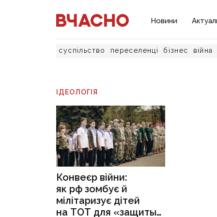
Новини
Актуал
суспільство
переселенці
бізнес
війна
ІДЕОЛОГІЯ
Конвеєр війни:
як рф зомбує й
мілітаризує дітей
на ТОТ для «защиты