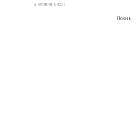
Родины»
2 червня, 09:19
Поки щ