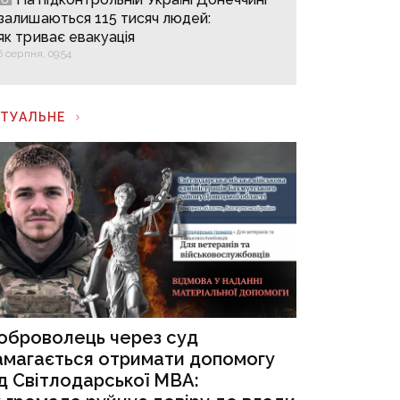
залишаються 115 тисяч людей:
як триває евакуація
6 серпня, 09:54
КТУАЛЬНЕ
оброволець через суд
амагається отримати допомогу
ід Світлодарської МВА: