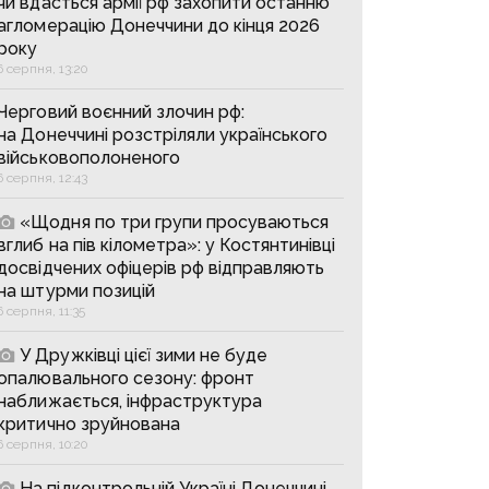
чи вдасться армії рф захопити останню
агломерацію Донеччини до кінця 2026
року
6 серпня, 13:20
Черговий воєнний злочин рф:
на Донеччині розстріляли українського
військовополоненого
6 серпня, 12:43
«Щодня по три групи просуваються
вглиб на пів кілометра»: у Костянтинівці
досвідчених офіцерів рф відправляють
на штурми позицій
6 серпня, 11:35
У Дружківці цієї зими не буде
опалювального сезону: фронт
наближається, інфраструктура
критично зруйнована
6 серпня, 10:20
На підконтрольній Україні Донеччині