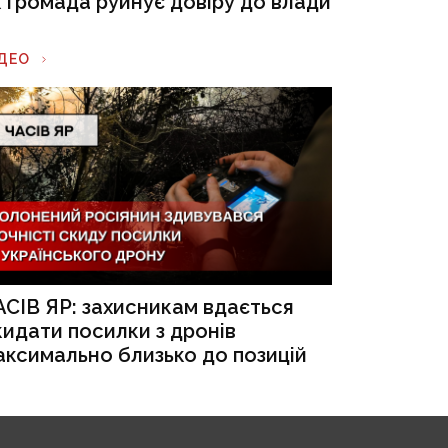
к громада руйнує довіру до влади
ІДЕО
АСІВ ЯР: захисникам вдається
кидати посилки з дронів
аксимально близько до позицій