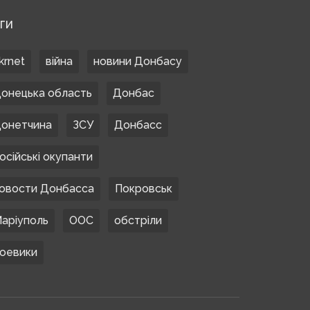
ЕГИ
krnet
війна
новини Донбасу
онецька область
Донбас
онетчина
ЗСУ
Донбасс
осійські окупанти
овости Донбасса
Покровськ
аріуполь
ООС
обстріли
оевики