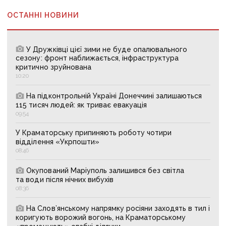
ОСТАННІ НОВИНИ
У Дружківці цієї зими не буде опалювального
сезону: фронт наближається, інфраструктура
критично зруйнована
10:20
На підконтрольній Україні Донеччині залишаються
115 тисяч людей: як триває евакуація
09:54
У Краматорську припиняють роботу чотири
відділення «Укрпошти»
08:46
Окупований Маріуполь залишився без світла
та води після нічних вибухів
08:36
На Слов’янському напрямку росіяни заходять в тил і
коригують ворожий вогонь, на Краматорському