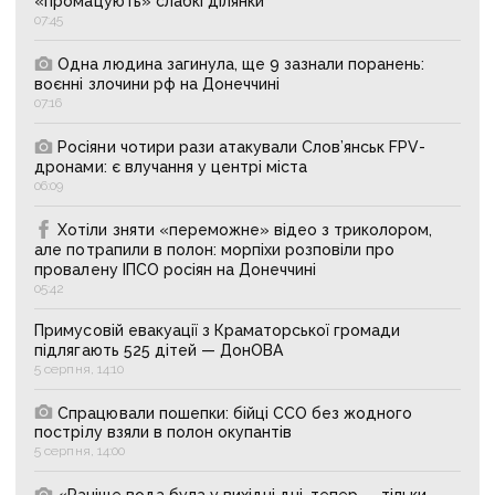
«промацують» слабкі ділянки
07:45
Одна людина загинула, ще 9 зазнали поранень:
воєнні злочини рф на Донеччині
07:16
Росіяни чотири рази атакували Слов’янськ FPV-
дронами: є влучання у центрі міста
06:09
Хотіли зняти «переможне» відео з триколором,
але потрапили в полон: морпіхи розповіли про
провалену ІПСО росіян на Донеччині
05:42
Примусовій евакуації з Краматорської громади
підлягають 525 дітей — ДонОВА
5 серпня, 14:10
Спрацювали пошепки: бійці ССО без жодного
пострілу взяли в полон окупантів
5 серпня, 14:00