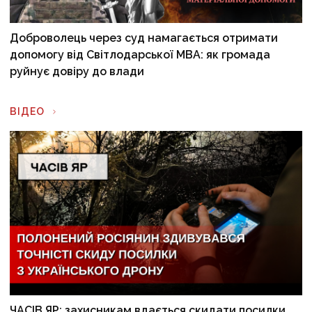
Доброволець через суд намагається отримати
допомогу від Світлодарської МВА: як громада
руйнує довіру до влади
ВІДЕО
ЧАСІВ ЯР: захисникам вдається скидати посилки