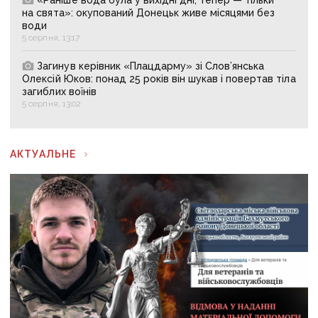
«Раніше вода була у вихідні дні, тепер — тільки
на свята»: окупований Донецьк живе місяцями без
води
5 серпня, 13:17
Загинув керівник «Плацдарму» зі Слов’янська
Олексій Юков: понад 25 років він шукав і повертав тіла
загиблих воїнів
5 серпня, 13:02
АКТУАЛЬНЕ