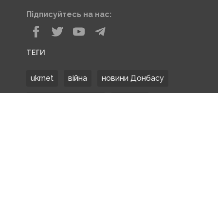
Підписуйтесь на нас:
ТЕГИ
ukrnet
війна
новини Донбасу
Донецька область
Донбас
Донетчина
ЗСУ
Донбасс
російські окупанти
новости Донбасса
Покровськ
Маріуполь
ООС
обстріли
боевики