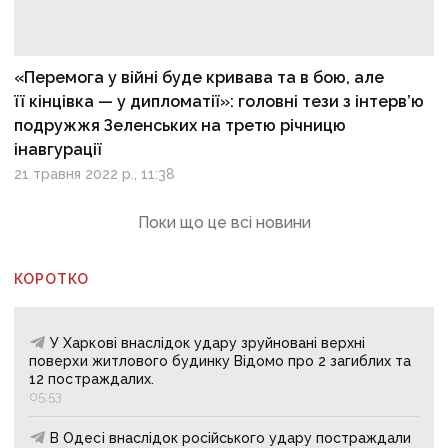
«Перемога у війні буде кривава та в бою, але
її кінцівка — у дипломатії»: головні тези з інтерв’ю
подружжя Зеленських на третю річницю
інавгурації
21 травня 2022 р., 11:38
Поки що це всі новини
КОРОТКО
У Харкові внаслідок удару зруйновані верхні
поверхи житлового будинку Відомо про 2 загиблих та
12 постраждалих.
05:53
В Одесі внаслідок російського удару постраждали