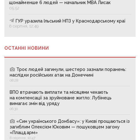
щонайменше 6 людей — начальник МВА Лисак
05:52
ГУР уразила Ільський НПЗ у Краснодарському краї
8 серпня, 12:49
ОСТАННІ НОВИНИ
Троє людей загинули, шестеро зазнали поранень:
наслідки російських атак на Донеччині
08:28
ВПО втрачають виплати та місяцями чекають
на компенсації за зруйноване житло: Лубінець
вимагає змін від уряду
06:30
«Син українського Донбасу»: у Києві прощаються із
загиблим Олексієм Юковим — пошуковцем загону
«Плацдарм»
8 серпня, 10:47