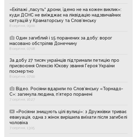
«Екіпажі „пасуть“ дрони, їдемо не на кожен виклик»:
куди ДСНС не виїжджає на ліквідацію надзвичайних
ситуацій у Краматорську та Слов’янську
8 серпня, 09:00
Один загиблий і 15 поранених за добу: ворог
масовано обстріляв Донеччину
8 серпня, 07:08
За добу 27 тисяч українців підтримали петицію про
присвоєння Олексію Юкову звання Героя України
посмертно
8 серпня, 07:00
Відео. Росіяни вдарили по Слов’янську «Торнадо-
С»: загинула людина, п’ятеро поранені
7 серпня, 16:27
«Росіяни знищують цілі вулиці»: з Дружківки триває
евакуація, одна з жінок вирішила виїхати після загибелі
чоловіка
7 серпня, 13:05