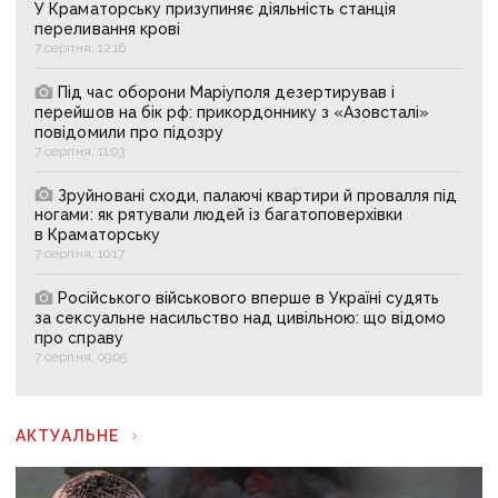
У Краматорську призупиняє діяльність станція
переливання крові
7 серпня, 12:16
Під час оборони Маріуполя дезертирував і
перейшов на бік рф: прикордоннику з «Азовсталі»
повідомили про підозру
7 серпня, 11:03
Зруйновані сходи, палаючі квартири й провалля під
ногами: як рятували людей із багатоповерхівки
в Краматорську
7 серпня, 10:17
Російського військового вперше в Україні судять
за сексуальне насильство над цивільною: що відомо
про справу
7 серпня, 09:05
АКТУАЛЬНЕ