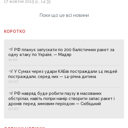
17 жовтня 2019 р., 14:35
Поки що це всі новини
КОРОТКО
РФ планує запускати по 200 балістичних ракет за
одну атаку по Україні, — Мадяр
11:00
У Сумах через удари КАБів постраждали 14 людей
постраждали, серед них — 14-річна дитина
07:07
РФ навряд буде робити паузу в масованих
обстрілах, навіть попри намір створити запас ракет і
дронів перед зимовим періодом — Скібіцький
07:07