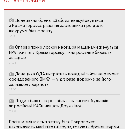
ОСТАННІ НОВИНИ
Донецький бренд «Забой» евакуйовується
з Краматорська: рішення засновника про долю
шоуруму біля фронту
14:00
Оптоволокно лоскоче ноги, за машинами женуться
FPV: життя у Краматорську, який росіяни вбивають
авіацією
13:24
Донецька ОДА витратить понад мільйон на ремонт
орендованого BMW — у 2,3 раза дорожче за його
залишкову вартість
12:00
Люди тікають через вікна з палаючих будинків:
як російські КАБи нищать Дружківку
11:06
Росіяни змінюють тактику біля Покровська:
накопичують малі піхотні групи, готують бронештурми