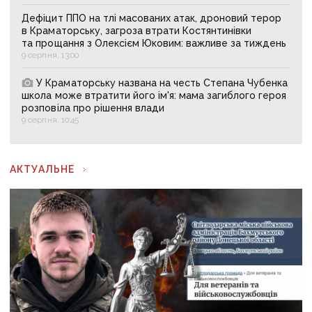
Дефіцит ППО на тлі масованих атак, дроновий терор
в Краматорську, загроза втрати Костянтинівки
та прощання з Олексієм Юковим: важливе за тиждень
9 серпня, 13:00
У Краматорську названа на честь Степана Чубенка
школа може втратити його ім'я: мама загиблого героя
розповіла про рішення влади
9 серпня, 10:45
АКТУАЛЬНЕ