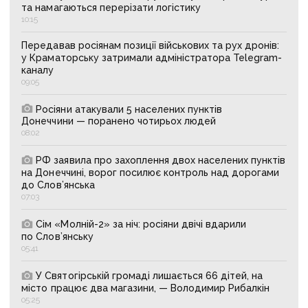
та намагаються перерізати логістику
10:15
Передавав росіянам позиції військових та рух дронів:
у Краматорську затримали адміністратора Telegram-
каналу
09:05
Росіяни атакували 5 населених пунктів
Донеччини — поранено чотирьох людей
08:02
РФ заявила про захоплення двох населених пунктів
на Донеччині, ворог посилює контроль над дорогами
до Слов’янська
07:03
Сім «Молній-2» за ніч: росіяни двічі вдарили
по Слов’янську
05:41
У Святогірській громаді лишається 66 дітей, на
місто працює два магазини, — Володимир Рибалкін
05:25