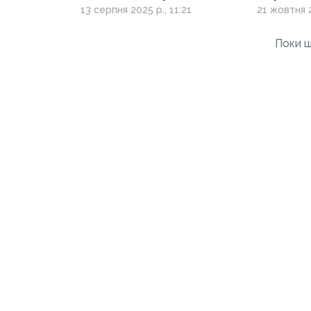
від єОселя
13 серпня 2025 р., 11:21
21 жовтня 2
Поки щ