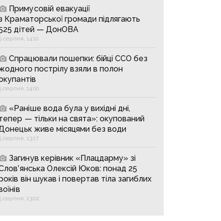
Примусовій евакуації
з Краматорської громади підлягають
525 дітей — ДонОВА
5 серпня, 14:10
Спрацювали пошепки: бійці ССО без
жодного пострілу взяли в полон
окупантів
5 серпня, 14:00
«Раніше вода була у вихідні дні,
тепер — тільки на свята»: окупований
Донецьк живе місяцями без води
5 серпня, 13:17
Загинув керівник «Плацдарму» зі
Слов’янська Олексій Юков: понад 25
років він шукав і повертав тіла загиблих
воїнів
5 серпня, 13:02