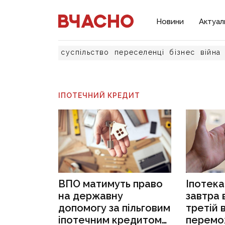
Новини
Актуал
суспільство
переселенці
бізнес
війна
ІПОТЕЧНИЙ КРЕДИТ
ВПО матимуть право
Іпотека
на державну
завтра 
допомогу за пільговим
третій 
іпотечним кредитом
перемо