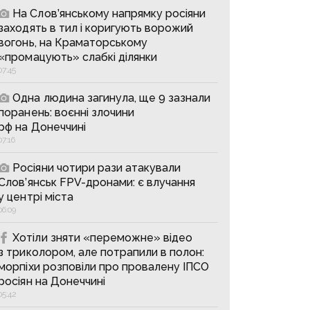
На Слов’янському напрямку росіяни
заходять в тил і коригують ворожий
вогонь, на Краматорському
«промацують» слабкі ділянки
07:45
Одна людина загинула, ще 9 зазнали
поранень: воєнні злочини
рф на Донеччині
07:16
Росіяни чотири рази атакували
Слов’янськ FPV-дронами: є влучання
у центрі міста
06:09
Хотіли зняти «переможне» відео
з триколором, але потрапили в полон:
морпіхи розповіли про провалену ІПСО
росіян на Донеччині
05:42