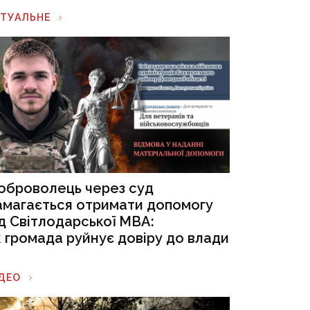
КТУАЛЬНЕ
оброволець через суд
амагається отримати допомогу
ід Світлодарської МВА:
к громада руйнує довіру до влади
ІДЕО