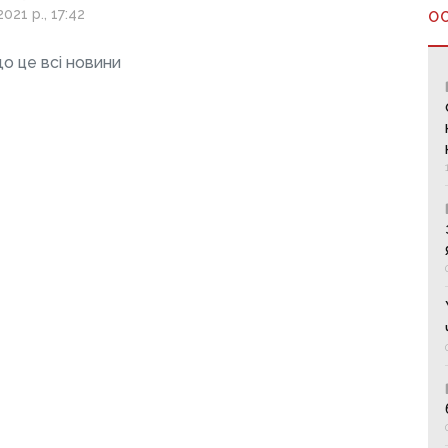
021 р., 17:42
О
о це всі новини