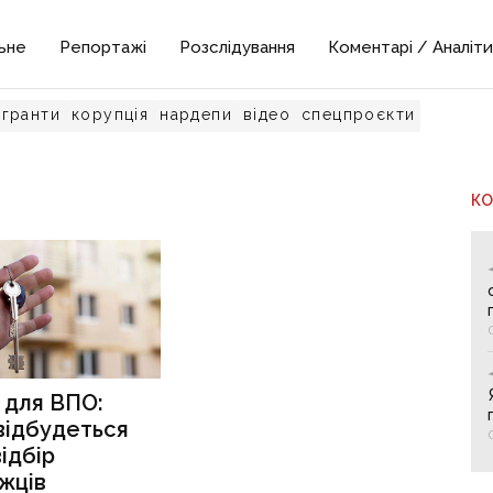
ьне
Репортажі
Розслідування
Коментарі / Аналіти
гранти
корупція
нардепи
відео
спецпроєкти
К
 для ВПО:
відбудеться
відбір
жців