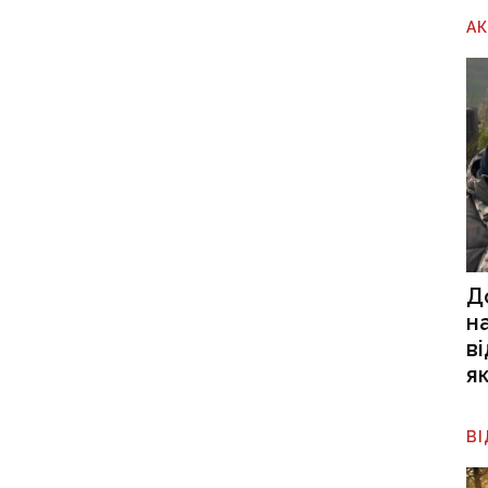
А
Д
н
в
я
В