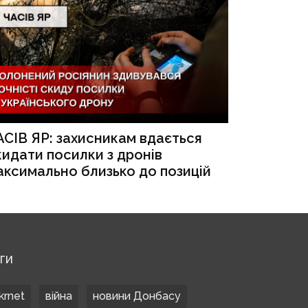
АСІВ ЯР: захисникам вдається
кидати посилки з дронів
аксимально близько до позицій
ЕГИ
krnet
війна
новини Донбасу