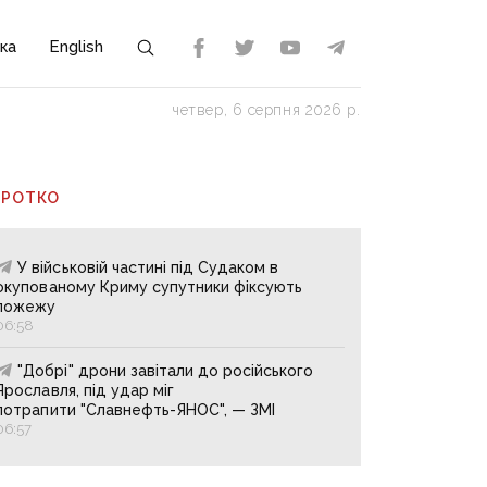
ка
English
четвер, 6 серпня 2026 р.
ОРОТКО
У військовій частині під Судаком в
окупованому Криму супутники фіксують
пожежу
06:58
"Добрі" дрони завітали до російського
Ярославля, під удар міг
потрапити "Славнефть-ЯНОС", — ЗМІ
06:57