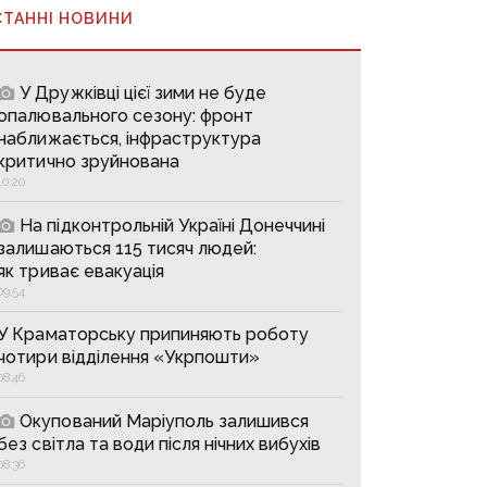
СТАННІ НОВИНИ
У Дружківці цієї зими не буде
опалювального сезону: фронт
наближається, інфраструктура
критично зруйнована
10:20
На підконтрольній Україні Донеччині
залишаються 115 тисяч людей:
як триває евакуація
09:54
У Краматорську припиняють роботу
чотири відділення «Укрпошти»
08:46
Окупований Маріуполь залишився
без світла та води після нічних вибухів
08:36