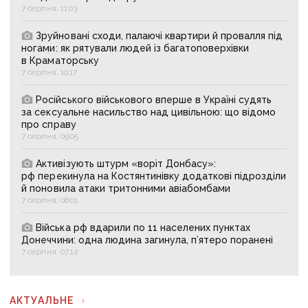
7 серпня, 11:03
Зруйновані сходи, палаючі квартири й провалля під
ногами: як рятували людей із багатоповерхівки
в Краматорську
7 серпня, 10:17
Російського військового вперше в Україні судять
за сексуальне насильство над цивільною: що відомо
про справу
7 серпня, 09:05
Активізують штурм «воріт Донбасу»:
рф перекинула на Костянтинівку додаткові підрозділи
й поновила атаки тритонними авіабомбами
7 серпня, 08:01
Війська рф вдарили по 11 населених пунктах
Донеччини: одна людина загинула, п’ятеро поранені
7 серпня, 07:12
АКТУАЛЬНЕ