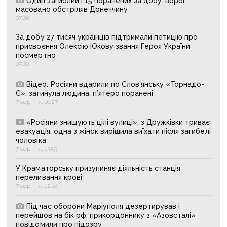
Один загиблий і 15 поранених за добу: ворог
масовано обстріляв Донеччину
07:08
За добу 27 тисяч українців підтримали петицію про
присвоєння Олексію Юкову звання Героя України
посмертно
07:00
Відео. Росіяни вдарили по Слов’янську «Торнадо-
С»: загинула людина, п’ятеро поранені
7 серпня, 16:27
«Росіяни знищують цілі вулиці»: з Дружківки триває
евакуація, одна з жінок вирішила виїхати після загибелі
чоловіка
7 серпня, 13:05
У Краматорську призупиняє діяльність станція
переливання крові
7 серпня, 12:16
Під час оборони Маріуполя дезертирував і
перейшов на бік рф: прикордоннику з «Азовсталі»
повідомили про підозру