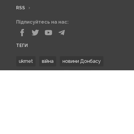
RSS
Підписуйтесь на нас:
ТЕГИ
ukrnet
війна
новини Донбасу
Донецька область
Донбас
Донетчина
ЗСУ
Донбасс
російські окупанти
новости Донбасса
Покровськ
Маріуполь
ООС
обстріли