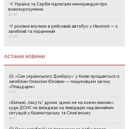
Україна та Сербія підписали меморандум про
взаєморозуміння
12:48
росіяни влучили в рейсовий автобус у Нікополі — є
загиблий та поранений
12:48
ОСТАННІ НОВИНИ
«Син українського Донбасу»: у Києві прощаються із
загиблим Олексієм Юковим — пошуковцем загону
«Плацдарм»
10:47
«Екіпажі „пасуть“ дрони, їдемо не на кожен виклик»:
куди ДСНС не виїжджає на ліквідацію надзвичайних
ситуацій у Краматорську та Слов’янську
09:00