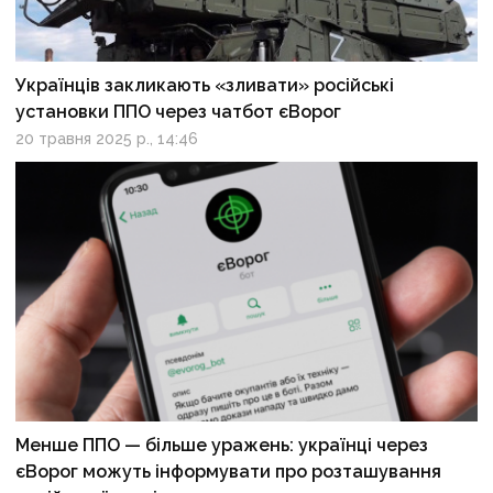
Українців закликають «зливати» російські
установки ППО через чатбот єВорог
20 травня 2025 р., 14:46
Менше ППО — більше уражень: українці через
єВорог можуть інформувати про розташування