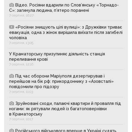
Відео. Росіяни вдарили по Слов’янську «Торнадо-
С»: загинула людина, п’ятеро поранені
7 серпня, 16:27
«Росіяни знищують цілі вулиці»: з Дружківки триває
евакуація, одна з жінок вирішила виїхати після загибелі
чоловіка
7 серпня, 13:05
У Краматорську призупиняє діяльність станція
переливання крові
7 серпня, 12:16
Під час оборони Маріуполя дезертирував і
перейшов на бік рф: прикордоннику з «Азовсталі»
повідомили про підозру
7 серпня, 11:03
Зруйновані сходи, палаючі квартири й провалля під
ногами: як рятували людей із багатоповерхівки
в Краматорську
7 серпня, 10:17
Російського військового вперше в Україні судять