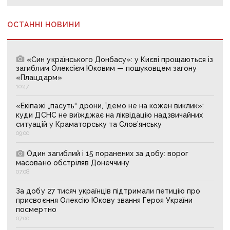
ОСТАННІ НОВИНИ
«Син українського Донбасу»: у Києві прощаються із
загиблим Олексієм Юковим — пошуковцем загону
«Плацдарм»
10:47
«Екіпажі „пасуть“ дрони, їдемо не на кожен виклик»:
куди ДСНС не виїжджає на ліквідацію надзвичайних
ситуацій у Краматорську та Слов’янську
09:00
Один загиблий і 15 поранених за добу: ворог
масовано обстріляв Донеччину
07:08
За добу 27 тисяч українців підтримали петицію про
присвоєння Олексію Юкову звання Героя України
посмертно
07:00