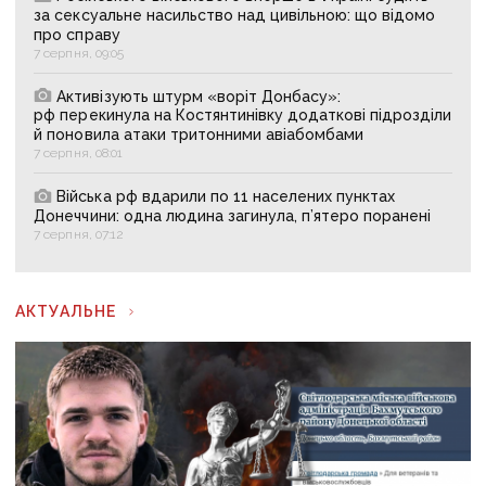
за сексуальне насильство над цивільною: що відомо
про справу
7 серпня, 09:05
Активізують штурм «воріт Донбасу»:
рф перекинула на Костянтинівку додаткові підрозділи
й поновила атаки тритонними авіабомбами
7 серпня, 08:01
Війська рф вдарили по 11 населених пунктах
Донеччини: одна людина загинула, п’ятеро поранені
7 серпня, 07:12
АКТУАЛЬНЕ