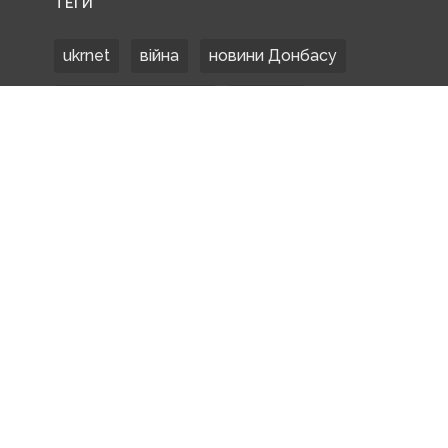
ТЕГИ
ukrnet
війна
новини Донбасу
Донецька область
Донбас
Донетчина
ЗСУ
Донбасс
російські окупанти
новости Донбасса
Покровськ
Маріуполь
ООС
обстріли
боевики