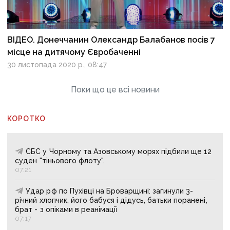
ВІДЕО. Донеччанин Олександр Балабанов посів 7
місце на дитячому Євробаченні
30 листопада 2020 р., 08:47
Поки що це всі новини
КОРОТКО
СБС у Чорному та Азовському морях підбили ще 12
суден "тіньового флоту".
07:21
Удар рф по Пухівці на Броварщині: загинули 3-
річний хлопчик, його бабуся і дідусь, батьки поранені,
брат - з опіками в реанімації
07:17