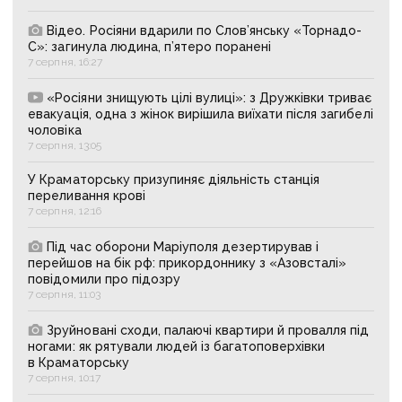
Відео. Росіяни вдарили по Слов’янську «Торнадо-
С»: загинула людина, п’ятеро поранені
7 серпня, 16:27
«Росіяни знищують цілі вулиці»: з Дружківки триває
евакуація, одна з жінок вирішила виїхати після загибелі
чоловіка
7 серпня, 13:05
У Краматорську призупиняє діяльність станція
переливання крові
7 серпня, 12:16
Під час оборони Маріуполя дезертирував і
перейшов на бік рф: прикордоннику з «Азовсталі»
повідомили про підозру
7 серпня, 11:03
Зруйновані сходи, палаючі квартири й провалля під
ногами: як рятували людей із багатоповерхівки
в Краматорську
7 серпня, 10:17