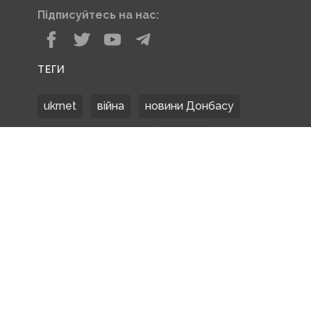
Підписуйтесь на нас:
ТЕГИ
ukrnet
війна
новини Донбасу
Донецька область
Донбас
Донетчина
ЗСУ
Донбасс
російські окупанти
новости Донбасса
Покровськ
Маріуполь
ООС
обстріли
боевики