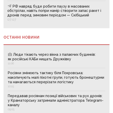
РФ навряд буде робити паузу в масованих
обстрілах, навіть попри намір створити запас ракет і
дронів перед зимовим періодом — Скібіцький
07:07
ОСТАННІ НОВИНИ
Люди тікають через вікна з палаючих будинків:
як російські КАБи нищать Дружківку
11:06
Росіяни змінюють тактику біля Покровська:
накопичують малі піхотні групи, готують бронештурми
та намагаються перерізати логістику
10:15
Передавав росіянам позиції військових та рух дронів:
у Краматорську затримали адміністратора Telegram-
каналу
09:05