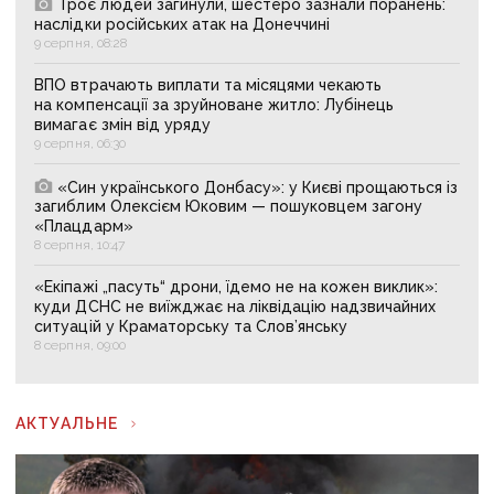
Троє людей загинули, шестеро зазнали поранень:
наслідки російських атак на Донеччині
9 серпня, 08:28
ВПО втрачають виплати та місяцями чекають
на компенсації за зруйноване житло: Лубінець
вимагає змін від уряду
9 серпня, 06:30
«Син українського Донбасу»: у Києві прощаються із
загиблим Олексієм Юковим — пошуковцем загону
«Плацдарм»
8 серпня, 10:47
«Екіпажі „пасуть“ дрони, їдемо не на кожен виклик»:
куди ДСНС не виїжджає на ліквідацію надзвичайних
ситуацій у Краматорську та Слов’янську
8 серпня, 09:00
АКТУАЛЬНЕ