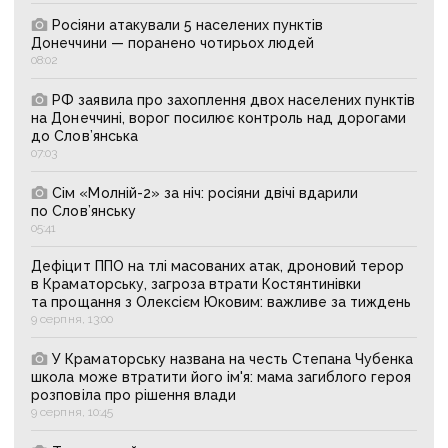
Росіяни атакували 5 населених пунктів
Донеччини — поранено чотирьох людей
08:02
РФ заявила про захоплення двох населених пунктів
на Донеччині, ворог посилює контроль над дорогами
до Слов’янська
07:03
Сім «Молній-2» за ніч: росіяни двічі вдарили
по Слов’янську
05:41
Дефіцит ППО на тлі масованих атак, дроновий терор
в Краматорську, загроза втрати Костянтинівки
та прощання з Олексієм Юковим: важливе за тиждень
9 серпня, 13:00
У Краматорську названа на честь Степана Чубенка
школа може втратити його ім'я: мама загиблого героя
розповіла про рішення влади
9 серпня, 10:45