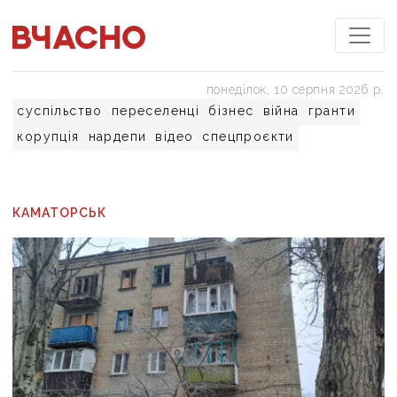
понеділок, 10 серпня 2026 р.
суспільство
переселенці
бізнес
війна
гранти
корупція
нардепи
відео
спецпроєкти
КАМАТОРСЬК