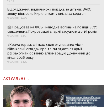
05:23
Відрядження, відпочинок і поїздка за дітьми: ВАКС
знову відмовив Кириленкам у виїзді за кордон
6 серпня, 14:00
Працював на ФСБ і наводив вогонь на позиції ЗСУ:
священника Покровської єпархії засудили до 15 років
6 серпня, 13:53
«Краматорськ спіткає доля окупованих міст»:
військовий оглядач про те, чи вдасться армії
рф захопити останню агломерацію Донеччини до
кінця 2026 року
6 серпня, 13:20
АКТУАЛЬНЕ