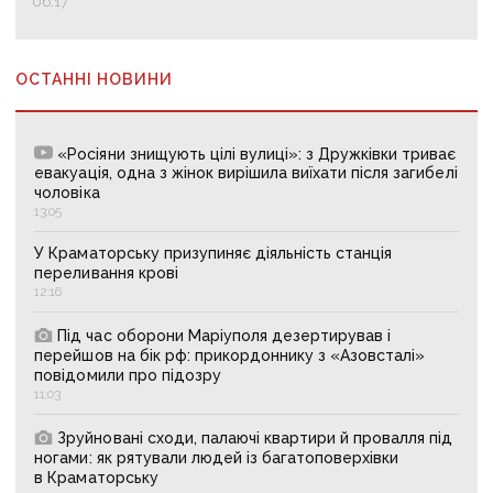
06:17
ОСТАННІ НОВИНИ
«Росіяни знищують цілі вулиці»: з Дружківки триває
евакуація, одна з жінок вирішила виїхати після загибелі
чоловіка
13:05
У Краматорську призупиняє діяльність станція
переливання крові
12:16
Під час оборони Маріуполя дезертирував і
перейшов на бік рф: прикордоннику з «Азовсталі»
повідомили про підозру
11:03
Зруйновані сходи, палаючі квартири й провалля під
ногами: як рятували людей із багатоповерхівки
в Краматорську