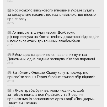
10:17
Російського військового вперше в Україні судять
за сексуальне насильство над цивільною: що відомо
про справу
09:05
Активізують штурм «воріт Донбасу»:
рф перекинула на Костянтинівку додаткові підрозділи
й поновила атаки тритонними авіабомбами
08:01
Війська рф вдарили по 11 населених пунктах
Донеччини: одна людина загинула, п’ятеро поранені
07:12
Загиблому Олексію Юкову хочуть посмертно
присвоїти звання Героя України: триває збір підписів
06:48
«Якою треба бути великою людиною, щоб
за тобою плакала вся Україна»: 7 та 8 серпня
прощаються із засновником організації «Плацдарм»
Олексієм Юковим