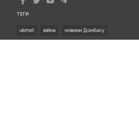
ТЕГИ
ukrnet
війна
новини Донбасу
Донецька область
Донбас
Донетчина
ЗСУ
Донбасс
російські окупанти
новости Донбасса
Покровськ
Маріуполь
ООС
обстріли
боевики