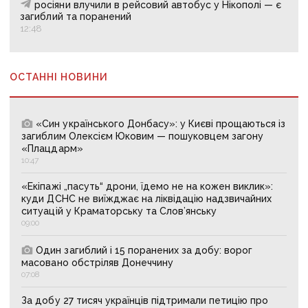
росіяни влучили в рейсовий автобус у Нікополі — є
загиблий та поранений
12:48
ОСТАННІ НОВИНИ
«Син українського Донбасу»: у Києві прощаються із
загиблим Олексієм Юковим — пошуковцем загону
«Плацдарм»
10:47
«Екіпажі „пасуть“ дрони, їдемо не на кожен виклик»:
куди ДСНС не виїжджає на ліквідацію надзвичайних
ситуацій у Краматорську та Слов’янську
09:00
Один загиблий і 15 поранених за добу: ворог
масовано обстріляв Донеччину
07:08
За добу 27 тисяч українців підтримали петицію про