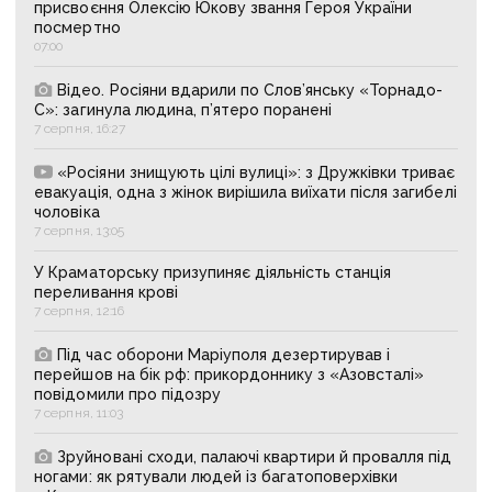
присвоєння Олексію Юкову звання Героя України
посмертно
07:00
Відео. Росіяни вдарили по Слов’янську «Торнадо-
С»: загинула людина, п’ятеро поранені
7 серпня, 16:27
«Росіяни знищують цілі вулиці»: з Дружківки триває
евакуація, одна з жінок вирішила виїхати після загибелі
чоловіка
7 серпня, 13:05
У Краматорську призупиняє діяльність станція
переливання крові
7 серпня, 12:16
Під час оборони Маріуполя дезертирував і
перейшов на бік рф: прикордоннику з «Азовсталі»
повідомили про підозру
7 серпня, 11:03
Зруйновані сходи, палаючі квартири й провалля під
ногами: як рятували людей із багатоповерхівки