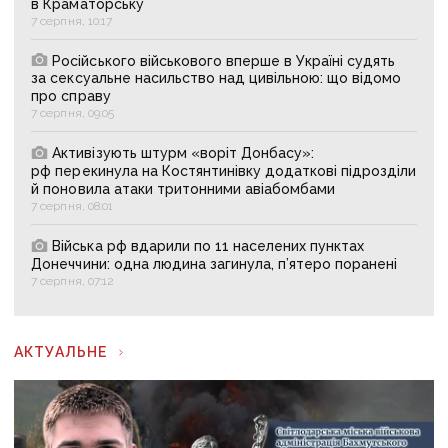
в Краматорську
7 серпня, 10:17
Російського військового вперше в Україні судять
за сексуальне насильство над цивільною: що відомо
про справу
7 серпня, 09:05
Активізують штурм «воріт Донбасу»:
рф перекинула на Костянтинівку додаткові підрозділи
й поновила атаки тритонними авіабомбами
7 серпня, 08:01
Війська рф вдарили по 11 населених пунктах
Донеччини: одна людина загинула, п’ятеро поранені
7 серпня, 07:12
АКТУАЛЬНЕ