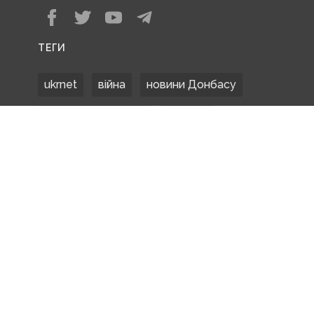
ТЕГИ
ukrnet
війна
новини Донбасу
Донецька область
Донбас
Донетчина
ЗСУ
Донбасс
російські окупанти
новости Донбасса
Покровськ
Маріуполь
ООС
обстріли
боевики