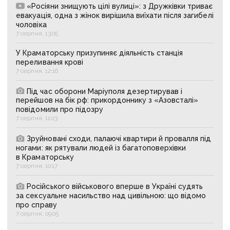
«Росіяни знищують цілі вулиці»: з Дружківки триває
евакуація, одна з жінок вирішила виїхати після загибелі
чоловіка
7 серпня, 13:05
У Краматорську призупиняє діяльність станція
переливання крові
7 серпня, 12:16
Під час оборони Маріуполя дезертирував і
перейшов на бік рф: прикордоннику з «Азовсталі»
повідомили про підозру
7 серпня, 11:03
Зруйновані сходи, палаючі квартири й провалля під
ногами: як рятували людей із багатоповерхівки
в Краматорську
7 серпня, 10:17
Російського військового вперше в Україні судять
за сексуальне насильство над цивільною: що відомо
про справу
7 серпня, 09:05