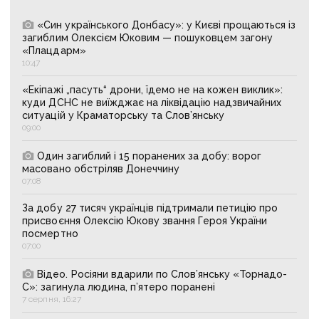
«Син українського Донбасу»: у Києві прощаються із
загиблим Олексієм Юковим — пошуковцем загону
«Плацдарм»
10:47
«Екіпажі „пасуть“ дрони, їдемо не на кожен виклик»:
куди ДСНС не виїжджає на ліквідацію надзвичайних
ситуацій у Краматорську та Слов’янську
09:00
Один загиблий і 15 поранених за добу: ворог
масовано обстріляв Донеччину
07:08
За добу 27 тисяч українців підтримали петицію про
присвоєння Олексію Юкову звання Героя України
посмертно
07:00
Відео. Росіяни вдарили по Слов’янську «Торнадо-
С»: загинула людина, п’ятеро поранені
7 серпня, 16:27