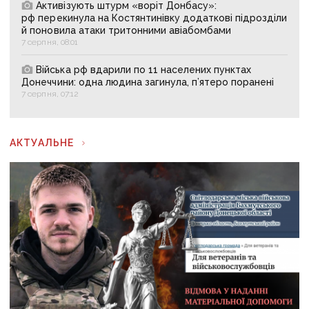
Активізують штурм «воріт Донбасу»:
рф перекинула на Костянтинівку додаткові підрозділи
й поновила атаки тритонними авіабомбами
7 серпня, 08:01
Війська рф вдарили по 11 населених пунктах
Донеччини: одна людина загинула, п’ятеро поранені
7 серпня, 07:12
АКТУАЛЬНЕ