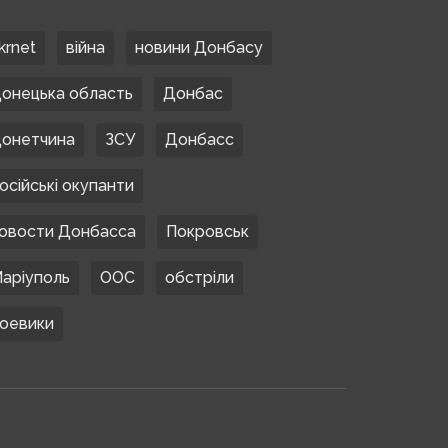
krnet
війна
новини Донбасу
онецька область
Донбас
онетчина
ЗСУ
Донбасс
осійські окупанти
овости Донбасса
Покровськ
аріуполь
ООС
обстріли
оевики