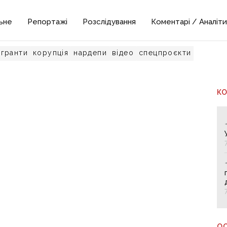
ьне
Репортажі
Розслідування
Коментарі / Аналіти
гранти
корупція
нардепи
відео
спецпроєкти
К
О