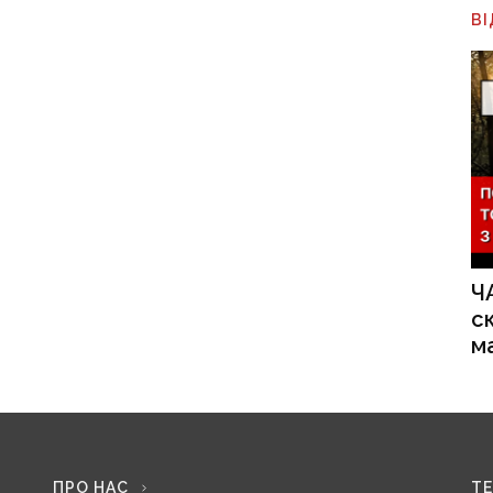
В
Ч
с
м
ПРО НАС
Т