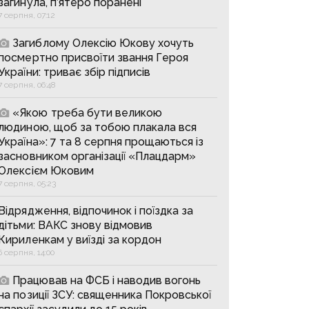
загинула, п’ятеро поранені
7 серпня, 07:12
Загиблому Олексію Юкову хочуть
посмертно присвоїти звання Героя
України: триває збір підписів
7 серпня, 06:48
«Якою треба бути великою
людиною, щоб за тобою плакала вся
Україна»: 7 та 8 серпня прощаються із
засновником організації «Плацдарм»
Олексієм Юковим
7 серпня, 05:23
Відрядження, відпочинок і поїздка за
дітьми: ВАКС знову відмовив
Кириленкам у виїзді за кордон
6 серпня, 14:00
Працював на ФСБ і наводив вогонь
на позиції ЗСУ: священника Покровської