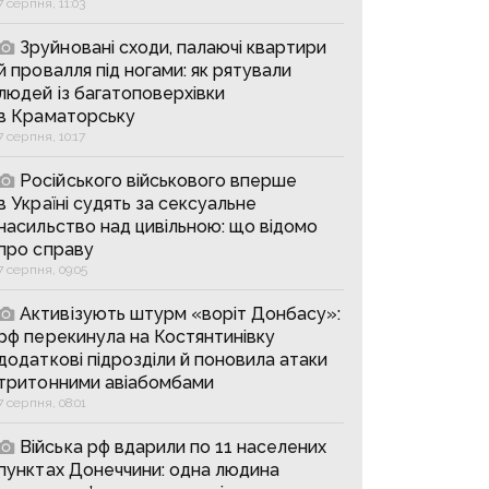
7 серпня, 11:03
Зруйновані сходи, палаючі квартири
й провалля під ногами: як рятували
людей із багатоповерхівки
в Краматорську
7 серпня, 10:17
Російського військового вперше
в Україні судять за сексуальне
насильство над цивільною: що відомо
про справу
7 серпня, 09:05
Активізують штурм «воріт Донбасу»:
рф перекинула на Костянтинівку
додаткові підрозділи й поновила атаки
тритонними авіабомбами
7 серпня, 08:01
Війська рф вдарили по 11 населених
пунктах Донеччини: одна людина