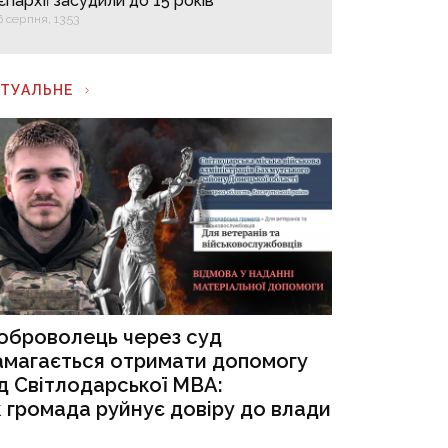
єпархії засудили до 15 років
6 серпня, 13:53
КТУАЛЬНЕ
оброволець через суд
амагається отримати допомогу
ід Світлодарської МВА:
к громада руйнує довіру до влади