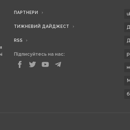
ПАРТНЕРИ
u
ТИЖНЕВИЙ ДАЙДЖЕСТ
Д
Д
RSS
ся
р
Підписуйтесь на нас:
ні
н
М
б