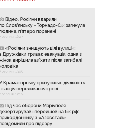
Відео. Росіяни вдарили
по Слов’янську «Торнадо-С»: загинула
людина, п’ятеро поранені
7 серпня, 16:27
«Росіяни знищують цілі вулиці»:
з Дружківки триває евакуація, одна з
жінок вирішила виїхати після загибелі
чоловіка
7 серпня, 13:05
У Краматорську призупиняє діяльність
станція переливання крові
7 серпня, 12:16
Під час оборони Маріуполя
дезертирував і перейшов на бік рф:
прикордоннику з «Азовсталі»
повідомили про підозру