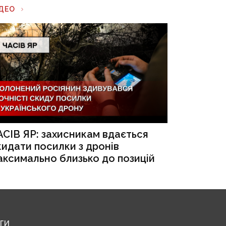
ІДЕО
АСІВ ЯР: захисникам вдається
кидати посилки з дронів
аксимально близько до позицій
ЕГИ