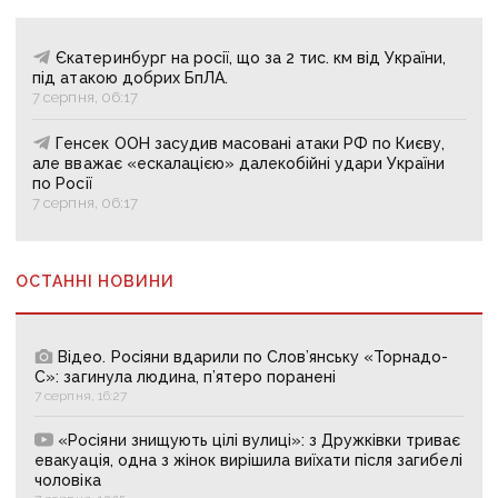
Єкатеринбург на росії, що за 2 тис. км від України,
під атакою добрих БпЛА.
7 серпня, 06:17
Генсек ООН засудив масовані атаки РФ по Києву,
але вважає «ескалацією» далекобійні удари України
по Росії
7 серпня, 06:17
ОСТАННІ НОВИНИ
Відео. Росіяни вдарили по Слов’янську «Торнадо-
С»: загинула людина, п’ятеро поранені
7 серпня, 16:27
«Росіяни знищують цілі вулиці»: з Дружківки триває
евакуація, одна з жінок вирішила виїхати після загибелі
чоловіка