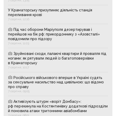
7 серпня, 13:05
У Краматорську призупиняє діяльність станція
переливання крові
7 серпня, 12:16
Під час оборони Маріуполя дезертирував і
перейшов на бік рф: прикордоннику з «Азовсталі»
повідомили про підозру
7 серпня, 11:03
Зруйновані сходи, палаючі квартири й провалля під
ногами: як рятували людей із багатоповерхівки
в Краматорську
7 серпня, 10:17
Російського військового вперше в Україні судять
за сексуальне насильство над цивільною: що відомо
про справу
7 серпня, 09:05
Активізують штурм «воріт Донбасу»:
рф перекинула на Костянтинівку додаткові підрозділи
й поновила атаки тритонними авіабомбами
7 серпня, 08:01