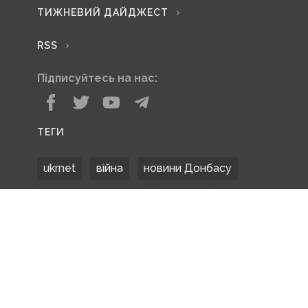
ТИЖНЕВИЙ ДАЙДЖЕСТ
RSS
Підписуйтесь на нас:
ТЕГИ
ukrnet
війна
новини Донбасу
Донецька область
Донбас
Донетчина
ЗСУ
Донбасс
російські окупанти
новости Донбасса
Покровськ