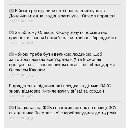
Війська рф вдарили по 11 населених пунктах
Донеччини: одна людина загинула, п’ятеро поранені
7 серпня, 07:12
Загиблому Олексію Юкову хочуть посмертно
присвоїти звання Героя України: триває збір підписів
7 серпня, 06:48
«Якою треба бути великою людиною, щоб
за тобою плакала вся Україна»: 7 та 8 серпня
прощаються із засновником організації «Плацдарм»
Олексієм Юковим
7 серпня, 05:23
Відрядження, відпочинок і поїздка за дітьми: ВАКС
знову відмовив Кириленкам у виїзді за кордон
6 серпня, 14:00
Працював на ФСБ і наводив вогонь на позиції ЗСУ:
священника Покровської єпархії засудили до 15 років
6 серпня, 13:53