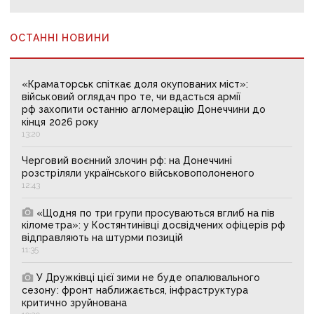
ОСТАННІ НОВИНИ
«Краматорськ спіткає доля окупованих міст»:
військовий оглядач про те, чи вдасться армії
рф захопити останню агломерацію Донеччини до
кінця 2026 року
13:20
Черговий воєнний злочин рф: на Донеччині
розстріляли українського військовополоненого
12:43
«Щодня по три групи просуваються вглиб на пів
кілометра»: у Костянтинівці досвідчених офіцерів рф
відправляють на штурми позицій
11:35
У Дружківці цієї зими не буде опалювального
сезону: фронт наближається, інфраструктура
критично зруйнована