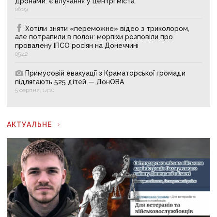
дронами: є влучання у центрі міста
06:09
Хотіли зняти «переможне» відео з триколором,
але потрапили в полон: морпіхи розповіли про
провалену ІПСО росіян на Донеччині
05:42
Примусовій евакуації з Краматорської громади
підлягають 525 дітей — ДонОВА
5 серпня, 14:10
АКТУАЛЬНЕ