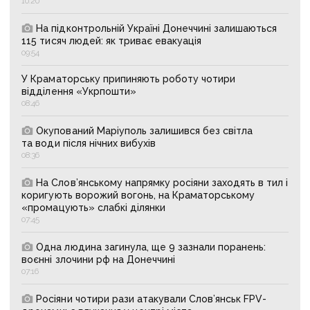
10:20
На підконтрольній Україні Донеччині залишаються
115 тисяч людей: як триває евакуація
09:54
У Краматорську припиняють роботу чотири
відділення «Укрпошти»
08:46
Окупований Маріуполь залишився без світла
та води після нічних вибухів
08:36
На Слов’янському напрямку росіяни заходять в тил і
коригують ворожий вогонь, на Краматорському
«промацують» слабкі ділянки
07:45
Одна людина загинула, ще 9 зазнали поранень:
воєнні злочини рф на Донеччині
07:16
Росіяни чотири рази атакували Слов’янськ FPV-