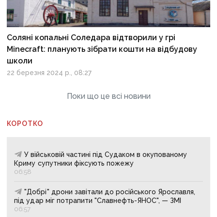
Соляні копальні Соледара відтворили у грі
Minecraft: планують зібрати кошти на відбудову
школи
22 березня 2024 р., 08:27
Поки що це всі новини
КОРОТКО
У військовій частині під Судаком в окупованому
Криму супутники фіксують пожежу
06:58
"Добрі" дрони завітали до російського Ярославля,
під удар міг потрапити "Славнефть-ЯНОС", — ЗМІ
06:57