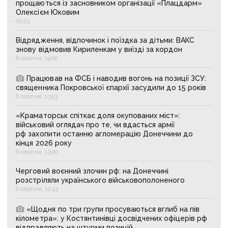
прощаються із засновником організації «Плацдарм»
Олексієм Юковим
05:23
Відрядження, відпочинок і поїздка за дітьми: ВАКС
знову відмовив Кириленкам у виїзді за кордон
6 серпня, 14:00
Працював на ФСБ і наводив вогонь на позиції ЗСУ:
священника Покровської єпархії засудили до 15 років
6 серпня, 13:53
«Краматорськ спіткає доля окупованих міст»:
військовий оглядач про те, чи вдасться армії
рф захопити останню агломерацію Донеччини до
кінця 2026 року
6 серпня, 13:20
Черговий воєнний злочин рф: на Донеччині
розстріляли українського військовополоненого
6 серпня, 12:43
«Щодня по три групи просуваються вглиб на пів
кілометра»: у Костянтинівці досвідчених офіцерів рф
відправляють на штурми позицій