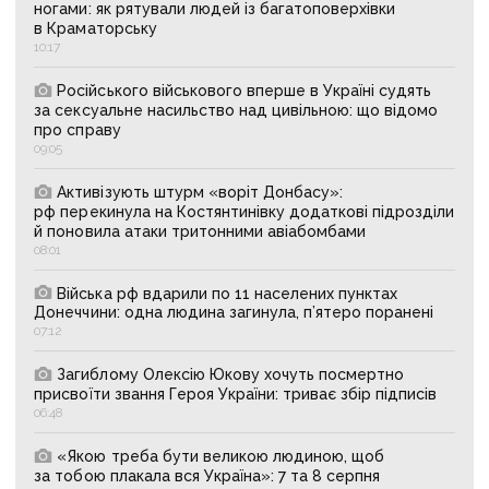
ногами: як рятували людей із багатоповерхівки
в Краматорську
10:17
Російського військового вперше в Україні судять
за сексуальне насильство над цивільною: що відомо
про справу
09:05
Активізують штурм «воріт Донбасу»:
рф перекинула на Костянтинівку додаткові підрозділи
й поновила атаки тритонними авіабомбами
08:01
Війська рф вдарили по 11 населених пунктах
Донеччини: одна людина загинула, п’ятеро поранені
07:12
Загиблому Олексію Юкову хочуть посмертно
присвоїти звання Героя України: триває збір підписів
06:48
«Якою треба бути великою людиною, щоб
за тобою плакала вся Україна»: 7 та 8 серпня