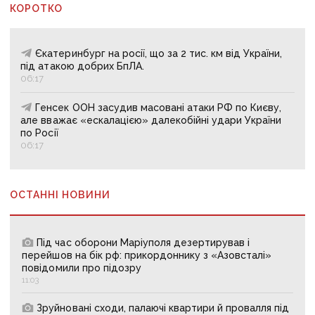
КОРОТКО
Єкатеринбург на росії, що за 2 тис. км від України,
під атакою добрих БпЛА.
06:17
Генсек ООН засудив масовані атаки РФ по Києву,
але вважає «ескалацією» далекобійні удари України
по Росії
06:17
ОСТАННІ НОВИНИ
Під час оборони Маріуполя дезертирував і
перейшов на бік рф: прикордоннику з «Азовсталі»
повідомили про підозру
11:03
Зруйновані сходи, палаючі квартири й провалля під