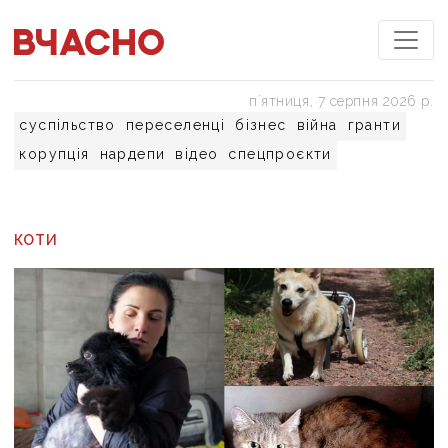
пʼятниця, 7 серпня 2026 р.
суспільство
переселенці
бізнес
війна
гранти
корупція
нардепи
відео
спецпроєкти
КОТИ