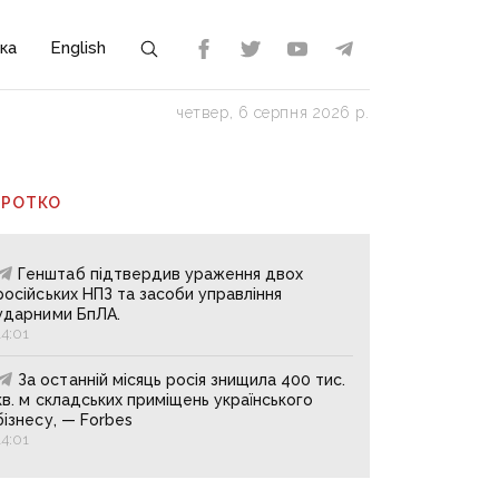
ка
English
четвер, 6 серпня 2026 р.
ОРОТКО
Генштаб підтвердив ураження двох
російських НПЗ та засоби управління
ударними БпЛА.
14:01
За останній місяць росія знищила 400 тис.
кв. м складських приміщень українського
бізнесу, — Forbes
14:01