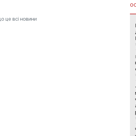
О
о це всі новини