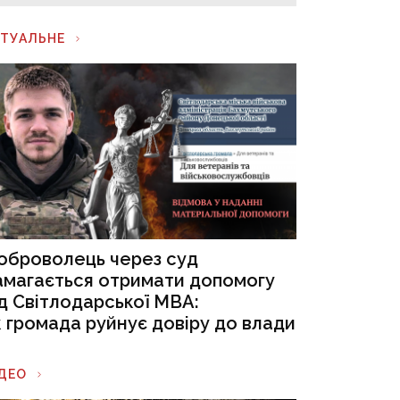
КТУАЛЬНЕ
оброволець через суд
амагається отримати допомогу
ід Світлодарської МВА:
к громада руйнує довіру до влади
ІДЕО