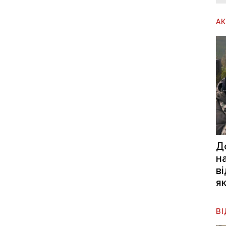
А
Д
н
в
я
В