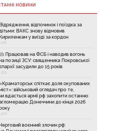
СТАННІ НОВИНИ
Відрядження, відпочинок і поїздка за
дітьми: ВАКС знову відмовив
Кириленкам у виїзді за кордон
14:00
Працював на ФСБ і наводив вогонь
на позиції ЗСУ: священника Покровської
єпархії засудили до 15 років
13:53
«Краматорськ спіткає доля окупованих
міст»: військовий оглядач про те,
чи вдасться армії рф захопити останню
агломерацію Донеччини до кінця 2026
року
13:20
Черговий воєнний злочин рф: