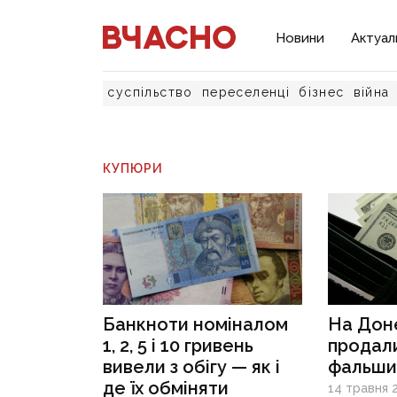
Новини
Актуал
суспільство
переселенці
бізнес
війна
КУПЮРИ
Банкноти номіналом
На Доне
1, 2, 5 і 10 гривень
продали
вивели з обігу — як і
фальши
де їх обміняти
14 травня 2