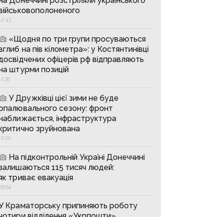
на Донеччині розстріляли українського
військовополоненого
12:43
«Щодня по три групи просуваються
вглиб на пів кілометра»: у Костянтинівці
досвідчених офіцерів рф відправляють
на штурми позицій
11:35
У Дружківці цієї зими не буде
опалювального сезону: фронт
наближається, інфраструктура
критично зруйнована
10:20
На підконтрольній Україні Донеччині
залишаються 115 тисяч людей:
як триває евакуація
09:54
У Краматорську припиняють роботу
чотири відділення «Укрпошти»