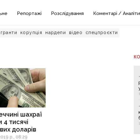
ьне
Репортажі
Розслідування
Коментарі / Аналіти
гранти
корупція
нардепи
відео
спецпроєкти
К
ччині шахраї
 4 тисячі
вих доларів
019 р., 08:29