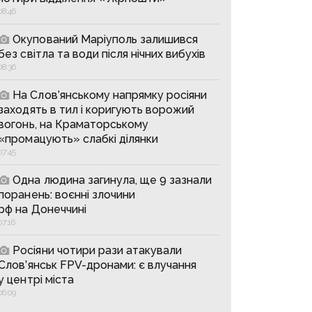
08:46
Окупований Маріуполь залишився
без світла та води після нічних вибухів
08:36
На Слов’янському напрямку росіяни
заходять в тил і коригують ворожий
вогонь, на Краматорському
«промацують» слабкі ділянки
07:45
Одна людина загинула, ще 9 зазнали
поранень: воєнні злочини
рф на Донеччині
07:16
Росіяни чотири рази атакували
Слов’янськ FPV-дронами: є влучання
у центрі міста
06:09