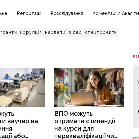
ьне
Репортажі
Розслідування
Коментарі / Аналіти
гранти
корупція
нардепи
відео
спецпроєкти
К
жуть
ВПО можуть
и ваучер на
отримати стипендії
ення
на курси для
кації або
перекваліфікації чи
О