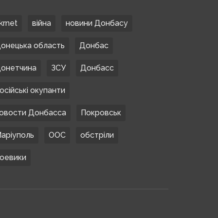
krnet
війна
новини Донбасу
онецька область
Донбас
онетчина
ЗСУ
Донбасс
осійські окупанти
овости Донбасса
Покровськ
аріуполь
ООС
обстріли
оевики