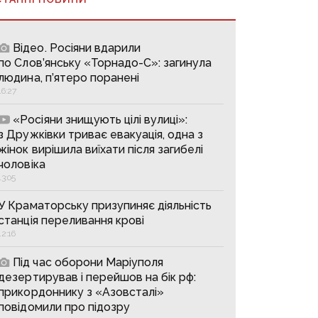
Відео. Росіяни вдарили
по Слов’янську «Торнадо-С»: загинула
людина, п’ятеро поранені
16:27
«Росіяни знищують цілі вулиці»:
з Дружківки триває евакуація, одна з
жінок вирішила виїхати після загибелі
чоловіка
13:05
У Краматорську призупиняє діяльність
станція переливання крові
12:16
Під час оборони Маріуполя
дезертирував і перейшов на бік рф:
прикордоннику з «Азовсталі»
повідомили про підозру