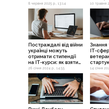
здобутт
8 червня 2025 р., 13:14
10 травня 2
професі
участь
Постраждалі від війни
Знання 
українці можуть
ІТ-сфер
отримати стипендії
ветеран
на ІТ-курси: як взяти
стартую
участь
26 січня 2024 р., 14:55
14 січня 20