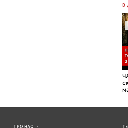
В
Ч
с
м
ПРО НАС
Т