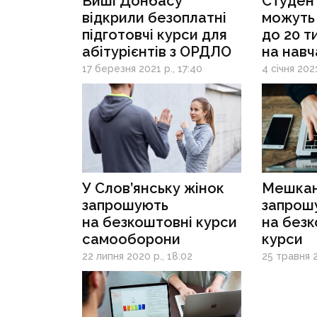
Виші Донбасу
Студен
відкрили безоплатні
можуть
підготовчі курси для
до 20 т
абітурієнтів з ОРДЛО
на навч
17 березня 2021 р., 17:40
4 січня 202
У Слов’янську жінок
Мешкан
запрошують
запрош
на безкоштовні курси
на безк
самооборони
курси
22 липня 2020 р., 18:02
25 травня 2