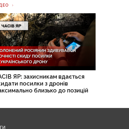
ІДЕО
АСІВ ЯР: захисникам вдається
кидати посилки з дронів
аксимально близько до позицій
ЕГИ