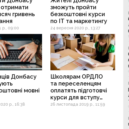
ти Донбасу
Жителі Донбасу
 отримати
зможуть пройти
исяч гривень
безкоштовні курси
ання
по IT та маркетингу
1 р., 09:00
24 вересня 2020 р., 13:27
ців Донбасу
Школярам ОРДЛО
ують
та переселенцям
оштовні мовні
оплатять підготовчі
курси для вступу
до українських ВНЗ
020 р., 16:38
26 листопада 2019 р., 11:59