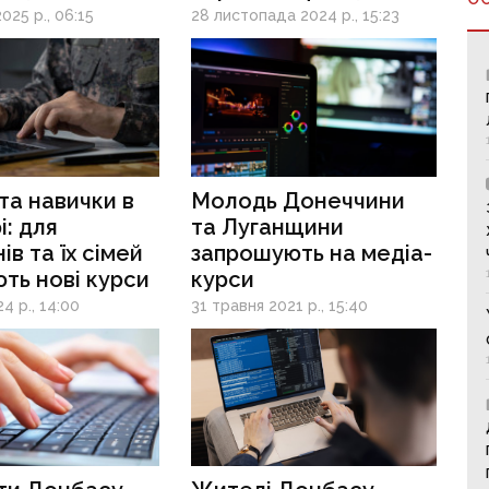
я нової
підвищення
025 р., 06:15
28 листопада 2024 р., 15:23
ї: як взяти
кваліфікації
та навички в
Молодь Донеччини
і: для
та Луганщини
ів та їх сімей
запрошують на медіа-
ть нові курси
курси
24 р., 14:00
31 травня 2021 р., 15:40