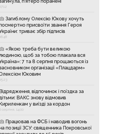
загинула, п’ятеро поранені
07:12
Загиблому Олексію Юкову хочуть
посмертно присвоїти звання Героя
України: триває збір підписів
06:48
«Якою треба бути великою
людиною, щоб за тобою плакала вся
Україна»: 7 та 8 серпня прощаються із
засновником організації «Плацдарм»
Олексієм Юковим
05:23
Відрядження, відпочинок і поїздка за
дітьми: ВАКС знову відмовив
Кириленкам у виїзді за кордон
6 серпня, 14:00
Працював на ФСБ і наводив вогонь
на позиції ЗСУ: священника Покровської