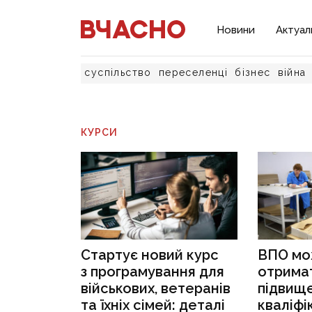
Новини
Актуал
суспільство
переселенці
бізнес
війна
КУРСИ
Стартує новий курс
ВПО мо
з програмування для
отримат
військових, ветеранів
підвищ
та їхніх сімей: деталі
кваліфі