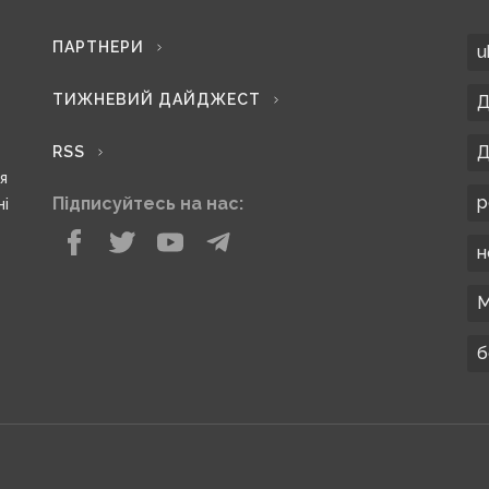
ПАРТНЕРИ
u
ТИЖНЕВИЙ ДАЙДЖЕСТ
Д
Д
RSS
ся
р
Підписуйтесь на нас:
ні
н
М
б