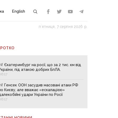
ка
English
пʼятниця, 7 серпня 2026 р.
ОРОТКО
Єкатеринбург на росії, що за 2 тис. км від
України, під атакою добрих БпЛА.
06:17
Генсек ООН засудив масовані атаки РФ
по Києву, але вважає «ескалацією»
далекобійні удари України по Росії
06:17
СТАННІ НОВИНИ