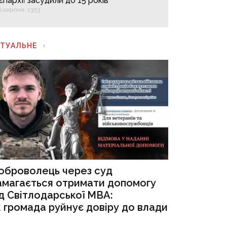
єпархії засудили до 15 років
6 серпня, 13:53
КТУАЛЬНЕ
оброволець через суд
амагається отримати допомогу
ід Світлодарської МВА:
к громада руйнує довіру до влади