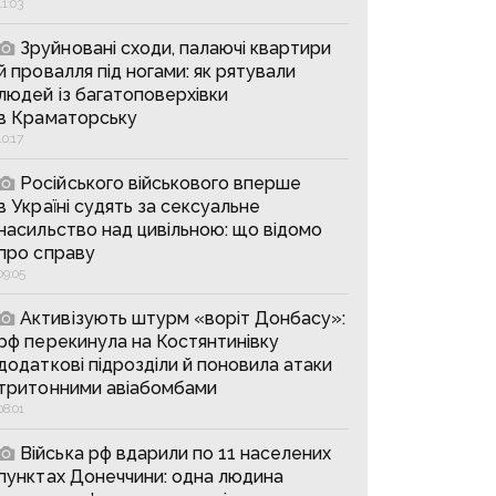
11:03
Зруйновані сходи, палаючі квартири
й провалля під ногами: як рятували
людей із багатоповерхівки
в Краматорську
10:17
Російського військового вперше
в Україні судять за сексуальне
насильство над цивільною: що відомо
про справу
09:05
Активізують штурм «воріт Донбасу»:
рф перекинула на Костянтинівку
додаткові підрозділи й поновила атаки
тритонними авіабомбами
08:01
Війська рф вдарили по 11 населених
пунктах Донеччини: одна людина