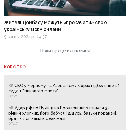
Жителі Донбасу можуть «прокачати» свою
українську мову онлайн
9 квітня 2021 р., 14:57
Поки що це всі новини
КОРОТКО
СБС у Чорному та Азовському морях підбили ще 12
суден "тіньового флоту".
07:21
Удар рф по Пухівці на Броварщині: загинули 3-
річний хлопчик, його бабуся і дідусь, батьки поранені,
брат - з опіками в реанімації
07:17