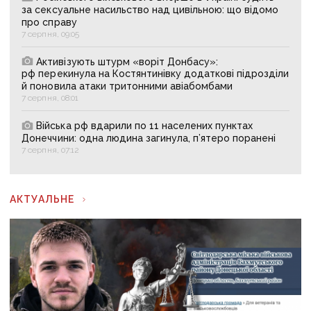
за сексуальне насильство над цивільною: що відомо
про справу
7 серпня, 09:05
Активізують штурм «воріт Донбасу»:
рф перекинула на Костянтинівку додаткові підрозділи
й поновила атаки тритонними авіабомбами
7 серпня, 08:01
Війська рф вдарили по 11 населених пунктах
Донеччини: одна людина загинула, п’ятеро поранені
7 серпня, 07:12
АКТУАЛЬНЕ