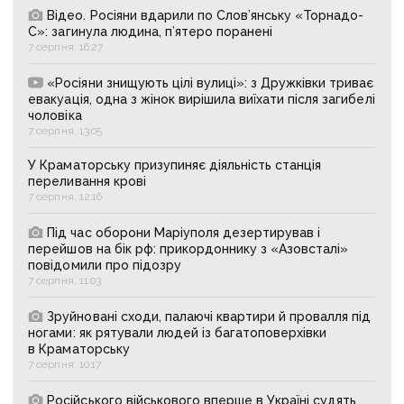
Відео. Росіяни вдарили по Слов’янську «Торнадо-
С»: загинула людина, п’ятеро поранені
7 серпня, 16:27
«Росіяни знищують цілі вулиці»: з Дружківки триває
евакуація, одна з жінок вирішила виїхати після загибелі
чоловіка
7 серпня, 13:05
У Краматорську призупиняє діяльність станція
переливання крові
7 серпня, 12:16
Під час оборони Маріуполя дезертирував і
перейшов на бік рф: прикордоннику з «Азовсталі»
повідомили про підозру
7 серпня, 11:03
Зруйновані сходи, палаючі квартири й провалля під
ногами: як рятували людей із багатоповерхівки
в Краматорську
7 серпня, 10:17
Російського військового вперше в Україні судять