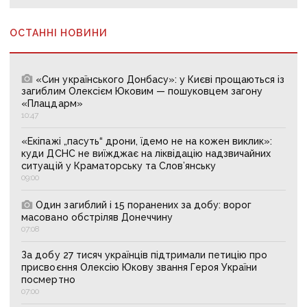
ОСТАННІ НОВИНИ
«Син українського Донбасу»: у Києві прощаються із
загиблим Олексієм Юковим — пошуковцем загону
«Плацдарм»
10:47
«Екіпажі „пасуть“ дрони, їдемо не на кожен виклик»:
куди ДСНС не виїжджає на ліквідацію надзвичайних
ситуацій у Краматорську та Слов’янську
09:00
Один загиблий і 15 поранених за добу: ворог
масовано обстріляв Донеччину
07:08
За добу 27 тисяч українців підтримали петицію про
присвоєння Олексію Юкову звання Героя України
посмертно
07:00