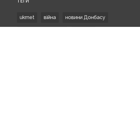
ТЕГИ
ukrnet
війна
новини Донбасу
Донецька область
Донбас
Донетчина
ЗСУ
Донбасс
російські окупанти
новости Донбасса
Покровськ
Маріуполь
ООС
обстріли
боевики