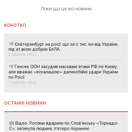
Поки що це всі новини
КОРОТКО
Єкатеринбург на росії, що за 2 тис. км від України,
під атакою добрих БпЛА.
7 серпня, 06:17
Генсек ООН засудив масовані атаки РФ по Києву,
але вважає «ескалацією» далекобійні удари України
по Росії
7 серпня, 06:17
ОСТАННІ НОВИНИ
Відео. Росіяни вдарили по Слов’янську «Торнадо-
С»: загинула людина, п’ятеро поранені