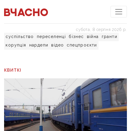
субота, 8 серпня 2026 р.
суспільство
переселенці
бізнес
війна
гранти
корупція
нардепи
відео
спецпроєкти
КВИТКІ