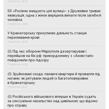
7 серпня, 16:27
«Росіяни знищують цілі вулиці»: з Дружківки триває
евакуація, одна з жінок вирішила виїхати після загибелі
чоловіка
7 серпня, 13:05
У Краматорську призупиняє діяльність станція
переливання крові
7 серпня, 12:16
Під час оборони Маріуполя дезертирував і
перейшов на бік рф: прикордоннику з «Азовсталі»
повідомили про підозру
7 серпня, 11:03
Зруйновані сходи, палаючі квартири й провалля під
ногами: як рятували людей із багатоповерхівки
в Краматорську
7 серпня, 10:17
Російського військового вперше в Україні судять
за сексуальне насильство над цивільною: що відомо
про справу