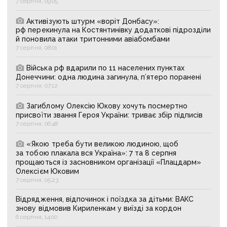
7 серпня, 09:05
Активізують штурм «воріт Донбасу»:
рф перекинула на Костянтинівку додаткові підрозділи
й поновила атаки тритонними авіабомбами
7 серпня, 08:01
Війська рф вдарили по 11 населених пунктах
Донеччини: одна людина загинула, п’ятеро поранені
7 серпня, 07:12
Загиблому Олексію Юкову хочуть посмертно
присвоїти звання Героя України: триває збір підписів
7 серпня, 06:48
«Якою треба бути великою людиною, щоб
за тобою плакала вся Україна»: 7 та 8 серпня
прощаються із засновником організації «Плацдарм»
Олексієм Юковим
7 серпня, 05:23
Відрядження, відпочинок і поїздка за дітьми: ВАКС
знову відмовив Кириленкам у виїзді за кордон
6 серпня, 14:00