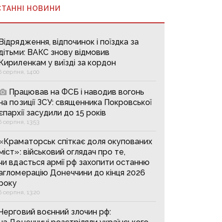
СТАННІ НОВИНИ
Відрядження, відпочинок і поїздка за
дітьми: ВАКС знову відмовив
Кириленкам у виїзді за кордон
6 серпня, 14:00
Працював на ФСБ і наводив вогонь
на позиції ЗСУ: священника Покровської
єпархії засудили до 15 років
6 серпня, 13:53
«Краматорськ спіткає доля окупованих
міст»: військовий оглядач про те,
чи вдасться армії рф захопити останню
агломерацію Донеччини до кінця 2026
року
6 серпня, 13:20
Черговий воєнний злочин рф: