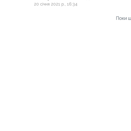
з України та ОРДЛО
20 січня 2021 р., 16:34
Поки щ