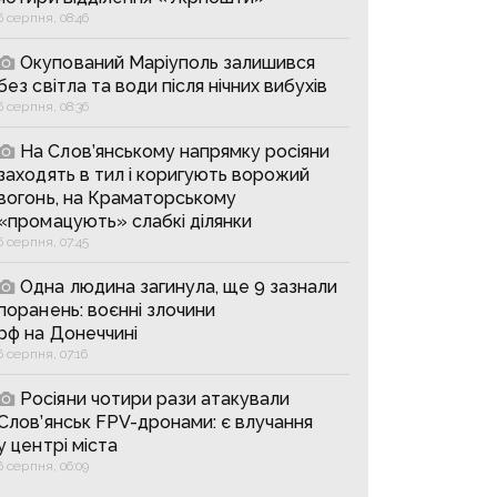
6 серпня, 08:46
Окупований Маріуполь залишився
без світла та води після нічних вибухів
6 серпня, 08:36
На Слов’янському напрямку росіяни
заходять в тил і коригують ворожий
вогонь, на Краматорському
«промацують» слабкі ділянки
6 серпня, 07:45
Одна людина загинула, ще 9 зазнали
поранень: воєнні злочини
рф на Донеччині
6 серпня, 07:16
Росіяни чотири рази атакували
Слов’янськ FPV-дронами: є влучання
у центрі міста
6 серпня, 06:09