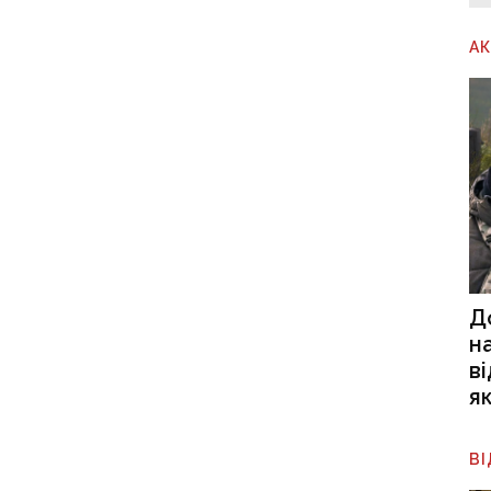
А
Д
н
в
я
В