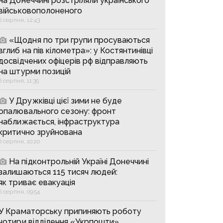
на Донеччині розстріляли українського
військовополоненого
6 серпня, 12:43
«Щодня по три групи просуваються
вглиб на пів кілометра»: у Костянтинівці
досвідчених офіцерів рф відправляють
на штурми позицій
6 серпня, 11:35
У Дружківці цієї зими не буде
опалювального сезону: фронт
наближається, інфраструктура
критично зруйнована
6 серпня, 10:20
На підконтрольній Україні Донеччині
залишаються 115 тисяч людей:
як триває евакуація
6 серпня, 09:54
У Краматорську припиняють роботу
чотири відділення «Укрпошти»