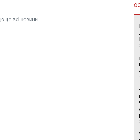
О
о це всі новини