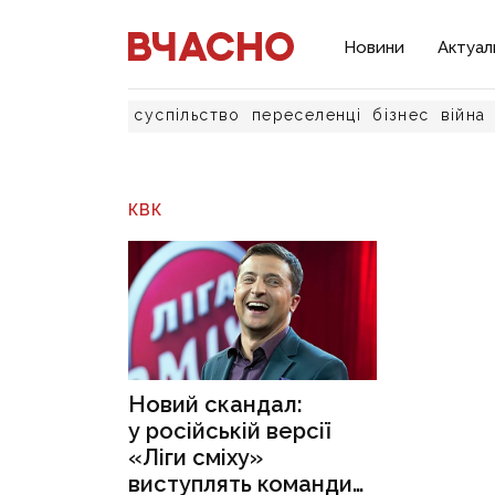
Новини
Актуал
суспільство
переселенці
бізнес
війна
КВК
Новий скандал:
у російській версії
«Ліги сміху»
виступлять команди