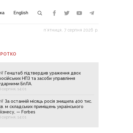
ка
English
пʼятниця, 7 серпня 2026 р.
ОРОТКО
Генштаб підтвердив ураження двох
російських НПЗ та засоби управління
ударними БпЛА.
6 серпня, 14:01
За останній місяць росія знищила 400 тис.
кв. м складських приміщень українського
бізнесу, — Forbes
6 серпня, 14:01