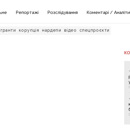
ьне
Репортажі
Розслідування
Коментарі / Аналіти
гранти
корупція
нардепи
відео
спецпроєкти
К