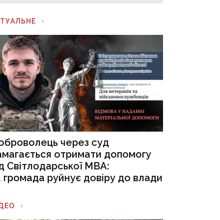
КТУАЛЬНЕ
оброволець через суд
амагається отримати допомогу
ід Світлодарської МВА:
к громада руйнує довіру до влади
ІДЕО