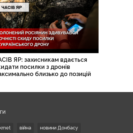
АСІВ ЯР: захисникам вдається
кидати посилки з дронів
аксимально близько до позицій
ЕГИ
krnet
війна
новини Донбасу