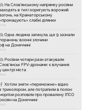
На Слов’янському напрямку росіяни
заходять в тил і коригують ворожий
вогонь, на Краматорському
«промацують» слабкі ділянки
07:45
Одна людина загинула, ще 9 зазнали
поранень: воєнні злочини
рф на Донеччині
07:16
Росіяни чотири рази атакували
Слов’янськ FPV-дронами: є влучання
у центрі міста
06:09
Хотіли зняти «переможне» відео
з триколором, але потрапили в полон:
морпіхи розповіли про провалену ІПСО
росіян на Донеччині
05:42