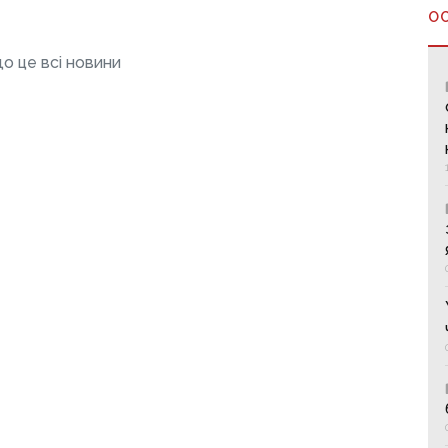
О
о це всі новини