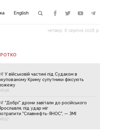
ка
English
четвер, 6 серпня 2026 р.
ОРОТКО
У військовій частині під Судаком в
окупованому Криму супутники фіксують
пожежу
06:58
"Добрі" дрони завітали до російського
Ярославля, під удар міг
потрапити "Славнефть-ЯНОС", — ЗМІ
06:57