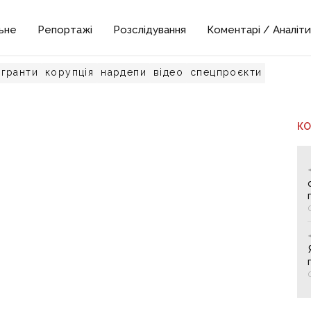
ьне
Репортажі
Розслідування
Коментарі / Аналіти
гранти
корупція
нардепи
відео
спецпроєкти
К