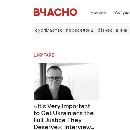
Новини
Актуал
суспільство
переселенці
бізнес
війна
LAWFARE
«It's Very Important
to Get Ukrainians the
Full Justice They
Deserve»: Interview