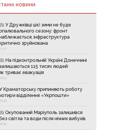
СТАННІ НОВИНИ
У Дружківці цієї зими не буде
опалювального сезону: фронт
наближається, інфраструктура
критично зруйнована
10:20
На підконтрольній Україні Донеччині
залишаються 115 тисяч людей:
як триває евакуація
09:54
У Краматорську припиняють роботу
чотири відділення «Укрпошти»
08:46
Окупований Маріуполь залишився
без світла та води після нічних вибухів
08:36