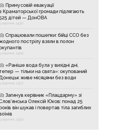
Примусовій евакуації
з Краматорської громади підлягають
525 дітей — ДонОВА
5 серпня, 14:10
Спрацювали пошепки: бійці ССО без
жодного пострілу взяли в полон
окупантів
5 серпня, 14:00
«Раніше вода була у вихідні дні,
тепер — тільки на свята»: окупований
Донецьк живе місяцями без води
5 серпня, 13:17
Загинув керівник «Плацдарму» зі
Слов’янська Олексій Юков: понад 25
років він шукав і повертав тіла загиблих
воїнів
5 серпня, 13:02