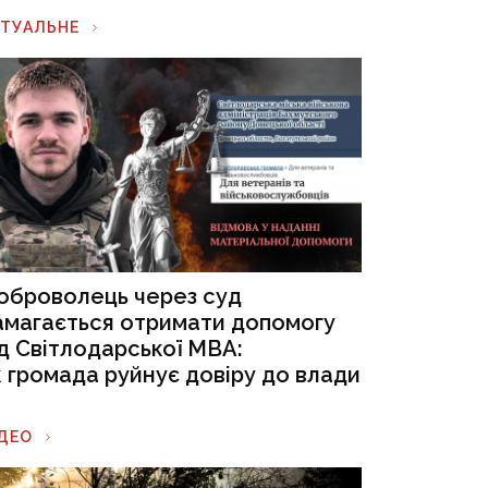
КТУАЛЬНЕ
оброволець через суд
амагається отримати допомогу
ід Світлодарської МВА:
к громада руйнує довіру до влади
ІДЕО