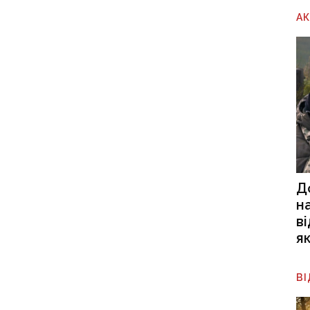
А
Д
н
в
я
В