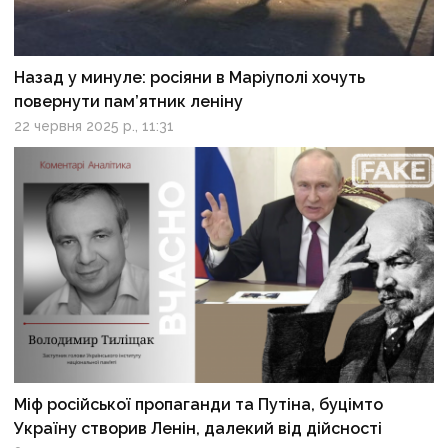
Назад у минуле: росіяни в Маріуполі хочуть
повернути пам’ятник леніну
22 червня 2025 р., 11:31
Міф російської пропаганди та Путіна, буцімто
Україну створив Ленін, далекий від дійсності