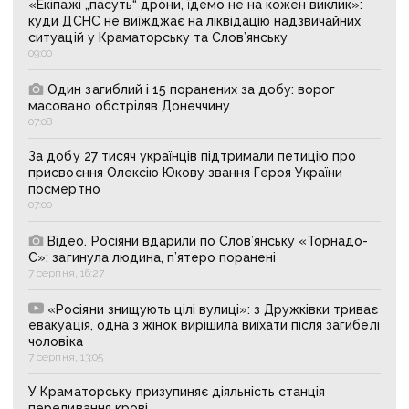
«Екіпажі „пасуть“ дрони, їдемо не на кожен виклик»:
куди ДСНС не виїжджає на ліквідацію надзвичайних
ситуацій у Краматорську та Слов’янську
09:00
Один загиблий і 15 поранених за добу: ворог
масовано обстріляв Донеччину
07:08
За добу 27 тисяч українців підтримали петицію про
присвоєння Олексію Юкову звання Героя України
посмертно
07:00
Відео. Росіяни вдарили по Слов’янську «Торнадо-
С»: загинула людина, п’ятеро поранені
7 серпня, 16:27
«Росіяни знищують цілі вулиці»: з Дружківки триває
евакуація, одна з жінок вирішила виїхати після загибелі
чоловіка
7 серпня, 13:05
У Краматорську призупиняє діяльність станція
переливання крові