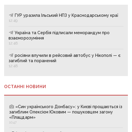
ГУР уразила Ільський НПЗ у Краснодарському краї
12:49
Україна та Сербія підписали меморандум про
взаєморозуміння
12:48
росіяни влучили в рейсовий автобус у Нікополі — є
загиблий та поранений
12:48
ОСТАННІ НОВИНИ
«Син українського Донбасу»: у Києві прощаються із
загиблим Олексієм Юковим — пошуковцем загону
«Плацдарм»
10:47