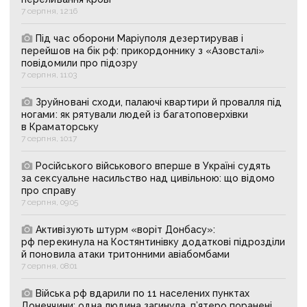
7 серпня, 12:16
Під час оборони Маріуполя дезертирував і
перейшов на бік рф: прикордоннику з «Азовсталі»
повідомили про підозру
7 серпня, 11:03
Зруйновані сходи, палаючі квартири й провалля під
ногами: як рятували людей із багатоповерхівки
в Краматорську
7 серпня, 10:17
Російського військового вперше в Україні судять
за сексуальне насильство над цивільною: що відомо
про справу
7 серпня, 09:05
Активізують штурм «воріт Донбасу»:
рф перекинула на Костянтинівку додаткові підрозділи
й поновила атаки тритонними авіабомбами
7 серпня, 08:01
Війська рф вдарили по 11 населених пунктах
Донеччини: одна людина загинула, п’ятеро поранені