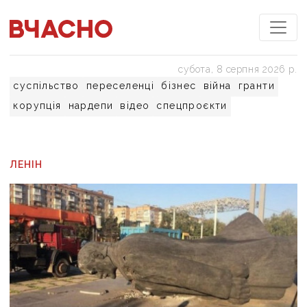
субота, 8 серпня 2026 р.
суспільство
переселенці
бізнес
війна
гранти
корупція
нардепи
відео
спецпроєкти
ЛЕНІН