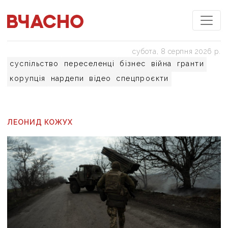
субота, 8 серпня 2026 р.
суспільство
переселенці
бізнес
війна
гранти
корупція
нардепи
відео
спецпроєкти
ЛЕОНИД КОЖУХ