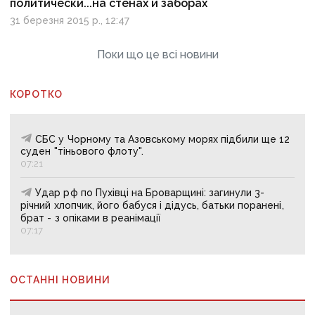
политически...на стенах и заборах
31 березня 2015 р., 12:47
Поки що це всі новини
КОРОТКО
СБС у Чорному та Азовському морях підбили ще 12
суден "тіньового флоту".
07:21
Удар рф по Пухівці на Броварщині: загинули 3-
річний хлопчик, його бабуся і дідусь, батьки поранені,
брат - з опіками в реанімації
07:17
ОСТАННІ НОВИНИ