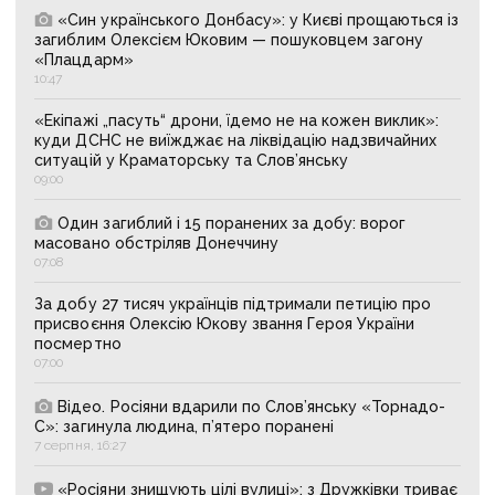
«Син українського Донбасу»: у Києві прощаються із
загиблим Олексієм Юковим — пошуковцем загону
«Плацдарм»
10:47
«Екіпажі „пасуть“ дрони, їдемо не на кожен виклик»:
куди ДСНС не виїжджає на ліквідацію надзвичайних
ситуацій у Краматорську та Слов’янську
09:00
Один загиблий і 15 поранених за добу: ворог
масовано обстріляв Донеччину
07:08
За добу 27 тисяч українців підтримали петицію про
присвоєння Олексію Юкову звання Героя України
посмертно
07:00
Відео. Росіяни вдарили по Слов’янську «Торнадо-
С»: загинула людина, п’ятеро поранені
7 серпня, 16:27
«Росіяни знищують цілі вулиці»: з Дружківки триває