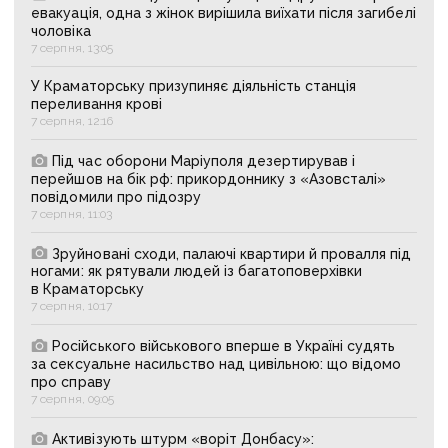
евакуація, одна з жінок вирішила виїхати після загибелі
чоловіка
7 серпня, 13:05
У Краматорську призупиняє діяльність станція
переливання крові
7 серпня, 12:16
Під час оборони Маріуполя дезертирував і
перейшов на бік рф: прикордоннику з «Азовсталі»
повідомили про підозру
7 серпня, 11:03
Зруйновані сходи, палаючі квартири й провалля під
ногами: як рятували людей із багатоповерхівки
в Краматорську
7 серпня, 10:17
Російського військового вперше в Україні судять
за сексуальне насильство над цивільною: що відомо
про справу
7 серпня, 09:05
Активізують штурм «воріт Донбасу»: