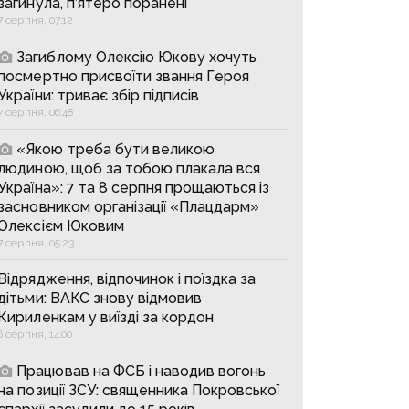
загинула, п’ятеро поранені
7 серпня, 07:12
Загиблому Олексію Юкову хочуть
посмертно присвоїти звання Героя
України: триває збір підписів
7 серпня, 06:48
«Якою треба бути великою
людиною, щоб за тобою плакала вся
Україна»: 7 та 8 серпня прощаються із
засновником організації «Плацдарм»
Олексієм Юковим
7 серпня, 05:23
Відрядження, відпочинок і поїздка за
дітьми: ВАКС знову відмовив
Кириленкам у виїзді за кордон
6 серпня, 14:00
Працював на ФСБ і наводив вогонь
на позиції ЗСУ: священника Покровської