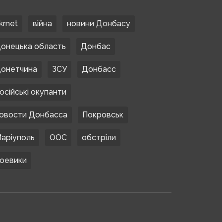
krnet
війна
новини Донбасу
онецька область
Донбас
онетчина
ЗСУ
Донбасс
осійські окупанти
овости Донбасса
Покровськ
аріуполь
ООС
обстріли
оевики