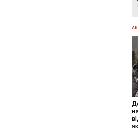
А
Д
н
в
я