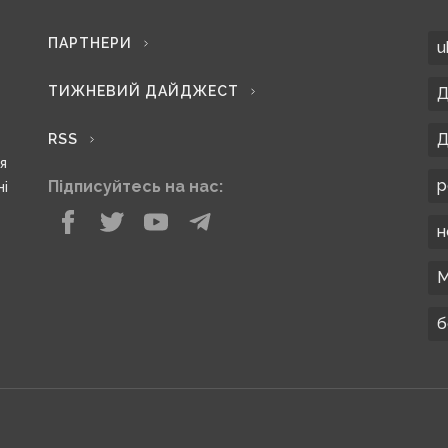
ПАРТНЕРИ
u
ТИЖНЕВИЙ ДАЙДЖЕСТ
Д
Д
RSS
ся
р
Підписуйтесь на нас:
ні
н
М
б