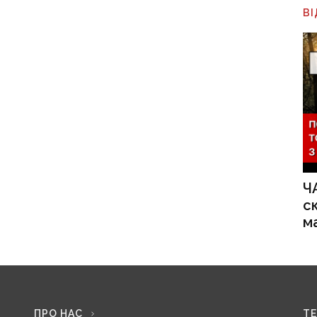
В
Ч
с
м
ПРО НАС
Т