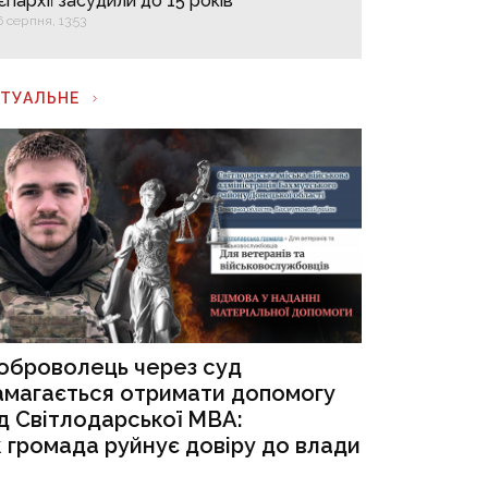
єпархії засудили до 15 років
6 серпня, 13:53
КТУАЛЬНЕ
оброволець через суд
амагається отримати допомогу
ід Світлодарської МВА:
к громада руйнує довіру до влади