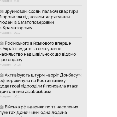
7 серпня, 11:03
Зруйновані сходи, палаючі квартири
й провалля під ногами: як рятували
людей із багатоповерхівки
в Краматорську
7 серпня, 10:17
Російського військового вперше
в Україні судять за сексуальне
насильство над цивільною: що відомо
про справу
7 серпня, 09:05
Активізують штурм «воріт Донбасу»:
рф перекинула на Костянтинівку
додаткові підрозділи й поновила атаки
тритонними авіабомбами
7 серпня, 08:01
Війська рф вдарили по 11 населених
пунктах Донеччини: одна людина