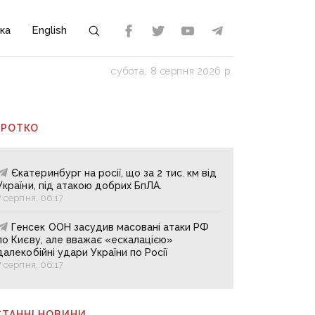
ка
English
субота, 8 серпня 2026 р.
ОРОТКО
Єкатеринбург на росії, що за 2 тис. км від
України, під атакою добрих БпЛА.
7 серпня, 06:17
Генсек ООН засудив масовані атаки РФ
по Києву, але вважає «ескалацією»
далекобійні удари України по Росії
7 серпня, 06:17
СТАННІ НОВИНИ