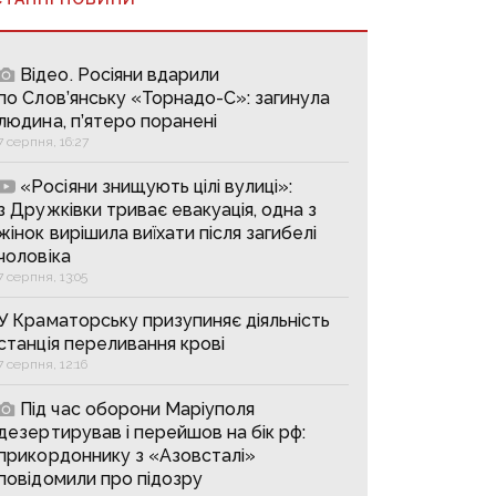
Відео. Росіяни вдарили
по Слов’янську «Торнадо-С»: загинула
людина, п’ятеро поранені
7 серпня, 16:27
«Росіяни знищують цілі вулиці»:
з Дружківки триває евакуація, одна з
жінок вирішила виїхати після загибелі
чоловіка
7 серпня, 13:05
У Краматорську призупиняє діяльність
станція переливання крові
7 серпня, 12:16
Під час оборони Маріуполя
дезертирував і перейшов на бік рф:
прикордоннику з «Азовсталі»
повідомили про підозру