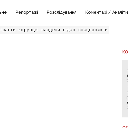
ьне
Репортажі
Розслідування
Коментарі / Аналіти
гранти
корупція
нардепи
відео
спецпроєкти
К
О