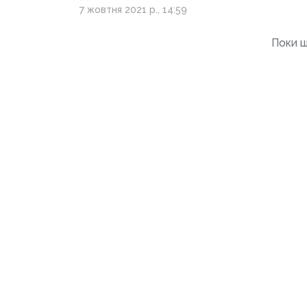
Донеччини
7 жовтня 2021 р., 14:59
Поки щ