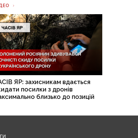
ІДЕО
АСІВ ЯР: захисникам вдається
кидати посилки з дронів
аксимально близько до позицій
ЕГИ