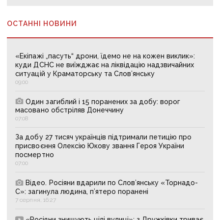
ОСТАННІ НОВИНИ
«Екіпажі „пасуть“ дрони, їдемо не на кожен виклик»:
куди ДСНС не виїжджає на ліквідацію надзвичайних
ситуацій у Краматорську та Слов’янську
09:00
Один загиблий і 15 поранених за добу: ворог
масовано обстріляв Донеччину
07:08
За добу 27 тисяч українців підтримали петицію про
присвоєння Олексію Юкову звання Героя України
посмертно
07:00
Відео. Росіяни вдарили по Слов’янську «Торнадо-
С»: загинула людина, п’ятеро поранені
7 серпня, 16:27
«Росіяни знищують цілі вулиці»: з Дружківки триває