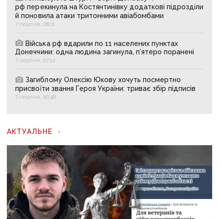
рф перекинула на Костянтинівку додаткові підрозділи
й поновила атаки тритонними авіабомбами
7 серпня, 08:01
Війська рф вдарили по 11 населених пунктах
Донеччини: одна людина загинула, п’ятеро поранені
7 серпня, 07:12
Загиблому Олексію Юкову хочуть посмертно
присвоїти звання Героя України: триває збір підписів
7 серпня, 06:48
АКТУАЛЬНЕ