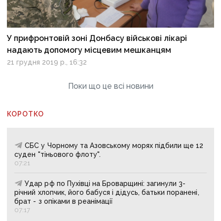
У прифронтовій зоні Донбасу військові лікарі
надають допомогу місцевим мешканцям
21 грудня 2019 р., 16:32
Поки що це всі новини
КОРОТКО
СБС у Чорному та Азовському морях підбили ще 12
суден "тіньового флоту".
07:21
Удар рф по Пухівці на Броварщині: загинули 3-
річний хлопчик, його бабуся і дідусь, батьки поранені,
брат - з опіками в реанімації
07:17