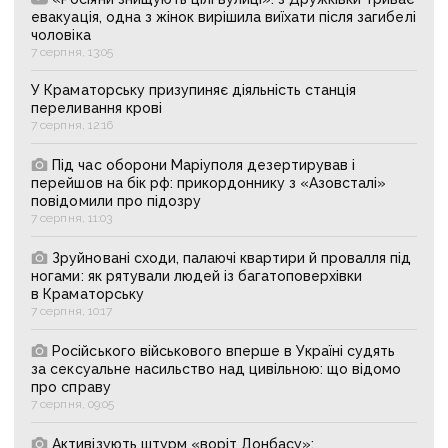
евакуація, одна з жінок вирішила виїхати після загибелі
чоловіка
7 серпня, 13:05
У Краматорську призупиняє діяльність станція
переливання крові
7 серпня, 12:16
Під час оборони Маріуполя дезертирував і
перейшов на бік рф: прикордоннику з «Азовсталі»
повідомили про підозру
7 серпня, 11:03
Зруйновані сходи, палаючі квартири й провалля під
ногами: як рятували людей із багатоповерхівки
в Краматорську
7 серпня, 10:17
Російського військового вперше в Україні судять
за сексуальне насильство над цивільною: що відомо
про справу
7 серпня, 09:05
Активізують штурм «воріт Донбасу»: