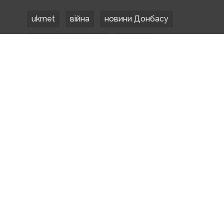
ukrnet
війна
новини Донбасу
Донецька область
Донбас
Донетчина
ЗСУ
Донбасс
російські окупанти
новости Донбасса
Покровськ
Маріуполь
ООС
обстріли
боевики