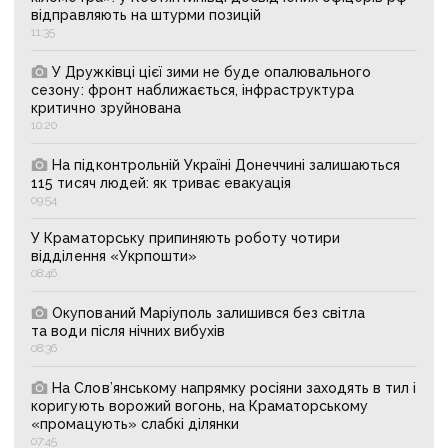
відправляють на штурми позицій
11:35
У Дружківці цієї зими не буде опалювального
сезону: фронт наближається, інфраструктура
критично зруйнована
10:20
На підконтрольній Україні Донеччині залишаються
115 тисяч людей: як триває евакуація
09:54
У Краматорську припиняють роботу чотири
відділення «Укрпошти»
08:46
Окупований Маріуполь залишився без світла
та води після нічних вибухів
08:36
На Слов’янському напрямку росіяни заходять в тил і
коригують ворожий вогонь, на Краматорському
«промацують» слабкі ділянки
07:45