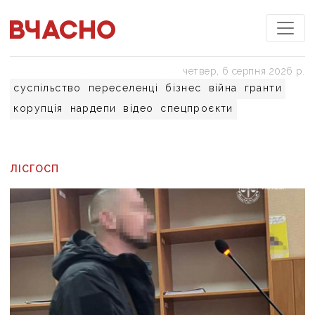
четвер, 6 серпня 2026 р.
суспільство
переселенці
бізнес
війна
гранти
корупція
нардепи
відео
спецпроєкти
ЛІСГОСП