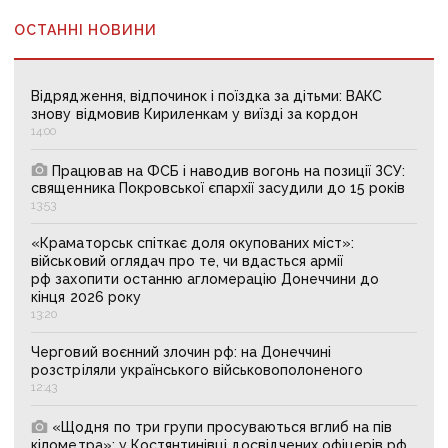
ОСТАННІ НОВИНИ
Відрядження, відпочинок і поїздка за дітьми: ВАКС
знову відмовив Кириленкам у виїзді за кордон
14:00
Працював на ФСБ і наводив вогонь на позиції ЗСУ:
священника Покровської єпархії засудили до 15 років
13:53
«Краматорськ спіткає доля окупованих міст»:
військовий оглядач про те, чи вдасться армії
рф захопити останню агломерацію Донеччини до
кінця 2026 року
13:20
Черговий воєнний злочин рф: на Донеччині
розстріляли українського військовополоненого
12:43
«Щодня по три групи просуваються вглиб на пів
кілометра»: у Костянтинівці досвідчених офіцерів рф