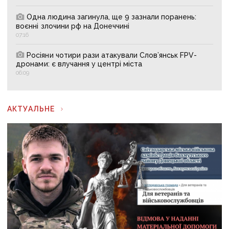
Одна людина загинула, ще 9 зазнали поранень:
воєнні злочини рф на Донеччині
07:16
Росіяни чотири рази атакували Слов’янськ FPV-
дронами: є влучання у центрі міста
06:09
АКТУАЛЬНЕ