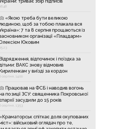
України: триває збір підписів
06:48
«Якою треба бути великою
людиною, щоб за тобою плакала вся
Україна»: 7 та 8 серпня прощаються із
засновником організації «Плацдарм»
Олексієм Юковим
05:23
Відрядження, відпочинок і поїздка за
дітьми: ВАКС знову відмовив
Кириленкам у виїзді за кордон
6 серпня, 14:00
Працював на ФСБ і наводив вогонь
на позиції ЗСУ: священника Покровської
єпархії засудили до 15 років
6 серпня, 13:53
«Краматорськ спіткає доля окупованих
міст»: військовий оглядач про те,
чи вдасться армії рф захопити останню