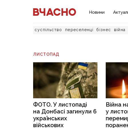
Новини
Актуал
суспільство
переселенці
бізнес
війна
ЛИСТОПАД
ФОТО. У листопаді
Війна н
на Донбасі загинули 6
у листо
українських
перемир
військових
поране