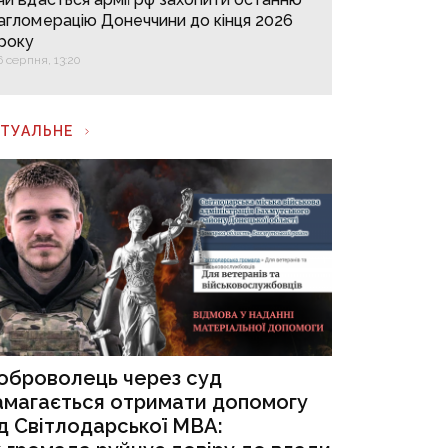
агломерацію Донеччини до кінця 2026
року
6 серпня, 13:20
КТУАЛЬНЕ
оброволець через суд
амагається отримати допомогу
ід Світлодарської МВА: