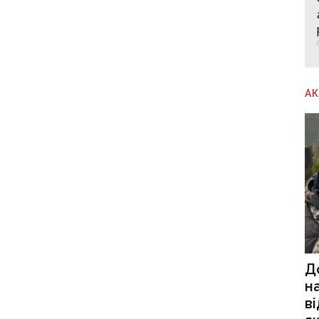
А
Д
н
в