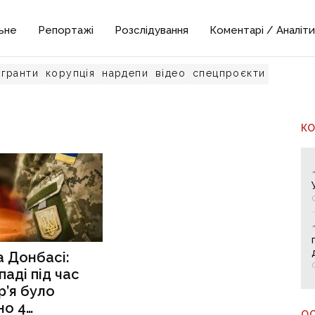
ьне
Репортажі
Розслідування
Коментарі / Аналіти
гранти
корупція
нардепи
відео
спецпроєкти
К
а Донбасі:
паді під час
’я було
но 4
О