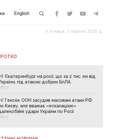
ка
English
пʼятниця, 7 серпня 2026 р.
ОРОТКО
Єкатеринбург на росії, що за 2 тис. км від
України, під атакою добрих БпЛА.
06:17
Генсек ООН засудив масовані атаки РФ
по Києву, але вважає «ескалацією»
далекобійні удари України по Росії
06:17
СТАННІ НОВИНИ