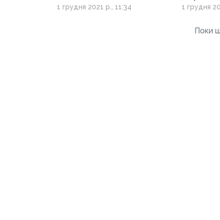
захисни
1 грудня 2021 р., 11:34
1 грудня 20
один бо
Поки щ