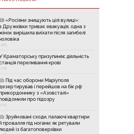
«Росіяни знищують цілі вулиці»:
з Дружківки триває евакуація, одна з
жінок вирішила виїхати після загибелі
чоловіка
13:05
У Краматорську призупиняє діяльність
станція переливання крові
12:16
Під час оборони Маріуполя
дезертирував і перейшов на бік рф:
прикордоннику з «Азовсталі»
повідомили про підозру
11:03
Зруйновані сходи, палаючі квартири
й провалля під ногами: як рятували
людей із багатоповерхівки