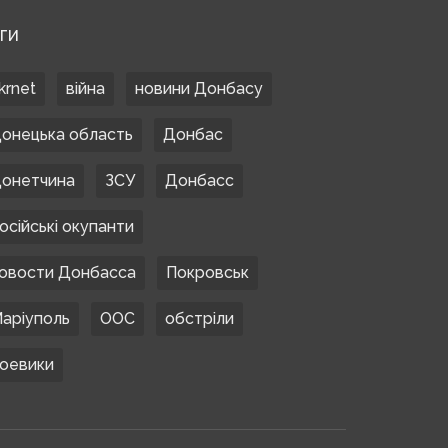
ЕГИ
krnet
війна
новини Донбасу
онецька область
Донбас
онетчина
ЗСУ
Донбасс
осійські окупанти
овости Донбасса
Покровськ
аріуполь
ООС
обстріли
оевики