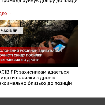
к громада руйнує довіру до влади
ІДЕО
АСІВ ЯР: захисникам вдається
кидати посилки з дронів
аксимально близько до позицій