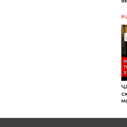
я
В
Ч
с
м