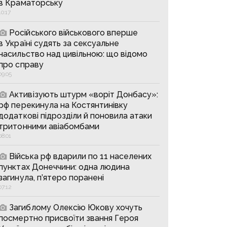
в Краматорську
10:17
Російського військового вперше
в Україні судять за сексуальне
насильство над цивільною: що відомо
про справу
09:05
Активізують штурм «воріт Донбасу»:
рф перекинула на Костянтинівку
додаткові підрозділи й поновила атаки
тритонними авіабомбами
08:01
Війська рф вдарили по 11 населених
пунктах Донеччини: одна людина
загинула, п’ятеро поранені
07:12
Загиблому Олексію Юкову хочуть
посмертно присвоїти звання Героя