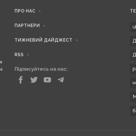
ПРО НАС
Т
ПАРТНЕРИ
u
ТИЖНЕВИЙ ДАЙДЖЕСТ
Д
Д
RSS
ся
р
Підписуйтесь на нас:
ні
н
М
б