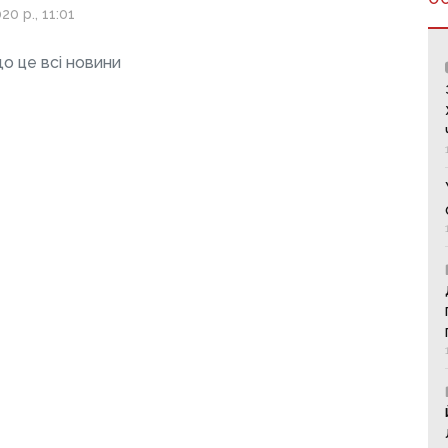
ків України,
20 р., 11:01
єць загинув
о це всі новини