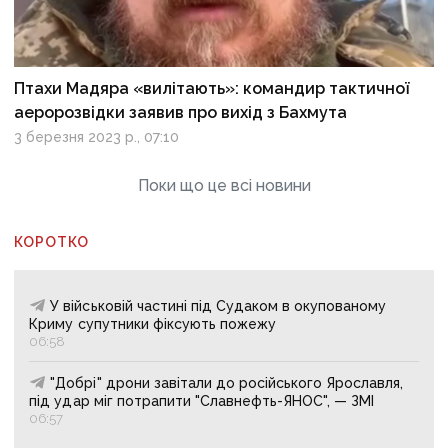
Птахи Мадяра «вилітають»: командир тактичної
аеророзвідки заявив про вихід з Бахмута
3 березня 2023 р., 07:10
Поки що це всі новини
КОРОТКО
У військовій частині під Судаком в окупованому
Криму супутники фіксують пожежу
06:58
"Добрі" дрони завітали до російського Ярославля,
під удар міг потрапити "Славнефть-ЯНОС", — ЗМІ
06:57