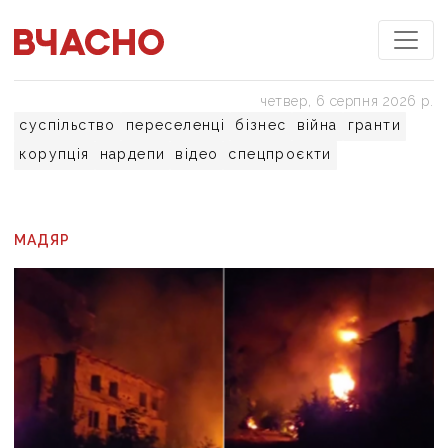
четвер, 6 серпня 2026 р.
суспільство
переселенці
бізнес
війна
гранти
корупція
нардепи
відео
спецпроєкти
МАДЯР