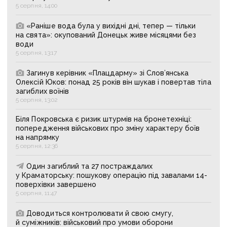
5 серпня, 14:00
«Раніше вода була у вихідні дні, тепер — тільки
на свята»: окупований Донецьк живе місяцями без
води
5 серпня, 13:17
Загинув керівник «Плацдарму» зі Слов’янська
Олексій Юков: понад 25 років він шукав і повертав тіла
загиблих воїнів
5 серпня, 13:02
Біля Покровська є ризик штурмів на бронетехніці:
попередження військових про зміну характеру боїв
на напрямку
5 серпня, 12:36
Один загиблий та 27 постраждалих
у Краматорську: пошукову операцію під завалами 14-
поверхівки завершено
5 серпня, 11:47
Доводиться контролювати й свою смугу,
й суміжників: військовий про умови оборони