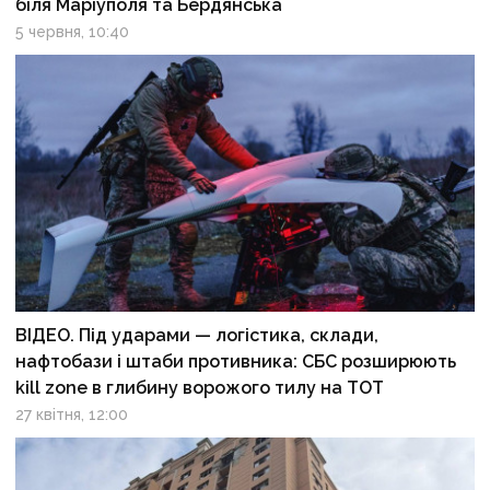
біля Маріуполя та Бердянська
5 червня, 10:40
ВІДЕО. Під ударами — логістика, склади,
нафтобази і штаби противника: СБС розширюють
kill zone в глибину ворожого тилу на ТОТ
27 квітня, 12:00