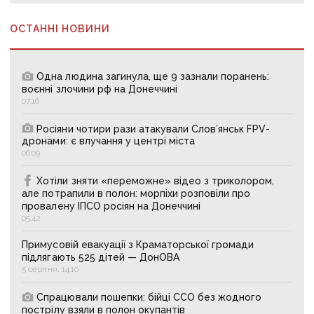
ОСТАННІ НОВИНИ
Одна людина загинула, ще 9 зазнали поранень:
воєнні злочини рф на Донеччині
07:16
Росіяни чотири рази атакували Слов’янськ FPV-
дронами: є влучання у центрі міста
06:09
Хотіли зняти «переможне» відео з триколором,
але потрапили в полон: морпіхи розповіли про
провалену ІПСО росіян на Донеччині
05:42
Примусовій евакуації з Краматорської громади
підлягають 525 дітей — ДонОВА
5 серпня, 14:10
Спрацювали пошепки: бійці ССО без жодного
пострілу взяли в полон окупантів