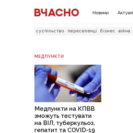
Новини
Актуал
суспільство
переселенці
бізнес
війна
МЕДПУНКТИ
Медпункти на КПВВ
зможуть тестувати
на ВІЛ, туберкульоз,
гепатит та COVID-19