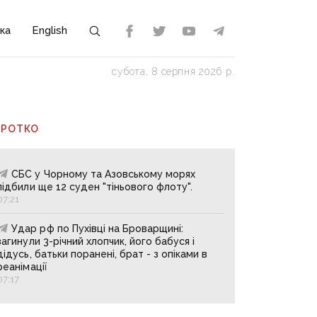
ка
English
субота, 8 серпня 2026 р.
ОРОТКО
СБС у Чорному та Азовському морях
підбили ще 12 суден "тіньового флоту".
07:21
Удар рф по Пухівці на Броварщині:
загинули 3-річний хлопчик, його бабуся і
дідусь, батьки поранені, брат - з опіками в
реанімації
07:17