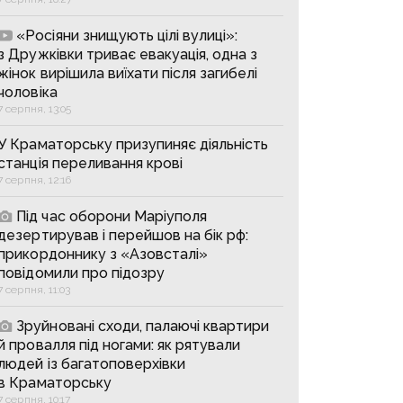
«Росіяни знищують цілі вулиці»:
з Дружківки триває евакуація, одна з
жінок вирішила виїхати після загибелі
чоловіка
7 серпня, 13:05
У Краматорську призупиняє діяльність
станція переливання крові
7 серпня, 12:16
Під час оборони Маріуполя
дезертирував і перейшов на бік рф:
прикордоннику з «Азовсталі»
повідомили про підозру
7 серпня, 11:03
Зруйновані сходи, палаючі квартири
й провалля під ногами: як рятували
людей із багатоповерхівки
в Краматорську
7 серпня, 10:17