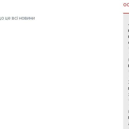
О
о це всі новини