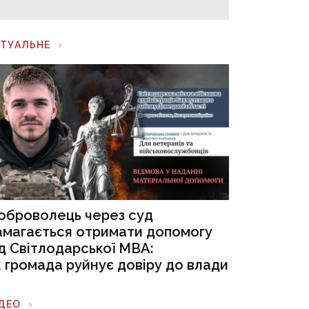
КТУАЛЬНЕ
оброволець через суд
амагається отримати допомогу
ід Світлодарської МВА:
к громада руйнує довіру до влади
ІДЕО