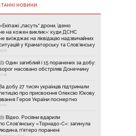
СТАННІ НОВИНИ
«Екіпажі „пасуть“ дрони, їдемо
не на кожен виклик»: куди ДСНС
не виїжджає на ліквідацію надзвичайних
ситуацій у Краматорську та Слов’янську
09:00
Один загиблий і 15 поранених за добу:
ворог масовано обстріляв Донеччину
07:08
За добу 27 тисяч українців підтримали
петицію про присвоєння Олексію Юкову
звання Героя України посмертно
07:00
Відео. Росіяни вдарили
по Слов’янську «Торнадо-С»: загинула
людина, п’ятеро поранені
7 серпня, 16:27