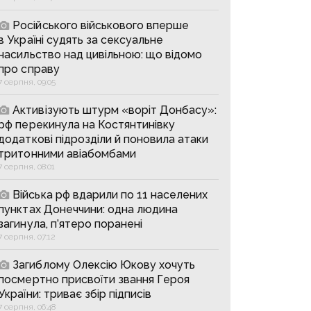
Російського військового вперше
в Україні судять за сексуальне
насильство над цивільною: що відомо
про справу
7 серпня, 09:05
Активізують штурм «воріт Донбасу»:
рф перекинула на Костянтинівку
додаткові підрозділи й поновила атаки
тритонними авіабомбами
7 серпня, 08:01
Війська рф вдарили по 11 населених
пунктах Донеччини: одна людина
загинула, п’ятеро поранені
7 серпня, 07:12
Загиблому Олексію Юкову хочуть
посмертно присвоїти звання Героя
України: триває збір підписів
7 серпня, 06:48