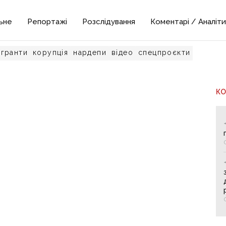
ьне
Репортажі
Розслідування
Коментарі / Аналіти
гранти
корупція
нардепи
відео
спецпроєкти
К