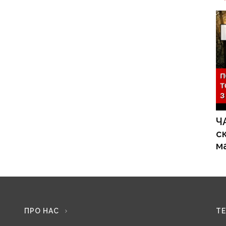
Ч
с
м
ПРО НАС
Т