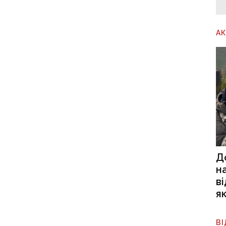
А
Д
н
в
я
В