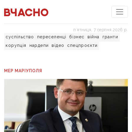
пʼятниця, 7 серпня 2026 р.
суспільство
переселенці
бізнес
війна
гранти
корупція
нардепи
відео
спецпроєкти
МЕР МАРІУПОЛЯ