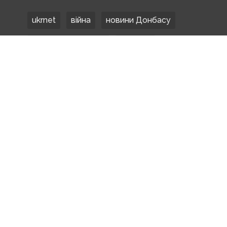
ukrnet
війна
новини Донбасу
Донецька область
Донбас
Донетчина
ЗСУ
Донбасс
російські окупанти
новости Донбасса
Покровськ
Маріуполь
ООС
обстріли
боевики