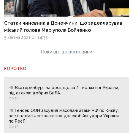
Статки чиновників Донеччини: що задекларував
міський голова Маріуполя Бойченко
5 квітня 2021 р., 14:35
Поки що це всі новини
КОРОТКО
Єкатеринбург на росії, що за 2 тис. км від України,
під атакою добрих БпЛА.
06:17
Генсек ООН засудив масовані атаки РФ по Києву,
але вважає «ескалацією» далекобійні удари України
по Росії
06:17