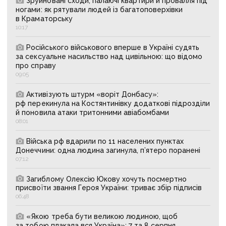
Зруйновані сходи, палаючі квартири й провалля під
ногами: як рятували людей із багатоповерхівки
в Краматорську
10:17
Російського військового вперше в Україні судять
за сексуальне насильство над цивільною: що відомо
про справу
09:05
Активізують штурм «воріт Донбасу»:
рф перекинула на Костянтинівку додаткові підрозділи
й поновила атаки тритонними авіабомбами
08:01
Війська рф вдарили по 11 населених пунктах
Донеччини: одна людина загинула, п’ятеро поранені
07:12
Загиблому Олексію Юкову хочуть посмертно
присвоїти звання Героя України: триває збір підписів
06:48
«Якою треба бути великою людиною, щоб
за тобою плакала вся Україна»: 7 та 8 серпня