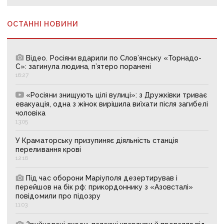
ОСТАННІ НОВИНИ
Відео. Росіяни вдарили по Слов’янську «Торнадо-
С»: загинула людина, п’ятеро поранені
16:27
«Росіяни знищують цілі вулиці»: з Дружківки триває
евакуація, одна з жінок вирішила виїхати після загибелі
чоловіка
13:05
У Краматорську призупиняє діяльність станція
переливання крові
12:16
Під час оборони Маріуполя дезертирував і
перейшов на бік рф: прикордоннику з «Азовсталі»
повідомили про підозру
11:03