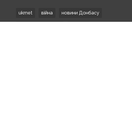
ukrnet
війна
новини Донбасу
Донецька область
Донбас
Донетчина
ЗСУ
Донбасс
російські окупанти
новости Донбасса
Покровськ
Маріуполь
ООС
обстріли
боевики