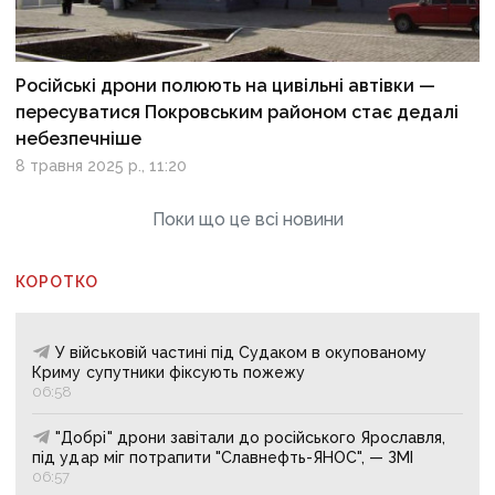
Російські дрони полюють на цивільні автівки —
пересуватися Покровським районом стає дедалі
небезпечніше
8 травня 2025 р., 11:20
Поки що це всі новини
КОРОТКО
У військовій частині під Судаком в окупованому
Криму супутники фіксують пожежу
06:58
"Добрі" дрони завітали до російського Ярославля,
під удар міг потрапити "Славнефть-ЯНОС", — ЗМІ
06:57