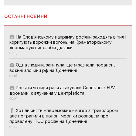
ОСТАННІ НОВИНИ
На Слов’янському напрямку росіяни заходять в тил і
коригують ворожий вогонь, на Краматорському
«промацують» слабкі ділянки
07:45
Одна людина загинула, ще 9 зазнали поранень:
воєнні злочини рф на Донеччині
07:16
Росіяни чотири рази атакували Слов’янськ FPV-
дронами: є влучання у центрі міста
06:09
Хотіли зняти «переможне» відео з триколором,
але потрапили в полон: морпіхи розповіли про
провалену ІПСО росіян на Донеччині
05:42