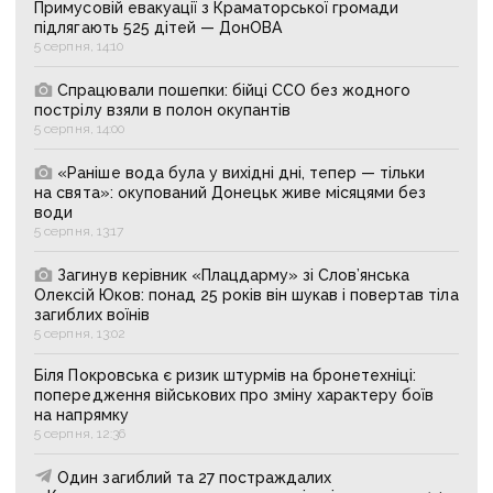
Примусовій евакуації з Краматорської громади
підлягають 525 дітей — ДонОВА
5 серпня, 14:10
Спрацювали пошепки: бійці ССО без жодного
пострілу взяли в полон окупантів
5 серпня, 14:00
«Раніше вода була у вихідні дні, тепер — тільки
на свята»: окупований Донецьк живе місяцями без
води
5 серпня, 13:17
Загинув керівник «Плацдарму» зі Слов’янська
Олексій Юков: понад 25 років він шукав і повертав тіла
загиблих воїнів
5 серпня, 13:02
Біля Покровська є ризик штурмів на бронетехніці:
попередження військових про зміну характеру боїв
на напрямку
5 серпня, 12:36
Один загиблий та 27 постраждалих