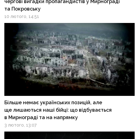
чергові вигадки пропагандистів у Мирнограді
та Покровську
10 лютого, 14:51
Більше немає українських позицій, але
ще лишаються наші бійці: що відбувається
в Мирнограді та на напрямку
3 лютого, 13:07