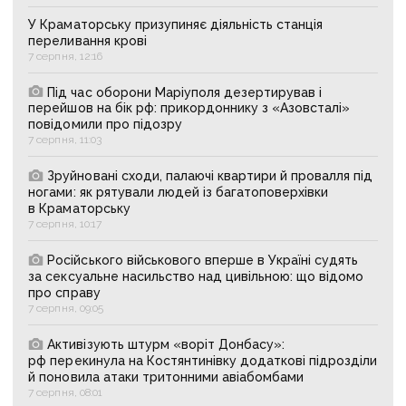
У Краматорську призупиняє діяльність станція
переливання крові
7 серпня, 12:16
Під час оборони Маріуполя дезертирував і
перейшов на бік рф: прикордоннику з «Азовсталі»
повідомили про підозру
7 серпня, 11:03
Зруйновані сходи, палаючі квартири й провалля під
ногами: як рятували людей із багатоповерхівки
в Краматорську
7 серпня, 10:17
Російського військового вперше в Україні судять
за сексуальне насильство над цивільною: що відомо
про справу
7 серпня, 09:05
Активізують штурм «воріт Донбасу»:
рф перекинула на Костянтинівку додаткові підрозділи
й поновила атаки тритонними авіабомбами
7 серпня, 08:01