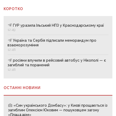
КОРОТКО
ГУР уразила Ільський НПЗ у Краснодарському краї
12:49
Україна та Сербія підписали меморандум про
взаєморозуміння
12:48
росіяни влучили в рейсовий автобус у Нікополі — є
загиблий та поранений
12:48
ОСТАННІ НОВИНИ
«Син українського Донбасу»: у Києві прощаються із
загиблим Олексієм Юковим — пошуковцем загону
«Плацдарм»