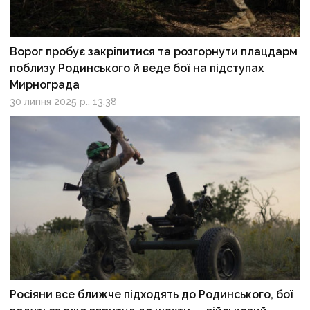
Ворог пробує закріпитися та розгорнути плацдарм
поблизу Родинського й веде бої на підступах
Мирнограда
30 липня 2025 р., 13:38
Росіяни все ближче підходять до Родинського, бої