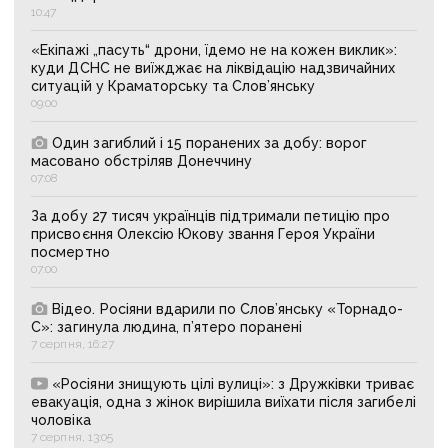
10:47
«Екіпажі „пасуть“ дрони, їдемо не на кожен виклик»:
куди ДСНС не виїжджає на ліквідацію надзвичайних
ситуацій у Краматорську та Слов’янську
09:00
Один загиблий і 15 поранених за добу: ворог
масовано обстріляв Донеччину
07:08
За добу 27 тисяч українців підтримали петицію про
присвоєння Олексію Юкову звання Героя України
посмертно
07:00
Відео. Росіяни вдарили по Слов’янську «Торнадо-
С»: загинула людина, п’ятеро поранені
7 серпня, 16:27
«Росіяни знищують цілі вулиці»: з Дружківки триває
евакуація, одна з жінок вирішила виїхати після загибелі
чоловіка
7 серпня, 13:05