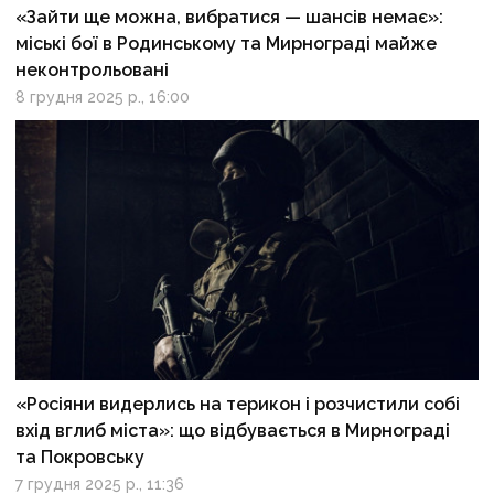
«Зайти ще можна, вибратися — шансів немає»:
міські бої в Родинському та Мирнограді майже
неконтрольовані
8 грудня 2025 р., 16:00
«Росіяни видерлись на терикон і розчистили собі
вхід вглиб міста»: що відбувається в Мирнограді
та Покровську
7 грудня 2025 р., 11:36