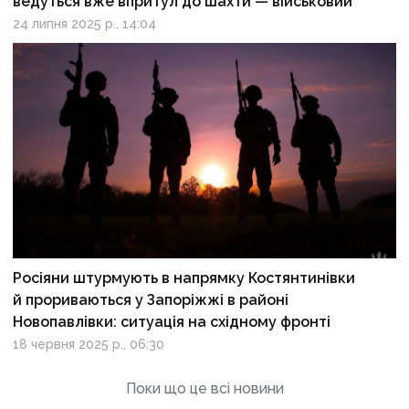
ведуться вже впритул до шахти — військовий
24 липня 2025 р., 14:04
Росіяни штурмують в напрямку Костянтинівки
й прориваються у Запоріжжі в районі
Новопавлівки: ситуація на східному фронті
18 червня 2025 р., 06:30
Поки що це всі новини