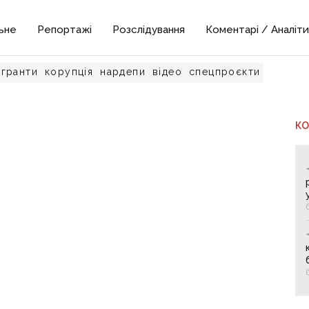
ьне
Репортажі
Розслідування
Коментарі / Аналіти
гранти
корупція
нардепи
відео
спецпроєкти
К