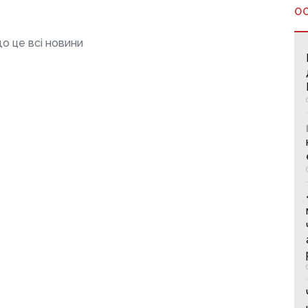
О
о це всі новини