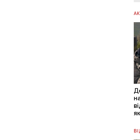
А
Д
н
в
я
В