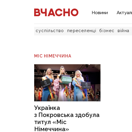
Новини
Актуал
суспільство
переселенці
бізнес
війна
МІС НІМЕЧЧИНА
Українка
з Покровська здобула
титул «Міс
Німеччина»