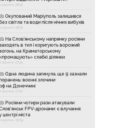
6 серпня, 08:46
Окупований Маріуполь залишився
без світла та води після нічних вибухів
6 серпня, 08:36
На Слов’янському напрямку росіяни
заходять в тил і коригують ворожий
вогонь, на Краматорському
«промацують» слабкі ділянки
6 серпня, 07:45
Одна людина загинула, ще 9 зазнали
поранень: воєнні злочини
рф на Донеччині
6 серпня, 07:16
Росіяни чотири рази атакували
Слов’янськ FPV-дронами: є влучання
у центрі міста
6 серпня, 06:09