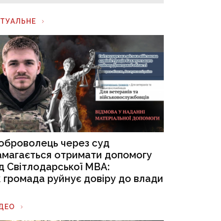
КТУАЛЬНЕ
оброволець через суд
амагається отримати допомогу
ід Світлодарської МВА:
к громада руйнує довіру до влади
ІДЕО