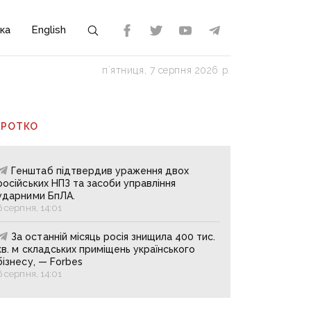
ка
English
пʼятниця, 7 серпня 2026 р.
ОРОТКО
Генштаб підтвердив ураження двох
російських НПЗ та засоби управління
ударними БпЛА.
6 серпня, 14:01
За останній місяць росія знищила 400 тис.
кв. м складських приміщень українського
бізнесу, — Forbes
6 серпня, 14:01