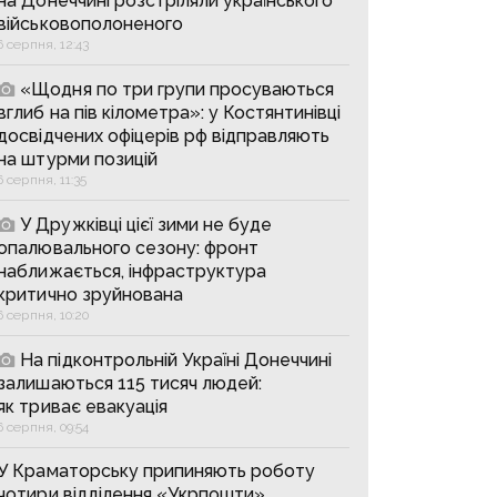
на Донеччині розстріляли українського
військовополоненого
6 серпня, 12:43
«Щодня по три групи просуваються
вглиб на пів кілометра»: у Костянтинівці
досвідчених офіцерів рф відправляють
на штурми позицій
6 серпня, 11:35
У Дружківці цієї зими не буде
опалювального сезону: фронт
наближається, інфраструктура
критично зруйнована
6 серпня, 10:20
На підконтрольній Україні Донеччині
залишаються 115 тисяч людей:
як триває евакуація
6 серпня, 09:54
У Краматорську припиняють роботу
чотири відділення «Укрпошти»