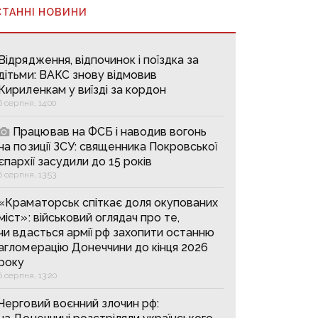
СТАННІ НОВИНИ
Відрядження, відпочинок і поїздка за
дітьми: ВАКС знову відмовив
Кириленкам у виїзді за кордон
6 серпня, 14:00
Працював на ФСБ і наводив вогонь
на позиції ЗСУ: священника Покровської
єпархії засудили до 15 років
6 серпня, 13:53
«Краматорськ спіткає доля окупованих
міст»: військовий оглядач про те,
чи вдасться армії рф захопити останню
агломерацію Донеччини до кінця 2026
року
6 серпня, 13:20
Черговий воєнний злочин рф: