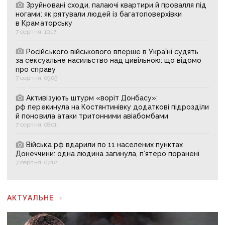
Зруйновані сходи, палаючі квартири й провалля під
ногами: як рятували людей із багатоповерхівки
в Краматорську
7 серпня, 10:17
Російського військового вперше в Україні судять
за сексуальне насильство над цивільною: що відомо
про справу
7 серпня, 09:05
Активізують штурм «воріт Донбасу»:
рф перекинула на Костянтинівку додаткові підрозділи
й поновила атаки тритонними авіабомбами
7 серпня, 08:01
Війська рф вдарили по 11 населених пунктах
Донеччини: одна людина загинула, п’ятеро поранені
7 серпня, 07:12
АКТУАЛЬНЕ