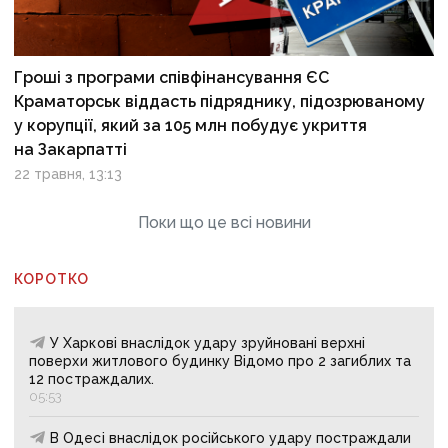
Гроші з програми співфінансування ЄС
Краматорськ віддасть підряднику, підозрюваному
у корупції, який за 105 млн побудує укриття
на Закарпатті
22 травня, 13:13
Поки що це всі новини
КОРОТКО
У Харкові внаслідок удару зруйновані верхні
поверхи житлового будинку Відомо про 2 загиблих та
12 постраждалих.
05:53
В Одесі внаслідок російського удару постраждали