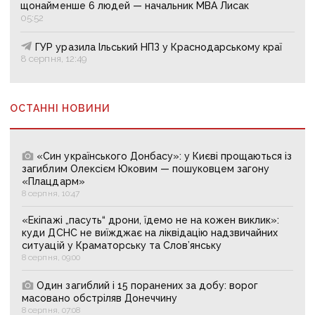
щонайменше 6 людей — начальник МВА Лисак
05:52
ГУР уразила Ільський НПЗ у Краснодарському краї
8 серпня, 12:49
ОСТАННІ НОВИНИ
«Син українського Донбасу»: у Києві прощаються із
загиблим Олексієм Юковим — пошуковцем загону
«Плацдарм»
8 серпня, 10:47
«Екіпажі „пасуть“ дрони, їдемо не на кожен виклик»:
куди ДСНС не виїжджає на ліквідацію надзвичайних
ситуацій у Краматорську та Слов’янську
8 серпня, 09:00
Один загиблий і 15 поранених за добу: ворог
масовано обстріляв Донеччину
8 серпня, 07:08