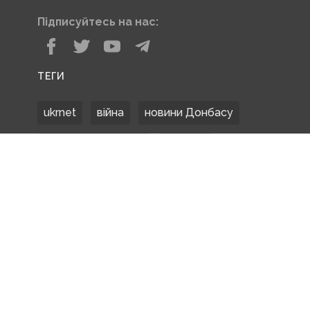
Підписуйтесь на нас:
ТЕГИ
ukrnet
війна
новини Донбасу
Донецька область
Донбас
Донетчина
ЗСУ
Донбасс
російські окупанти
новости Донбасса
Покровськ
Маріуполь
ООС
обстріли
боевики