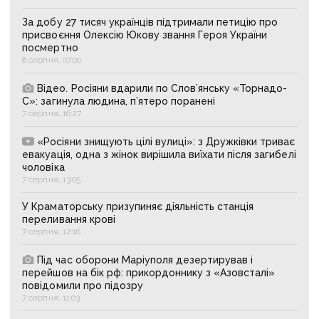
За добу 27 тисяч українців підтримали петицію про
присвоєння Олексію Юкову звання Героя України
посмертно
8 серпня, 07:00
Відео. Росіяни вдарили по Слов’янську «Торнадо-
С»: загинула людина, п’ятеро поранені
7 серпня, 16:27
«Росіяни знищують цілі вулиці»: з Дружківки триває
евакуація, одна з жінок вирішила виїхати після загибелі
чоловіка
7 серпня, 13:05
У Краматорську призупиняє діяльність станція
переливання крові
7 серпня, 12:16
Під час оборони Маріуполя дезертирував і
перейшов на бік рф: прикордоннику з «Азовсталі»
повідомили про підозру
7 серпня, 11:03