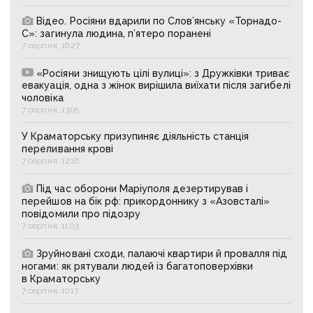
Відео. Росіяни вдарили по Слов’янську «Торнадо-
С»: загинула людина, п’ятеро поранені
7 серпня, 16:27
«Росіяни знищують цілі вулиці»: з Дружківки триває
евакуація, одна з жінок вирішила виїхати після загибелі
чоловіка
7 серпня, 13:05
У Краматорську призупиняє діяльність станція
переливання крові
7 серпня, 12:16
Під час оборони Маріуполя дезертирував і
перейшов на бік рф: прикордоннику з «Азовсталі»
повідомили про підозру
7 серпня, 11:03
Зруйновані сходи, палаючі квартири й провалля під
ногами: як рятували людей із багатоповерхівки
в Краматорську
7 серпня, 10:17