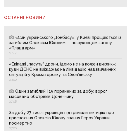
ОСТАННІ НОВИНИ
«Син українського Донбасу»: у Києві прощаються із
загиблим Олексієм Юковим — пошуковцем загону
«Плацдарм»
10:47
«Екіпажі „пасуть“ дрони, їдемо не на кожен виклик»:
куди ДСНС не виїжджає на ліквідацію надзвичайних
ситуацій у Краматорську та Слов’янську
09:00
Один загиблий і 15 поранених за добу: ворог
масовано обстріляв Донеччину
07:08
За добу 27 тисяч українців підтримали петицію про
присвоєння Олексію Юкову звання Героя України
посмертно
07:00