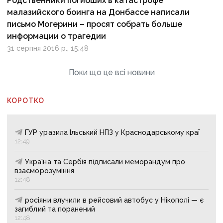
Родственники погибших в катастрофе
малазийского боинга на Донбассе написали
письмо Могерини – просят собрать больше
информации о трагедии
31 серпня 2016 р., 15:48
Поки що це всі новини
КОРОТКО
ГУР уразила Ільський НПЗ у Краснодарському краї
12:49
Україна та Сербія підписали меморандум про
взаєморозуміння
12:48
росіяни влучили в рейсовий автобус у Нікополі — є
загиблий та поранений
12:48