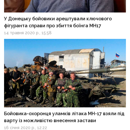
У Донецьку бойовики арештували ключового
фігуранта справи про збиття боїнга МН17
14 травня 2020 р., 15:58
Бойовика-охоронця уламків літака МН-17 взяли під
варту із можливістю внесення застави
16 січня 2020 р., 12:22