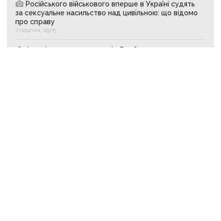
Російського військового вперше в Україні судять
за сексуальне насильство над цивільною: що відомо
про справу
7 серпня, 09:05
Активізують штурм «воріт Донбасу»:
рф перекинула на Костянтинівку додаткові підрозділи
й поновила атаки тритонними авіабомбами
7 серпня, 08:01
Війська рф вдарили по 11 населених пунктах
Донеччини: одна людина загинула, п’ятеро поранені
7 серпня, 07:12
АКТУАЛЬНЕ