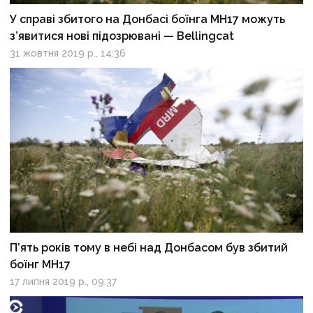
У справі збитого на Донбасі боїнга МН17 можуть
з’явитися нові підозрювані — Bellingcat
31 жовтня 2019 р., 14:36
П’ять років тому в небі над Донбасом був збитий
боїнг MH17
17 липня 2019 р., 09:37