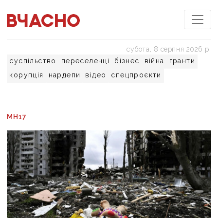
субота, 8 серпня 2026 р.
суспільство
переселенці
бізнес
війна
гранти
корупція
нардепи
відео
спецпроєкти
МН17