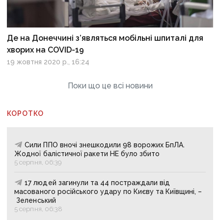
Де на Донеччині з’являться мобільні шпиталі для
хворих на COVID-19
19 жовтня 2020 р., 16:24
Поки що це всі новини
КОРОТКО
Сили ППО вночі знешкодили 98 ворожих БпЛА.
Жодної балістичної ракети НЕ було збито
5 серпня, 06:39
17 людей загинули та 44 постраждали від
масованого російського удару по Києву та Київщині, –
Зеленський
5 серпня, 06:38