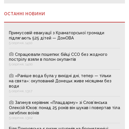
ОСТАННІ НОВИНИ
Примусовій евакуації з Краматорської громади
підлягають 525 дітей — ДонОВА
5 серпня, 14:10
Спрацювали пошепки: бійці ССО без жодного
пострілу взяли в полон окупантів
5 серпня, 14:00
«Раніше вода була у вихідні дні, тепер — тільки
на свята»: окупований Донецьк живе місяцями без
води
5 серпня, 13:17
Загинув керівник «Плацдарму» зі Слов’янська
Олексій Юков: понад 25 років він шукав і повертав тіла
загиблих воїнів
5 серпня, 13:02
Біля Покровська є ризик штурмів на бронетехніці: