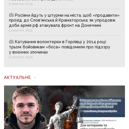
5 серпня, 07:35
Росіяни йдуть у штурми на міста, щоб «продавити»
прохід до Слов’янська й Краматорська: як упродовж
доби армія рф атакувала фронт на Донеччині
5 серпня, 06:41
Катування волонтерки в Горлівці у 2014 році:
трьом бойовикам «бєса» повідомили про підозру
у воєнних злочинах
5 серпня, 05:55
АКТУАЛЬНЕ