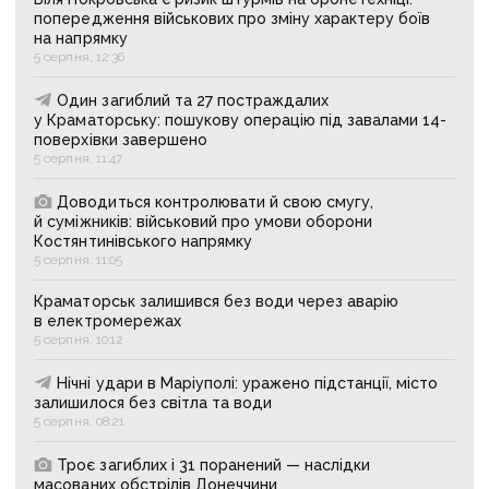
попередження військових про зміну характеру боїв
на напрямку
5 серпня, 12:36
Один загиблий та 27 постраждалих
у Краматорську: пошукову операцію під завалами 14-
поверхівки завершено
5 серпня, 11:47
Доводиться контролювати й свою смугу,
й суміжників: військовий про умови оборони
Костянтинівського напрямку
5 серпня, 11:05
Краматорськ залишився без води через аварію
в електромережах
5 серпня, 10:12
Нічні удари в Маріуполі: уражено підстанції, місто
залишилося без світла та води
5 серпня, 08:21
Троє загиблих і 31 поранений — наслідки
масованих обстрілів Донеччини