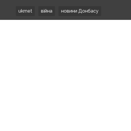
ukrnet
війна
новини Донбасу
Донецька область
Донбас
Донетчина
ЗСУ
Донбасс
російські окупанти
новости Донбасса
Покровськ
Маріуполь
ООС
обстріли
боевики