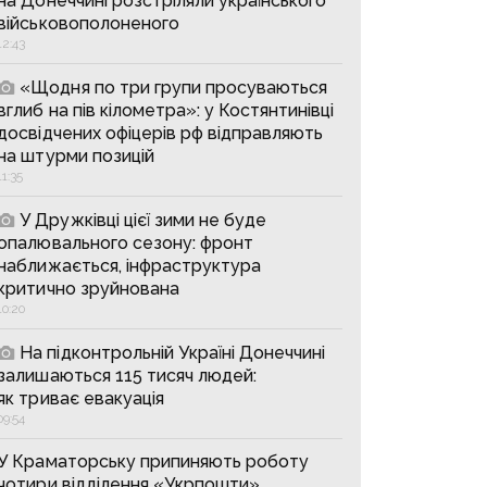
на Донеччині розстріляли українського
військовополоненого
12:43
«Щодня по три групи просуваються
вглиб на пів кілометра»: у Костянтинівці
досвідчених офіцерів рф відправляють
на штурми позицій
11:35
У Дружківці цієї зими не буде
опалювального сезону: фронт
наближається, інфраструктура
критично зруйнована
10:20
На підконтрольній Україні Донеччині
залишаються 115 тисяч людей:
як триває евакуація
09:54
У Краматорську припиняють роботу
чотири відділення «Укрпошти»