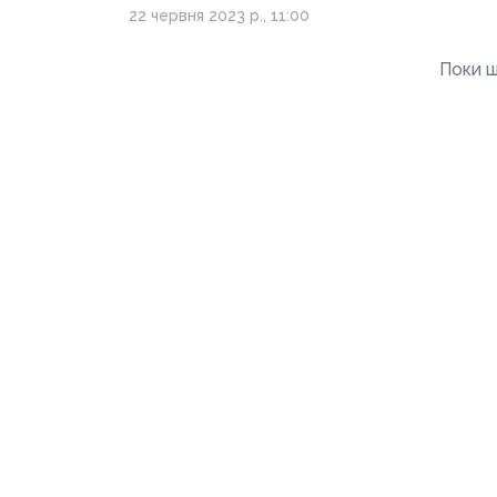
Донеччини про
22 червня 2023 р., 11:00
причину переходу із
московського
Поки щ
патріархату до ПЦУ