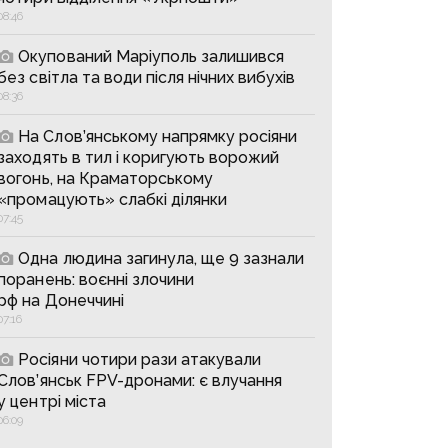
08:46
Окупований Маріуполь залишився
без світла та води після нічних вибухів
08:36
На Слов’янському напрямку росіяни
заходять в тил і коригують ворожий
вогонь, на Краматорському
«промацують» слабкі ділянки
07:45
Одна людина загинула, ще 9 зазнали
поранень: воєнні злочини
рф на Донеччині
07:16
Росіяни чотири рази атакували
Слов’янськ FPV-дронами: є влучання
у центрі міста
06:09