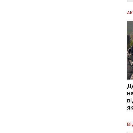
А
Д
н
в
я
В