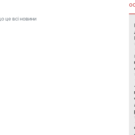
О
о це всі новини