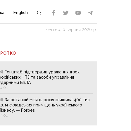
ка
English
четвер, 6 серпня 2026 р.
ОРОТКО
Генштаб підтвердив ураження двох
російських НПЗ та засоби управління
ударними БпЛА.
14:01
За останній місяць росія знищила 400 тис.
кв. м складських приміщень українського
бізнесу, — Forbes
14:01