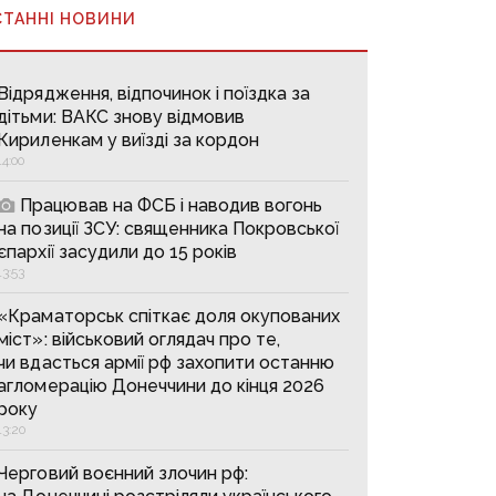
СТАННІ НОВИНИ
Відрядження, відпочинок і поїздка за
дітьми: ВАКС знову відмовив
Кириленкам у виїзді за кордон
14:00
Працював на ФСБ і наводив вогонь
на позиції ЗСУ: священника Покровської
єпархії засудили до 15 років
13:53
«Краматорськ спіткає доля окупованих
міст»: військовий оглядач про те,
чи вдасться армії рф захопити останню
агломерацію Донеччини до кінця 2026
року
13:20
Черговий воєнний злочин рф: