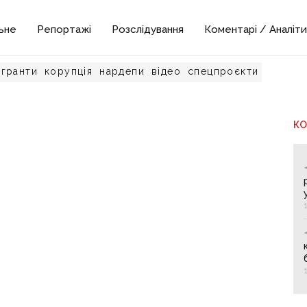
ьне
Репортажі
Розслідування
Коментарі / Аналіти
гранти
корупція
нардепи
відео
спецпроєкти
К