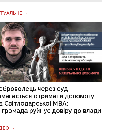
КТУАЛЬНЕ
оброволець через суд
амагається отримати допомогу
ід Світлодарської МВА:
к громада руйнує довіру до влади
ІДЕО