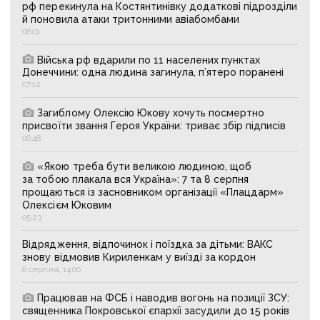
рф перекинула на Костянтинівку додаткові підрозділи
й поновила атаки тритонними авіабомбами
08:01
Війська рф вдарили по 11 населених пунктах
Донеччини: одна людина загинула, п’ятеро поранені
07:12
Загиблому Олексію Юкову хочуть посмертно
присвоїти звання Героя України: триває збір підписів
06:48
«Якою треба бути великою людиною, щоб
за тобою плакала вся Україна»: 7 та 8 серпня
прощаються із засновником організації «Плацдарм»
Олексієм Юковим
05:23
Відрядження, відпочинок і поїздка за дітьми: ВАКС
знову відмовив Кириленкам у виїзді за кордон
6 серпня, 14:00
Працював на ФСБ і наводив вогонь на позиції ЗСУ:
священника Покровської єпархії засудили до 15 років