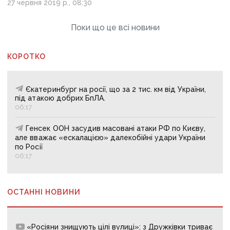
27 червня 2019 р., 08:30
Поки що це всі новини
КОРОТКО
Єкатеринбург на росії, що за 2 тис. км від України,
під атакою добрих БпЛА.
06:17
Генсек ООН засудив масовані атаки РФ по Києву,
але вважає «ескалацією» далекобійні удари України
по Росії
06:17
ОСТАННІ НОВИНИ
«Росіяни знищують цілі вулиці»: з Дружківки триває