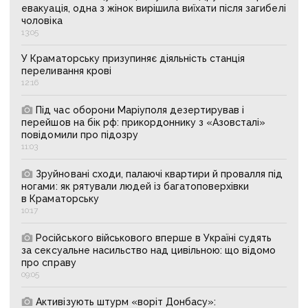
евакуація, одна з жінок вирішила виїхати після загибелі
чоловіка
13:05
У Краматорську призупиняє діяльність станція
переливання крові
12:16
Під час оборони Маріуполя дезертирував і
перейшов на бік рф: прикордоннику з «Азовсталі»
повідомили про підозру
11:03
Зруйновані сходи, палаючі квартири й провалля під
ногами: як рятували людей із багатоповерхівки
в Краматорську
10:17
Російського військового вперше в Україні судять
за сексуальне насильство над цивільною: що відомо
про справу
09:05
Активізують штурм «воріт Донбасу»: