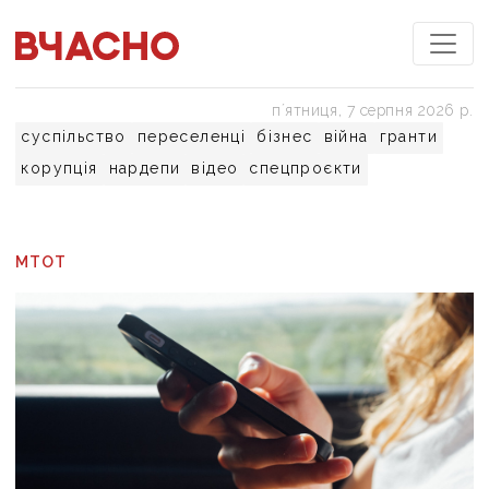
пʼятниця, 7 серпня 2026 р.
суспільство
переселенці
бізнес
війна
гранти
корупція
нардепи
відео
спецпроєкти
МТОТ