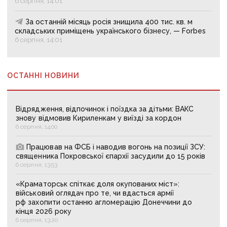
6 серпня, 14:01
За останній місяць росія знищила 400 тис. кв. м
складських приміщень українського бізнесу, — Forbes
6 серпня, 14:01
ОСТАННІ НОВИНИ
Відрядження, відпочинок і поїздка за дітьми: ВАКС
знову відмовив Кириленкам у виїзді за кордон
6 серпня, 14:00
Працював на ФСБ і наводив вогонь на позиції ЗСУ:
священника Покровської єпархії засудили до 15 років
6 серпня, 13:53
«Краматорськ спіткає доля окупованих міст»:
військовий оглядач про те, чи вдасться армії
рф захопити останню агломерацію Донеччини до
кінця 2026 року
6 серпня, 13:20