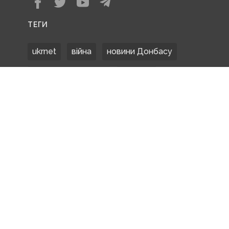
ТЕГИ
ukrnet
війна
новини Донбасу
Донецька область
Донбас
Донетчина
ЗСУ
Донбасс
російські окупанти
новости Донбасса
Покровськ
Маріуполь
ООС
обстріли
боевики