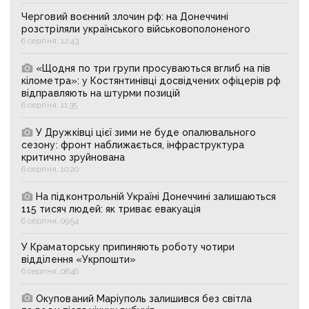
Черговий воєнний злочин рф: на Донеччині
розстріляли українського військовополоненого
6 серпня, 12:43
«Щодня по три групи просуваються вглиб на пів
кілометра»: у Костянтинівці досвідчених офіцерів рф
відправляють на штурми позицій
6 серпня, 11:35
У Дружківці цієї зими не буде опалювального
сезону: фронт наближається, інфраструктура
критично зруйнована
6 серпня, 10:20
На підконтрольній Україні Донеччині залишаються
115 тисяч людей: як триває евакуація
6 серпня, 09:54
У Краматорську припиняють роботу чотири
відділення «Укрпошти»
6 серпня, 08:46
Окупований Маріуполь залишився без світла