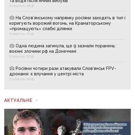
та води після нічних вибухів
6 серпня, 08:36
На Слов’янському напрямку росіяни заходять в тил і
коригують ворожий вогонь, на Краматорському
«промацують» слабкі ділянки
6 серпня, 07:45
Одна людина загинула, ще 9 зазнали поранень:
воєнні злочини рф на Донеччині
6 серпня, 07:16
Росіяни чотири рази атакували Слов’янськ FPV-
дронами: є влучання у центрі міста
6 серпня, 06:09
АКТУАЛЬНЕ