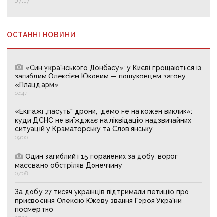
07:17
ОСТАННІ НОВИНИ
«Син українського Донбасу»: у Києві прощаються із
загиблим Олексієм Юковим — пошуковцем загону
«Плацдарм»
10:47
«Екіпажі „пасуть“ дрони, їдемо не на кожен виклик»:
куди ДСНС не виїжджає на ліквідацію надзвичайних
ситуацій у Краматорську та Слов’янську
09:00
Один загиблий і 15 поранених за добу: ворог
масовано обстріляв Донеччину
07:08
За добу 27 тисяч українців підтримали петицію про
присвоєння Олексію Юкову звання Героя України
посмертно