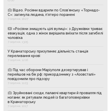
07:00
Відео. Росіяни вдарили по Слов’янську «Торнадо-
С»: загинула людина, п’ятеро поранені
7 серпня, 16:27
«Росіяни знищують цілі вулиці»: з Дружківки триває
евакуація, одна з жінок вирішила виїхати після загибелі
чоловіка
7 серпня, 13:05
У Краматорську призупиняє діяльність станція
переливання крові
7 серпня, 12:16
Під час оборони Маріуполя дезертирував і
перейшов на бік рф: прикордоннику з «Азовсталі»
повідомили про підозру
7 серпня, 11:03
Зруйновані сходи, палаючі квартири й провалля під
ногами: як рятували людей із багатоповерхівки
в Краматорську
7 серпня, 10:17