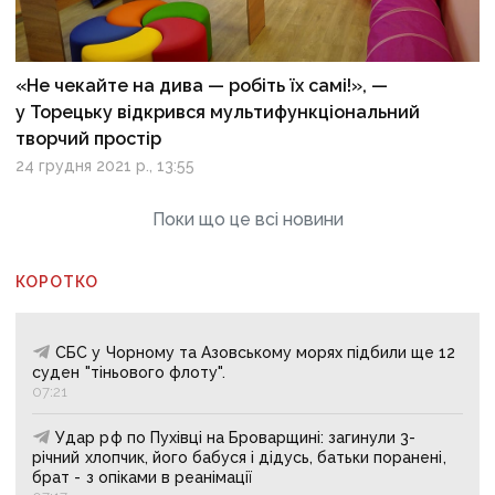
«Не чекайте на дива — робіть їх самі!», —
у Торецьку відкрився мультифункціональний
творчий простір
24 грудня 2021 р., 13:55
Поки що це всі новини
КОРОТКО
СБС у Чорному та Азовському морях підбили ще 12
суден "тіньового флоту".
07:21
Удар рф по Пухівці на Броварщині: загинули 3-
річний хлопчик, його бабуся і дідусь, батьки поранені,
брат - з опіками в реанімації