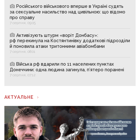
Російського військового вперше в Україні судять
за сексуальне насильство над цивільною: що відомо
про справу
7 серпня, 09:05
Активізують штурм «воріт Донбасу»:
рф перекинула на Костянтинівку додаткові підрозділи
й поновила атаки тритонними авіабомбами
7 серпня, 08:01
Війська рф вдарили по 11 населених пунктах
Донеччини: одна людина загинула, п’ятеро поранені
7 серпня, 07:12
АКТУАЛЬНЕ