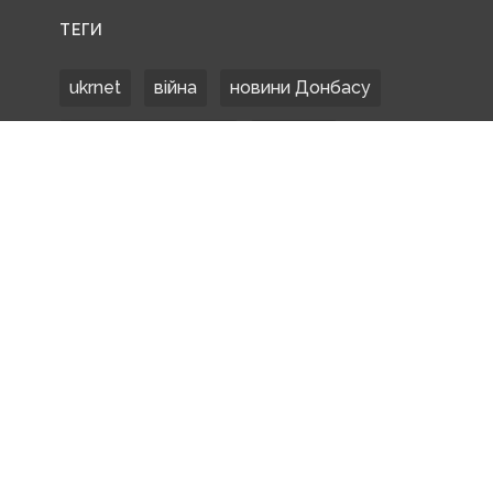
ТЕГИ
ukrnet
війна
новини Донбасу
Донецька область
Донбас
Донетчина
ЗСУ
Донбасс
російські окупанти
новости Донбасса
Покровськ
Маріуполь
ООС
обстріли
боевики