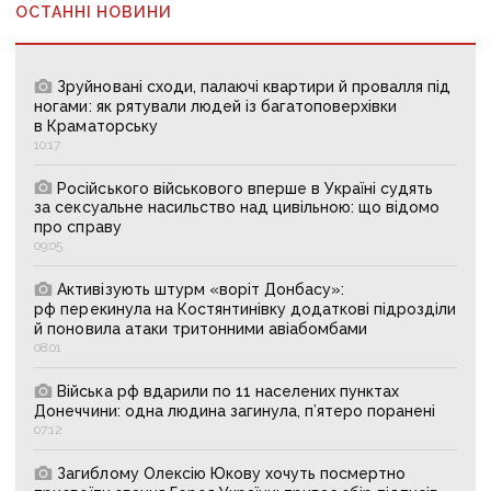
ОСТАННІ НОВИНИ
Зруйновані сходи, палаючі квартири й провалля під
ногами: як рятували людей із багатоповерхівки
в Краматорську
10:17
Російського військового вперше в Україні судять
за сексуальне насильство над цивільною: що відомо
про справу
09:05
Активізують штурм «воріт Донбасу»:
рф перекинула на Костянтинівку додаткові підрозділи
й поновила атаки тритонними авіабомбами
08:01
Війська рф вдарили по 11 населених пунктах
Донеччини: одна людина загинула, п’ятеро поранені
07:12
Загиблому Олексію Юкову хочуть посмертно