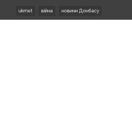
ukrnet
війна
новини Донбасу
Донецька область
Донбас
Донетчина
ЗСУ
Донбасс
російські окупанти
новости Донбасса
Покровськ
Маріуполь
ООС
обстріли
боевики