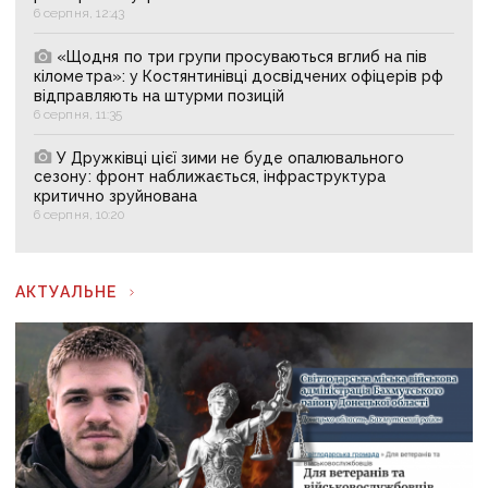
6 серпня, 12:43
«Щодня по три групи просуваються вглиб на пів
кілометра»: у Костянтинівці досвідчених офіцерів рф
відправляють на штурми позицій
6 серпня, 11:35
У Дружківці цієї зими не буде опалювального
сезону: фронт наближається, інфраструктура
критично зруйнована
6 серпня, 10:20
АКТУАЛЬНЕ