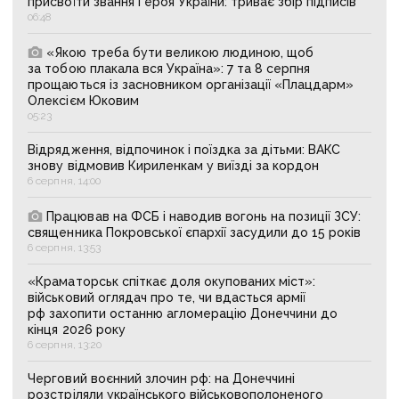
присвоїти звання Героя України: триває збір підписів
06:48
«Якою треба бути великою людиною, щоб
за тобою плакала вся Україна»: 7 та 8 серпня
прощаються із засновником організації «Плацдарм»
Олексієм Юковим
05:23
Відрядження, відпочинок і поїздка за дітьми: ВАКС
знову відмовив Кириленкам у виїзді за кордон
6 серпня, 14:00
Працював на ФСБ і наводив вогонь на позиції ЗСУ:
священника Покровської єпархії засудили до 15 років
6 серпня, 13:53
«Краматорськ спіткає доля окупованих міст»:
військовий оглядач про те, чи вдасться армії
рф захопити останню агломерацію Донеччини до
кінця 2026 року
6 серпня, 13:20
Черговий воєнний злочин рф: на Донеччині
розстріляли українського військовополоненого