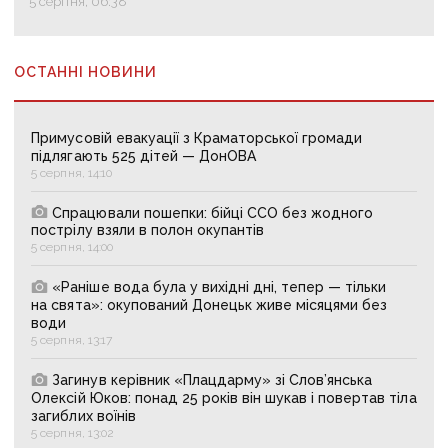
5 серпня, 06:38
ОСТАННІ НОВИНИ
Примусовій евакуації з Краматорської громади
підлягають 525 дітей — ДонОВА
5 серпня, 14:10
Спрацювали пошепки: бійці ССО без жодного
пострілу взяли в полон окупантів
5 серпня, 14:00
«Раніше вода була у вихідні дні, тепер — тільки
на свята»: окупований Донецьк живе місяцями без
води
5 серпня, 13:17
Загинув керівник «Плацдарму» зі Слов’янська
Олексій Юков: понад 25 років він шукав і повертав тіла
загиблих воїнів
5 серпня, 13:02