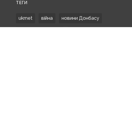
ТЕГИ
ukrnet
війна
новини Донбасу
Донецька область
Донбас
Донетчина
ЗСУ
Донбасс
російські окупанти
новости Донбасса
Покровськ
Маріуполь
ООС
обстріли
боевики