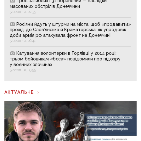
Троє загиблих і 31 поранений — наслідки
масованих обстрілів Донеччини
5 серпня, 07:35
Росіяни йдуть у штурми на міста, щоб «продавити»
прохід до Слов’янська й Краматорська: як упродовж
доби армія рф атакувала фронт на Донеччині
5 серпня, 06:41
Катування волонтерки в Горлівці у 2014 році:
трьом бойовикам «бєса» повідомили про підозру
у воєнних злочинах
5 серпня, 05:55
АКТУАЛЬНЕ