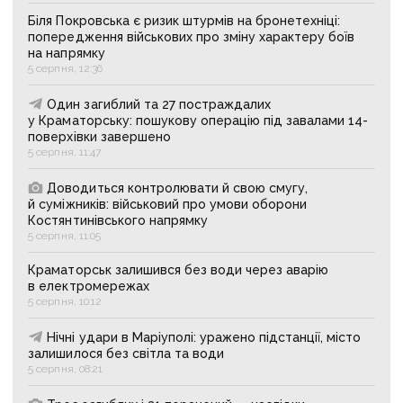
Біля Покровська є ризик штурмів на бронетехніці:
попередження військових про зміну характеру боїв
на напрямку
5 серпня, 12:36
Один загиблий та 27 постраждалих
у Краматорську: пошукову операцію під завалами 14-
поверхівки завершено
5 серпня, 11:47
Доводиться контролювати й свою смугу,
й суміжників: військовий про умови оборони
Костянтинівського напрямку
5 серпня, 11:05
Краматорськ залишився без води через аварію
в електромережах
5 серпня, 10:12
Нічні удари в Маріуполі: уражено підстанції, місто
залишилося без світла та води
5 серпня, 08:21