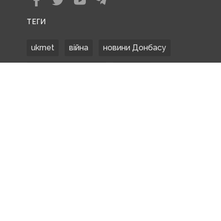
ТЕГИ
ukrnet
війна
новини Донбасу
Донецька область
Донбас
Донетчина
ЗСУ
Донбасс
російські окупанти
новости Донбасса
Покровськ
Маріуполь
ООС
обстріли
боевики