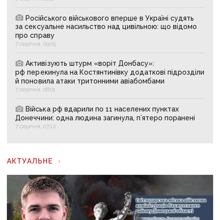
Російського військового вперше в Україні судять
за сексуальне насильство над цивільною: що відомо
про справу
7 серпня, 09:05
Активізують штурм «воріт Донбасу»:
рф перекинула на Костянтинівку додаткові підрозділи
й поновила атаки тритонними авіабомбами
7 серпня, 08:01
Війська рф вдарили по 11 населених пунктах
Донеччини: одна людина загинула, п’ятеро поранені
7 серпня, 07:12
АКТУАЛЬНЕ