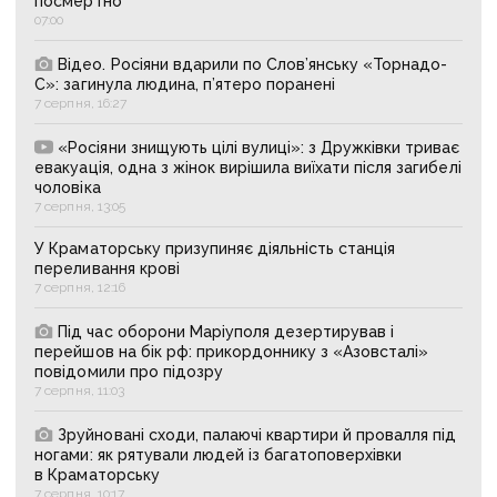
посмертно
07:00
Відео. Росіяни вдарили по Слов’янську «Торнадо-
С»: загинула людина, п’ятеро поранені
7 серпня, 16:27
«Росіяни знищують цілі вулиці»: з Дружківки триває
евакуація, одна з жінок вирішила виїхати після загибелі
чоловіка
7 серпня, 13:05
У Краматорську призупиняє діяльність станція
переливання крові
7 серпня, 12:16
Під час оборони Маріуполя дезертирував і
перейшов на бік рф: прикордоннику з «Азовсталі»
повідомили про підозру
7 серпня, 11:03
Зруйновані сходи, палаючі квартири й провалля під
ногами: як рятували людей із багатоповерхівки
в Краматорську
7 серпня, 10:17