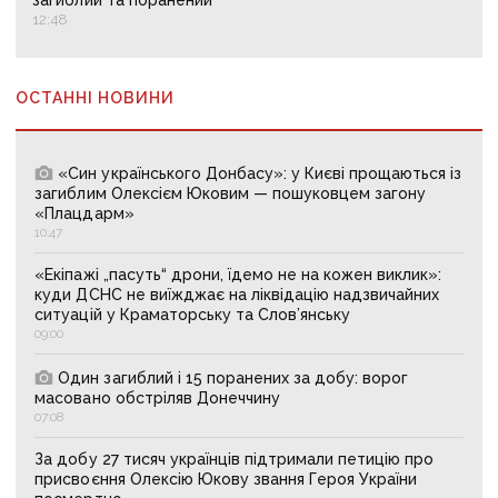
загиблий та поранений
12:48
ОСТАННІ НОВИНИ
«Син українського Донбасу»: у Києві прощаються із
загиблим Олексієм Юковим — пошуковцем загону
«Плацдарм»
10:47
«Екіпажі „пасуть“ дрони, їдемо не на кожен виклик»:
куди ДСНС не виїжджає на ліквідацію надзвичайних
ситуацій у Краматорську та Слов’янську
09:00
Один загиблий і 15 поранених за добу: ворог
масовано обстріляв Донеччину
07:08
За добу 27 тисяч українців підтримали петицію про
присвоєння Олексію Юкову звання Героя України